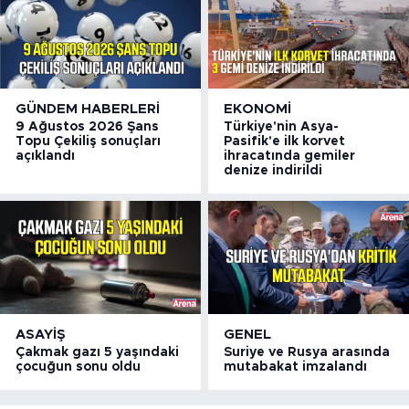
GÜNDEM HABERLERI
EKONOMI
9 Ağustos 2026 Şans
Türkiye'nin Asya-
Topu Çekiliş sonuçları
Pasifik'e ilk korvet
açıklandı
ihracatında gemiler
denize indirildi
ASAYIŞ
GENEL
Çakmak gazı 5 yaşındaki
Suriye ve Rusya arasında
çocuğun sonu oldu
mutabakat imzalandı