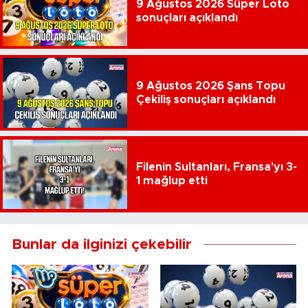
9 Ağustos 2026 Süper Loto
sonuçları açıklandı
9 Ağustos 2026 Şans Topu
Çekiliş sonuçları açıklandı
Filenin Sultanları, Fransa'yı 3-
1 mağlup etti
Bunlar da ilginizi çekebilir