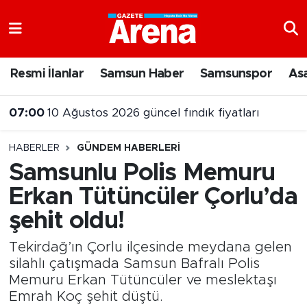
Nöbetçi Eczaneler
Resmi İlanlar
Samsun Haber
Samsunspor
As
Hava Durumu
07:00
10 Ağustos 2026 güncel fındık fiyatları
Samsun Namaz Vakitleri
23:07
Samsun’da denizde kaybolan 17 yaşındaki gençten acı haber
HABERLER
GÜNDEM HABERLERI
Trafik Durumu
Samsunlu Polis Memuru
Erkan Tütüncüler Çorlu’da
Süper Lig Puan Durumu ve Fikstür
şehit oldu!
Tüm Manşetler
Tekirdağ’ın Çorlu ilçesinde meydana gelen
Son Dakika Haberleri
silahlı çatışmada Samsun Bafralı Polis
Memuru Erkan Tütüncüler ve meslektaşı
Emrah Koç şehit düştü.
Haber Arşivi