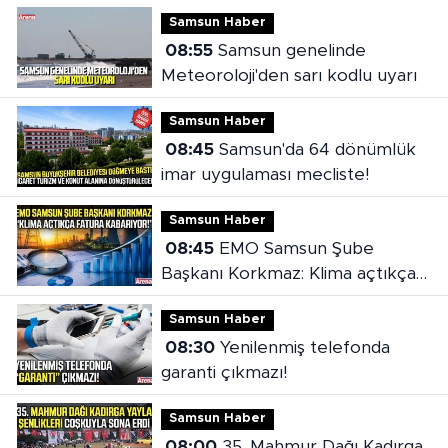
Samsun Haber
08:55
Samsun genelinde
Meteoroloji'den sarı kodlu uyarı
Samsun Haber
08:45
Samsun'da 64 dönümlük
imar uygulaması mecliste!
Samsun Haber
08:45
EMO Samsun Şube
Başkanı Korkmaz: Klima açtıkça
fatura kabarıyor!
Samsun Haber
08:30
Yenilenmiş telefonda
garanti çıkmazı!
Samsun Haber
08:00
35. Mahmur Dağı Kadırga