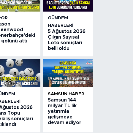
POR
GÜNDEM
ason
HABERLERI
reenwood
5 Ağustos 2026
enerbahçe'deki
Çılgın Sayısal
k golünü attı
Loto sonuçları
belli oldu
ÜNDEM
SAMSUN HABER
Samsun 144
ABERLERI
milyar TL'lik
 Ağustos 2026
yatırımla
ans Topu
gelişmeye
kiliş sonuçları
devam ediyor
ıklandı