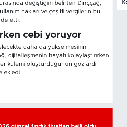
K
L arasında değiştiğini belirten Dinççağ,
llanım hakları ve çeşitli vergilerin bu
de etti.
ırken cebi yoruyor
gelecekte daha da yükselmesinin
ğ, dijitalleşmenin hayatı kolaylaştırırken
ider kalemi oluşturduğunun göz ardı
 ekledi.
6 güncel fındık fiyatları belli oldu