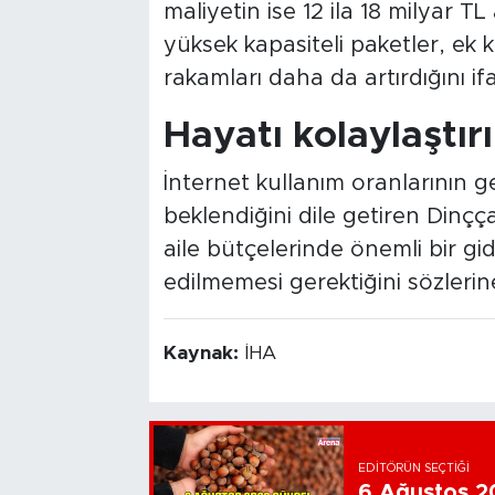
maliyetin ise 12 ila 18 milyar T
yüksek kapasiteli paketler, ek ku
rakamları daha da artırdığını ifa
Hayatı kolaylaştır
İnternet kullanım oranlarının 
beklendiğini dile getiren Dinçça
aile bütçelerinde önemli bir g
edilmemesi gerektiğini sözlerine
Kaynak:
İHA
EDITÖRÜN SEÇTIĞI
6 Ağustos 202