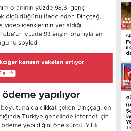
nım oranının yüzde 98,8, genç
rak ölçüldüğünü ifade eden Dinççağ,
a video içeriklerinin yer aldığı
ouTube'un yüzde 93 erişim oranıyla en
S
F
uğunu söyledi.
il
de
ciğer kanseri vakaları artıyor
üle
L ödeme yapılıyor
G
H
k boyutuna da dikkat çeken Dinççağ, en
Şe
dığında Türkiye genelinde internet için
ve
Y
a ödeme yapıldığını öne sürdü. Yıllık
Te