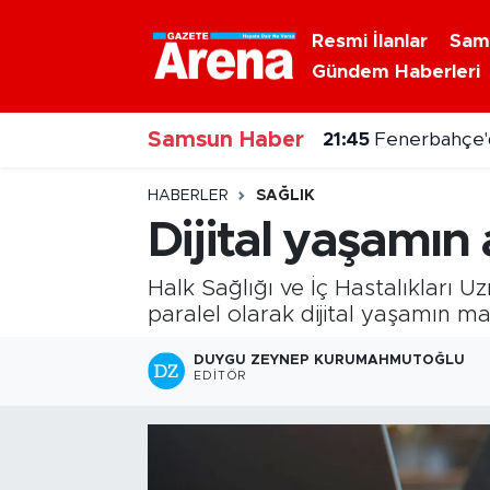
Resmi İlanlar
Sam
Gündem Haberleri
Nöbetçi Eczaneler
Samsun Haber
Hava Durumu
21:45
Fenerbahçe'de 
Samsun Namaz Vakitleri
HABERLER
SAĞLIK
Dijital yaşamın 
Trafik Durumu
Halk Sağlığı ve İç Hastalıkları 
Süper Lig Puan Durumu ve Fikstür
paralel olarak dijital yaşamın ma
Tüm Manşetler
DUYGU ZEYNEP KURUMAHMUTOĞLU
EDITÖR
Son Dakika Haberleri
Haber Arşivi