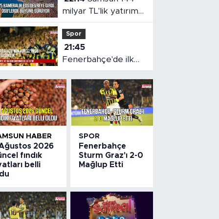
milyar TL'lik yatırımla
gelişmeye devam
Spor
ediyor
21:45
Fenerbahçe'de ilk
11'e iki isim değişikliği
AMSUN HABER
SPOR
 Ağustos 2026
Fenerbahçe
ncel fındık
Sturm Graz'ı 2-0
yatları belli
Mağlup Etti
ldu