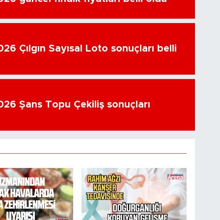
26 Çılgın Sayısal Loto sonuçları belli
26 Şans Topu Çekiliş sonuçları