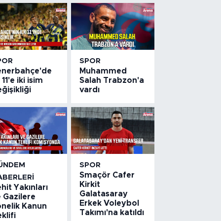
POR
SPOR
enerbahçe'de
Muhammed
k 11'e iki isim
Salah Trabzon'a
ğişikliği
vardı
ÜNDEM
SPOR
Smaçör Cafer
ABERLERI
Kirkit
hit Yakınları
Galatasaray
 Gazilere
Erkek Voleybol
önelik Kanun
Takımı'na katıldı
klifi