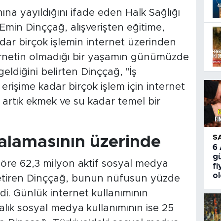
ına yayıldığını ifade eden Halk Sağlığı
 Emin Dinççağ, alışverişten eğitime,
dar birçok işlemin internet üzerinden
rnetin olmadığı bir yaşamın günümüzde
diğini belirten Dinççağ, "İş
 erişime kadar birçok işlem için internet
t artık ekmek ve su kadar temel bir
alamasının üzerinde
S
6
gü
 göre 62,3 milyon aktif sosyal medya
fi
o
getiren Dinççağ, bunun nüfusun yüzde
edi. Günlük internet kullanımının
alık sosyal medya kullanımının ise 25