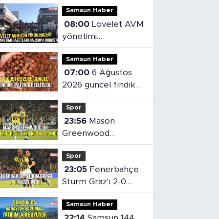
Samsun Haber
08:00
Lovelet AVM
yönetimi
gazetearena.com'a
Samsun Haber
konuştu
07:00
6 Ağustos
2026 güncel fındık
fiyatları belli oldu
Spor
23:56
Mason
Greenwood
Fenerbahçe'deki ilk
Spor
golünü attı
23:05
Fenerbahçe
Sturm Graz'ı 2-0
Mağlup Etti
Samsun Haber
22:14
Samsun 144