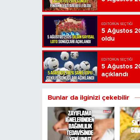
EDITÖRÜN SEÇTIĞI
5 Ağustos 20
oldu
EDITÖRÜN SEÇTIĞI
5 Ağustos 20
açıklandı
Bunlar da ilginizi çekebilir