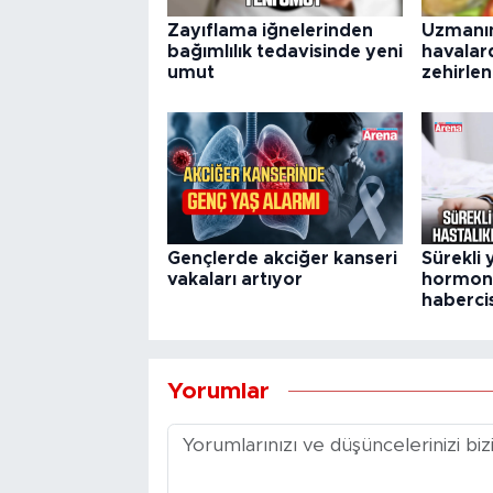
Zayıflama iğnelerinden
Uzmanın
bağımlılık tedavisinde yeni
havalar
umut
zehirlen
Gençlerde akciğer kanseri
Sürekli
vakaları artıyor
hormona
habercis
Yorumlar