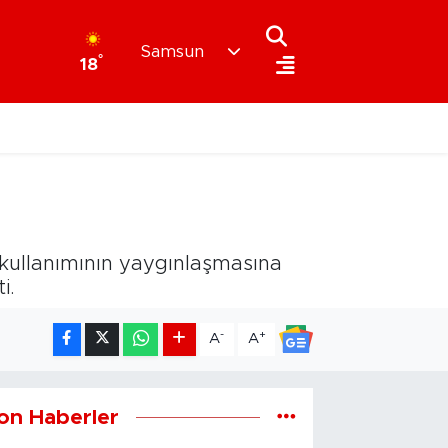
Samsun
°
18
t kullanımının yaygınlaşmasına
i.
-
+
A
A
on Haberler