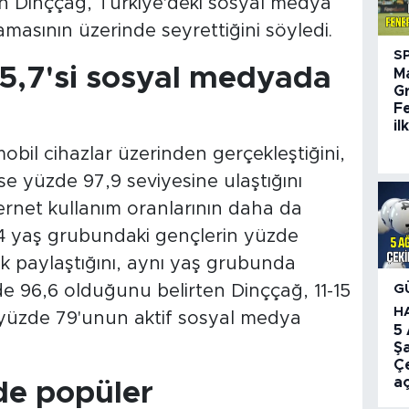
en Dinççağ, Türkiye'deki sosyal medya
masının üzerinde seyrettiğini söyledi.
S
5,7'si sosyal medyada
M
G
F
il
obil cihazlar üzerinden gerçekleştiğini,
 ise yüzde 97,9 seviyesine ulaştığını
ernet kullanım oranlarının daha da
4 yaş grubundaki gençlerin yüzde
ik paylaştığını, aynı yaş grubunda
G
de 96,6 olduğunu belirten Dinççağ, 11-15
H
yüzde 79'unun aktif sosyal medya
5
Ş
Çe
aç
de popüler