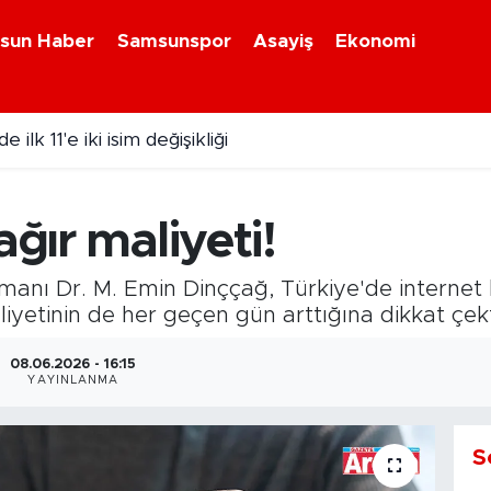
sun Haber
Samsunspor
Asayiş
Ekonomi
ilk 11'e iki isim değişikliği
ağır maliyeti!
Uzmanı Dr. M. Emin Dinççağ, Türkiye'de interne
liyetinin de her geçen gün arttığına dikkat çekt
08.06.2026 - 16:15
YAYINLANMA
S