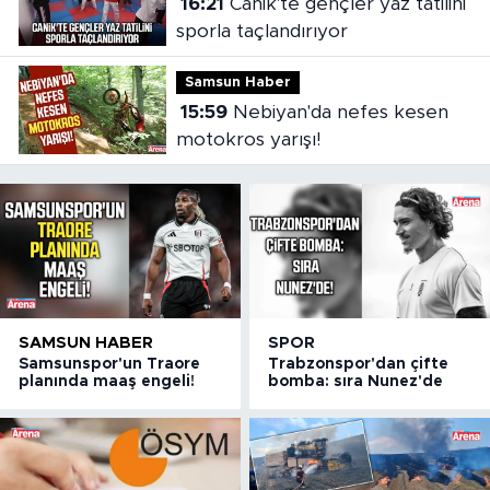
16:21
Canik'te gençler yaz tatilini
sporla taçlandırıyor
Samsun Haber
15:59
Nebiyan'da nefes kesen
motokros yarışı!
SAMSUN HABER
SPOR
Samsunspor'un Traore
Trabzonspor'dan çifte
planında maaş engeli!
bomba: sıra Nunez'de