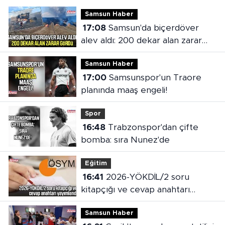
Samsun Haber
17:08
Samsun'da biçerdöver
alev aldı: 200 dekar alan zarar
gördü
Samsun Haber
17:00
Samsunspor'un Traore
planında maaş engeli!
Spor
16:48
Trabzonspor'dan çifte
bomba: sıra Nunez'de
Eğitim
16:41
2026-YÖKDİL/2 soru
kitapçığı ve cevap anahtarı
yayımlandı
Samsun Haber