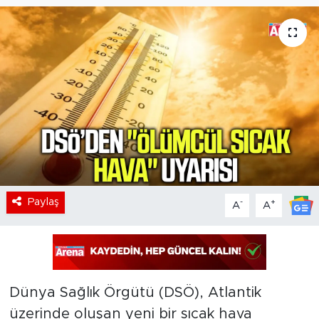
Paylaş
-
+
A
A
Dünya Sağlık Örgütü (DSÖ), Atlantik
üzerinde oluşan yeni bir sıcak hava