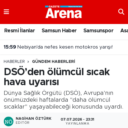
Nöbetçi Eczaneler
Resmi İlanlar
Samsun Haber
Samsunspor
As
Hava Durumu
15:59
Nebiyan'da nefes kesen motokros yarışı!
Samsun Namaz Vakitleri
15:43
Samsun'da iş yerine girip kırtasiyeciyi darbettiler!
HABERLER
GÜNDEM HABERLERI
Trafik Durumu
DSÖ’den ölümcül sıcak
hava uyarısı
Süper Lig Puan Durumu ve Fikstür
Dünya Sağlık Örgütü (DSÖ), Avrupa'nın
Tüm Manşetler
önümüzdeki haftalarda "daha ölümcül
sıcaklar" yaşayabileceği konusunda uyardı.
Son Dakika Haberleri
NAGIHAN ÖZTÜRK
07.07.2026 - 23:31
Haber Arşivi
EDITÖR
YAYINLANMA