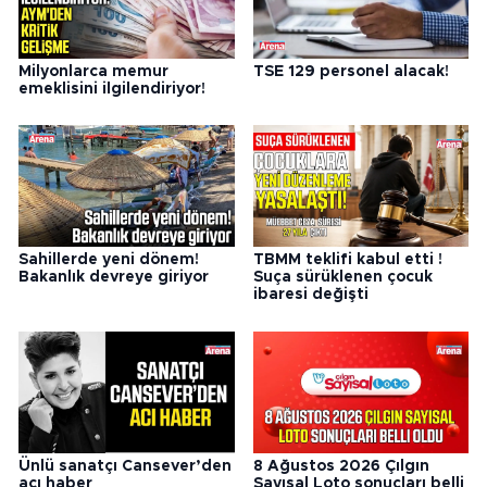
Milyonlarca memur
TSE 129 personel alacak!
emeklisini ilgilendiriyor!
Sahillerde yeni dönem!
TBMM teklifi kabul etti !
Bakanlık devreye giriyor
Suça sürüklenen çocuk
ibaresi değişti
Ünlü sanatçı Cansever’den
8 Ağustos 2026 Çılgın
acı haber
Sayısal Loto sonuçları belli