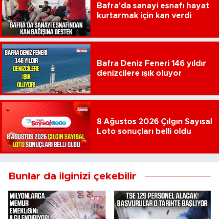
Bafra'da sanayi esnafı hayat
kurtarmak için kan verdi
Bafra Deniz Feneri 146 yıldır
denizcilere ışık oluyor
8 Ağustos 2026 Çılgın Sayısal
Loto sonuçları belli oldu
Bunlar da ilginizi çekebilir