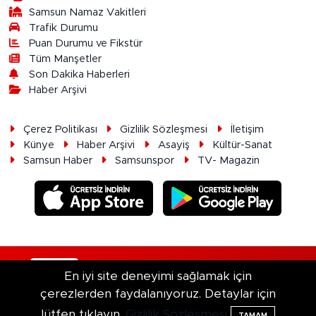
Samsun Namaz Vakitleri
Trafik Durumu
Puan Durumu ve Fikstür
Tüm Manşetler
Son Dakika Haberleri
Haber Arşivi
Çerez Politikası
Gizlilik Sözleşmesi
İletişim
Künye
Haber Arşivi
Asayiş
Kültür-Sanat
Samsun Haber
Samsunspor
TV- Magazin
RSS
Copyright © 2026. Her hakkı saklıdır.
En iyi site deneyimi sağlamak için
çerezlerden faydalanıyoruz. Detaylar için
Haber Yazılımı:
TE Bilişim
lütfen tıklayın.
Gizlilik Sözleşmesi
TAMAM