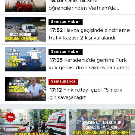
18:08
Canik BİLSEM
öğrencilerinden Vietnam'da
madalya başarısı
Samsun Haber
17:52
Havza geçişinde zincirleme
trafik kazası: 2 kişi yaralandı
Samsun Haber
17:35
Karadeniz'de gerilim: Türk
yük gemisi dron saldırısına uğradı
Samsunspor
17:12
Fink rotayı çizdi: "5'incilik
için savaşacağız