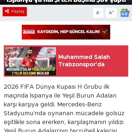
Paylaş
-
+
A
A
Muhammed Salah
Trabzonspor'da
2026 FIFA Dünya Kupası H Grubu ilk
maçında İspanya ile Yeşil Burun Adaları
karşı karşıya geldi. Mercedes-Benz
Stadyumu'nda oynanan mücadele golsüz
eşitlikle sona ererken, karşılaşmanın yıldızı
Yeşil Burun Adaları'nın tecrübeli kalecisi