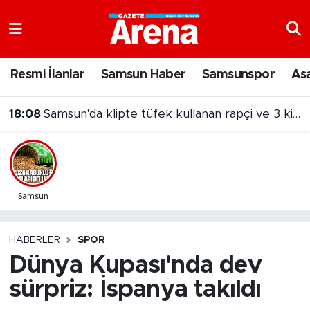
Nöbetçi Eczaneler
Resmi İlanlar
Samsun Haber
Samsunspor
As
Hava Durumu
18:08
Samsun'da klipte tüfek kullanan rapçi ve 3 kişi serbest bırakıldı
Samsun Namaz Vakitleri
Trafik Durumu
Süper Lig Puan Durumu ve Fikstür
Samsun
Tüm Manşetler
HABERLER
SPOR
Dünya Kupası'nda dev
Son Dakika Haberleri
sürpriz: İspanya takıldı
Haber Arşivi