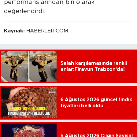
performanslarından biri olarak
değerlendirdi.
Kaynak:
HABERLER.COM
Salah karşılamasında renkli
anlar:Firavun Trabzon'da!
6 Ağustos 2026 güncel fındık
fiyatları belli oldu
5 Ağustos 2026 Çılgın Sayısal