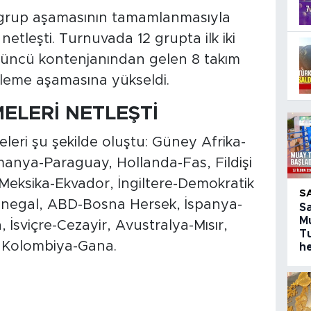
grup aşamasının tamamlanmasıyla
 netleşti. Turnuvada 12 grupta ilk iki
 üçüncü kontenjanından gelen 8 takım
leme aşamasına yükseldi.
ELERİ NETLEŞTİ
eri şu şekilde oluştu: Güney Afrika-
anya-Paraguay, Hollanda-Fas, Fildişi
 Meksika-Ekvador, İngiltere-Demokratik
S
enegal, ABD-Bosna Hersek, İspanya-
S
M
 İsviçre-Cezayir, Avustralya-Mısır,
T
e Kolombiya-Gana.
h