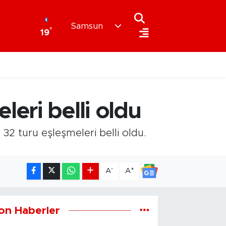
Samsun
°
19
eri belli oldu
 turu eşleşmeleri belli oldu.
-
+
A
A
on Haberler