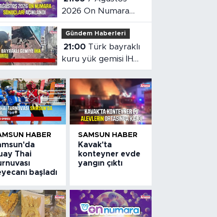
2026 On Numara
sonuçları açıklandı
Gündem Haberleri
21:00
Türk bayraklı
kuru yük gemisi İHA
saldırısına uğradı
AMSUN HABER
SAMSUN HABER
amsun'da
Kavak'ta
uay Thai
konteyner evde
urnuvası
yangın çıktı
eyecanı başladı