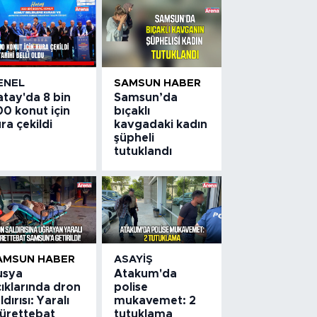
ENEL
SAMSUN HABER
atay'da 8 bin
Samsun’da
0 konut için
bıçaklı
ra çekildi
kavgadaki kadın
şüpheli
tutuklandı
AMSUN HABER
ASAYIŞ
usya
Atakum'da
ıklarında dron
polise
ldırısı: Yaralı
mukavemet: 2
ürettebat
tutuklama