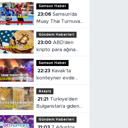
Samsun Haber
23:06
Samsun'da
Muay Thai Turnuvası
heyecanı başladı
Gündem Haberleri
23:00
ABD'den
kripto para ağına
yaptırım
Samsun Haber
22:23
Kavak'ta
konteyner evde
yangın çıktı
Asayiş
21:21
Türkiye'den
Bulgaristan'a giden
kamyonetten 5 kilo
Gündem Haberleri
altın çıktı
21:03
7 Ağustos