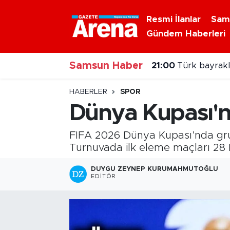
Resmi İlanlar
Sam
Gündem Haberleri
Nöbetçi Eczaneler
Samsun Haber
Hava Durumu
21:00
Türk bayraklı
Samsun Namaz Vakitleri
HABERLER
SPOR
Dünya Kupası'nd
Trafik Durumu
FIFA 2026 Dünya Kupası’nda gru
Süper Lig Puan Durumu ve Fikstür
Turnuvada ilk eleme maçları 28
Tüm Manşetler
DUYGU ZEYNEP KURUMAHMUTOĞLU
EDITÖR
Son Dakika Haberleri
Haber Arşivi