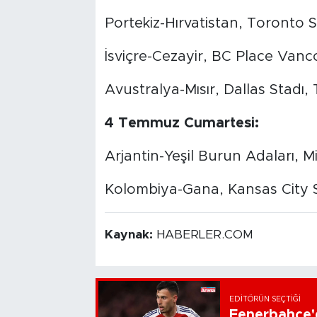
Portekiz-Hırvatistan, Toronto S
İsviçre-Cezayir, BC Place Vanc
Avustralya-Mısır, Dallas Stadı, 
4 Temmuz Cumartesi:
Arjantin-Yeşil Burun Adaları, M
Kolombiya-Gana, Kansas City S
Kaynak:
HABERLER.COM
EDITÖRÜN SEÇTIĞI
Fenerbahçe'd