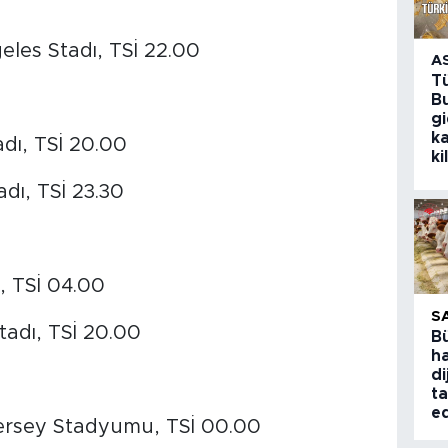
les Stadı, TSİ 22.00
A
T
Bu
g
k
dı, TSİ 20.00
ki
ı, TSİ 23.30
, TSİ 04.00
S
Stadı, TSİ 20.00
B
ha
di
ta
ed
ersey Stadyumu, TSİ 00.00