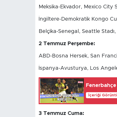
Meksika-Ekvador, Mexico City S
İngiltere-Demokratik Kongo Cum
Belçika-Senegal, Seattle Stadı,
2 Temmuz Perşembe:
ABD-Bosna Hersek, San Franci
İspanya-Avusturya, Los Angele
Fenerbahçe 
İçeriği Görünt
3 Temmuz Cuma: