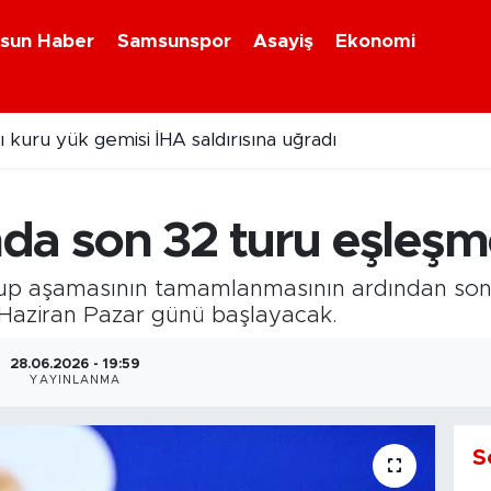
sun Haber
Samsunspor
Asayiş
Ekonomi
 kuru yük gemisi İHA saldırısına uğradı
a son 32 turu eşleşmel
p aşamasının tamamlanmasının ardından son 32
 Haziran Pazar günü başlayacak.
28.06.2026 - 19:59
YAYINLANMA
S