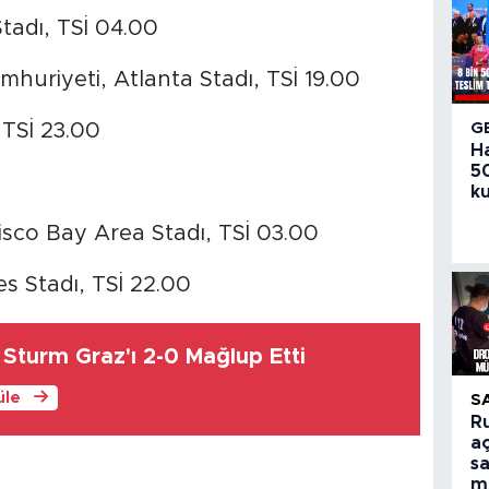
tadı, TSİ 04.00
huriyeti, Atlanta Stadı, TSİ 19.00
 TSİ 23.00
G
H
50
ku
sco Bay Area Stadı, TSİ 03.00
s Stadı, TSİ 22.00
Sturm Graz'ı 2-0 Mağlup Etti
üle
S
R
aç
sa
m