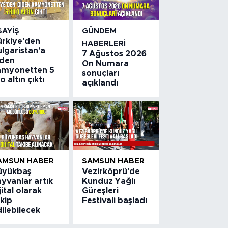
SAYIŞ
GÜNDEM
ürkiye'den
HABERLERI
lgaristan'a
7 Ağustos 2026
iden
On Numara
amyonetten 5
sonuçları
lo altın çıktı
açıklandı
AMSUN HABER
SAMSUN HABER
üyükbaş
Vezirköprü'de
yvanlar artık
Kunduz Yağlı
jital olarak
Güreşleri
kip
Festivali başladı
ilebilecek