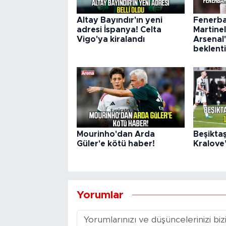
Altay Bayındır'ın yeni
Fenerba
adresi İspanya! Celta
Martinel
Vigo'ya kiralandı
Arsenal'
beklenti
Mourinho'dan Arda
Beşikta
Güler'e kötü haber!
Kralove’
Yorumlar