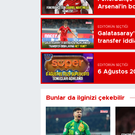
Arsenal'in bo
EDITÖRÜN SEÇTIĞI
Galatasaray'
transfer iddi
EDITÖRÜN SEÇTIĞI
6 Ağustos 20
Bunlar da ilginizi çekebilir