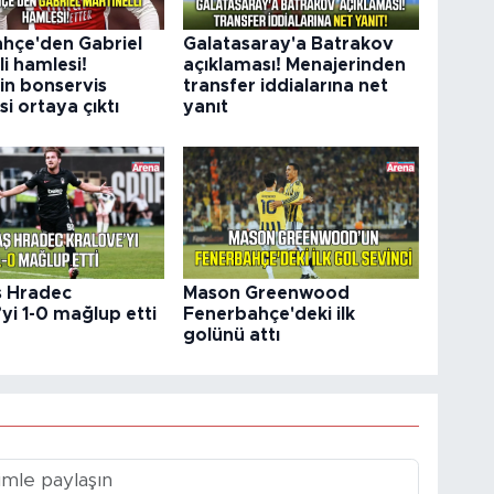
hçe'den Gabriel
Galatasaray'a Batrakov
li hamlesi!
açıklaması! Menajerinden
in bonservis
transfer iddialarına net
si ortaya çıktı
yanıt
ş Hradec
Mason Greenwood
yi 1-0 mağlup etti
Fenerbahçe'deki ilk
golünü attı