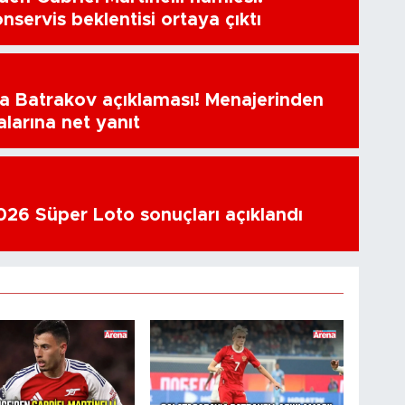
nservis beklentisi ortaya çıktı
a Batrakov açıklaması! Menajerinden
alarına net yanıt
26 Süper Loto sonuçları açıklandı