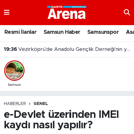
Nöbetçi Eczaneler
Resmi İlanlar
Samsun Haber
Samsunspor
As
Hava Durumu
19:36
Vezirköprü'de Anadolu Gençlik Derneği'nin yeni hizmet binası açıldı
Samsun Namaz Vakitleri
Trafik Durumu
Süper Lig Puan Durumu ve Fikstür
Samsun
Tüm Manşetler
HABERLER
GENEL
e-Devlet üzerinden IMEI
Son Dakika Haberleri
kaydı nasıl yapılır?
Haber Arşivi