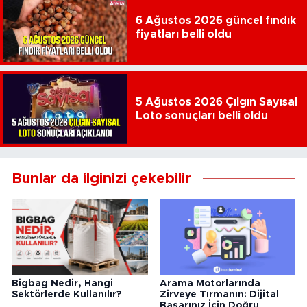
6 Ağustos 2026 güncel fındık
fiyatları belli oldu
5 Ağustos 2026 Çılgın Sayısal
Loto sonuçları belli oldu
Bunlar da ilginizi çekebilir
Arama Motorlarında
Bigbag Nedir, Hangi
Zirveye Tırmanın: Dijital
Sektörlerde Kullanılır?
Başarınız İçin Doğru