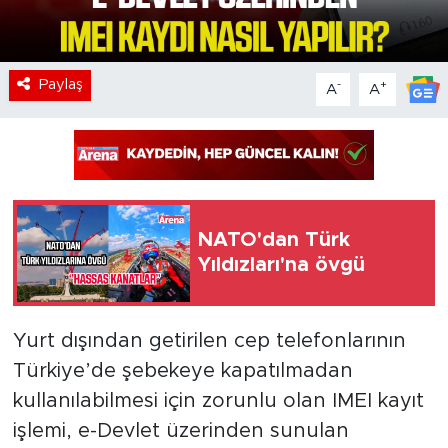
Paylaş
-
+
A
A
NATO'dan Türk
Yıldızları'na övgü
Yurt dışından getirilen cep telefonlarının
Türkiye’de şebekeye kapatılmadan
kullanılabilmesi için zorunlu olan IMEI kayıt
işlemi, e-Devlet üzerinden sunulan