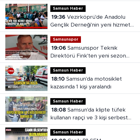
Samsun Haber
19:36
Vezirköprü'de Anadolu
Gençlik Derneği'nin yeni hizmet
binası açıldı
Samsunspor
19:06
Samsunspor Teknik
Direktörü Fink'ten yeni sezon
mesajı
Samsun Haber
18:10
Samsun'da motosiklet
kazasında 1 kişi yaralandı
Samsun Haber
18:08
Samsun'da klipte tüfek
kullanan rapçi ve 3 kişi serbest
bırakıldı
Samsun Haber