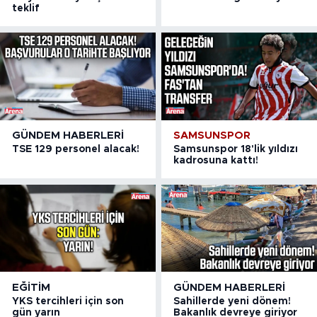
teklif
GÜNDEM HABERLERI
SAMSUNSPOR
TSE 129 personel alacak!
Samsunspor 18'lik yıldızı
kadrosuna kattı!
EĞITIM
GÜNDEM HABERLERI
YKS tercihleri için son
Sahillerde yeni dönem!
gün yarın
Bakanlık devreye giriyor