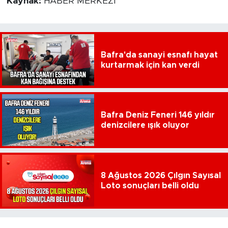
Kaynak:
HABER MERKEZİ
Bafra'da sanayi esnafı hayat
kurtarmak için kan verdi
Bafra Deniz Feneri 146 yıldır
denizcilere ışık oluyor
8 Ağustos 2026 Çılgın Sayısal
Loto sonuçları belli oldu