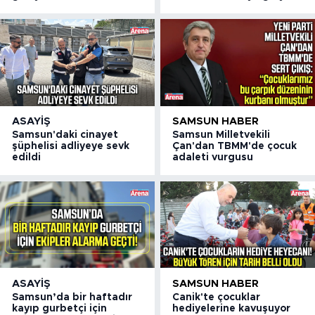
ASAYIŞ
SAMSUN HABER
Samsun'daki cinayet
Samsun Milletvekili
şüphelisi adliyeye sevk
Çan'dan TBMM'de çocuk
edildi
adaleti vurgusu
ASAYIŞ
SAMSUN HABER
Samsun’da bir haftadır
Canik'te çocuklar
kayıp gurbetçi için
hediyelerine kavuşuyor