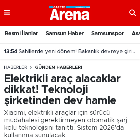
Nöbetçi Eczaneler
Resmi İlanlar
Samsun Haber
Samsunspor
As
Hava Durumu
13:54
Sahillerde yeni dönem! Bakanlık devreye giriyor
Samsun Namaz Vakitleri
13:31
Samsun'daki cinayet şüphelisi adliyeye sevk edildi
HABERLER
GÜNDEM HABERLERI
Trafik Durumu
Elektrikli araç alacaklar
dikkat! Teknoloji
Süper Lig Puan Durumu ve Fikstür
şirketinden dev hamle
Tüm Manşetler
Xiaomi, elektrikli araçlar için sürücü
Son Dakika Haberleri
müdahalesi gerektirmeyen otomatik şarj
kolu teknolojisini tanıttı. Sistem 2026’da
kullanıma sunulacak.
Haber Arşivi