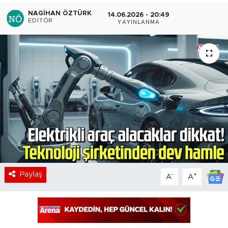
NAGIHAN ÖZTÜRK
14.06.2026 - 20:49
EDITÖR
YAYINLANMA
Paylaş
-
+
A
A