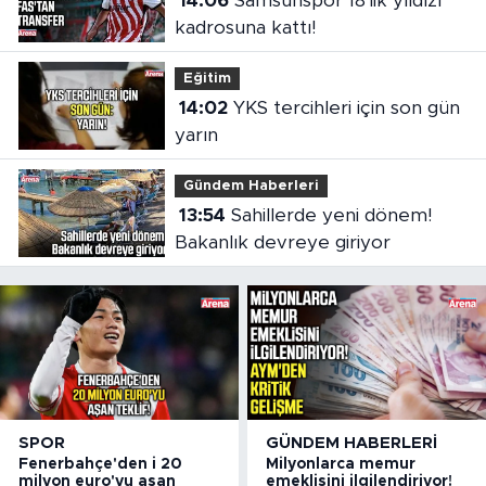
14:06
Samsunspor 18'lik yıldızı
kadrosuna kattı!
Eğitim
14:02
YKS tercihleri için son gün
yarın
Gündem Haberleri
13:54
Sahillerde yeni dönem!
Bakanlık devreye giriyor
SPOR
GÜNDEM HABERLERI
Fenerbahçe'den i 20
Milyonlarca memur
milyon euro'yu aşan
emeklisini ilgilendiriyor!