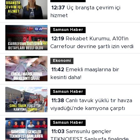
12:37
Üç branşta çevrim içi
hizmet
Samsun Haber
12:19
Rekabet Kurumu, A101'in
Carrefour devrine şartlı izin verdi
Ekonomi
11:42
Emekli maaşlarına bir
kesinti daha!
Samsun Haber
11:38
Canlı tavuk yüklü tır havza
viyadüğü'nde kamyona çarptı
Samsun Haber
11:03
Samsunlu gençler
TEKNOFEST Şanlıurfa finalinde