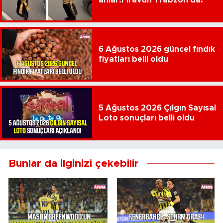
anlar:Firavun Trabzon'da!
6 Ağustos 2026 güncel fındık
fiyatları belli oldu
5 Ağustos 2026 Çılgın Sayısal
Loto sonuçları belli oldu
Bunlar da ilginizi çekebilir