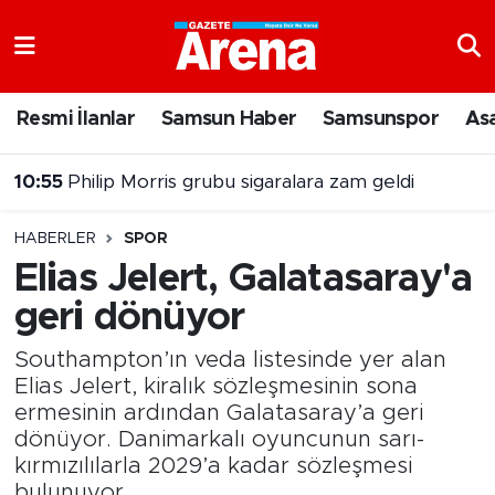
Nöbetçi Eczaneler
Resmi İlanlar
Samsun Haber
Samsunspor
As
Hava Durumu
10:55
Philip Morris grubu sigaralara zam geldi
Samsun Namaz Vakitleri
10:36
Bafra Ovasında hasat devam ediyor
HABERLER
SPOR
Trafik Durumu
Elias Jelert, Galatasaray'a
geri dönüyor
Süper Lig Puan Durumu ve Fikstür
Southampton’ın veda listesinde yer alan
Tüm Manşetler
Elias Jelert, kiralık sözleşmesinin sona
ermesinin ardından Galatasaray’a geri
Son Dakika Haberleri
dönüyor. Danimarkalı oyuncunun sarı-
kırmızılılarla 2029’a kadar sözleşmesi
Haber Arşivi
bulunuyor.