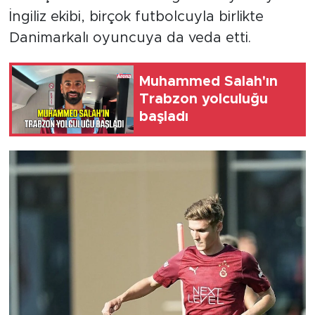
İngiliz ekibi, birçok futbolcuyla birlikte
Danimarkalı oyuncuya da veda etti.
Muhammed Salah'ın
Trabzon yolculuğu
başladı