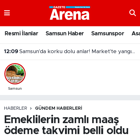
Nöbetçi Eczaneler
Resmi İlanlar
Samsun Haber
Samsunspor
As
Hava Durumu
12:09
Samsun'da korku dolu anlar! Market'te yangın paniği
Samsun Namaz Vakitleri
Trafik Durumu
Süper Lig Puan Durumu ve Fikstür
Samsun
Tüm Manşetler
HABERLER
GÜNDEM HABERLERI
Emeklilerin zamlı maaş
Son Dakika Haberleri
ödeme takvimi belli oldu
Haber Arşivi