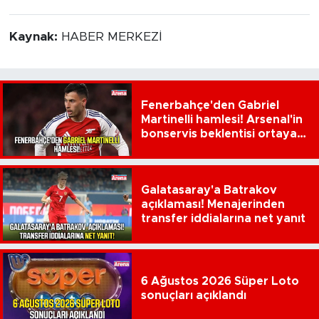
Kaynak:
HABER MERKEZİ
Fenerbahçe'den Gabriel
Martinelli hamlesi! Arsenal'in
bonservis beklentisi ortaya
çıktı
Galatasaray'a Batrakov
açıklaması! Menajerinden
transfer iddialarına net yanıt
6 Ağustos 2026 Süper Loto
sonuçları açıklandı