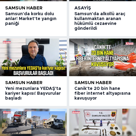
SAMSUN HABER
ASAYIŞ
Samsun'da korku dolu
Samsun'da alkollü araç
anlar! Market'te yangın
kullanmaktan aranan
paniği
hükümlü cezaevine
gönderildi
SAMSUN HABER
SAMSUN HABER
Yeni mezunlara YEDAŞ'ta
Canik'te 20 bin hane
kariyer kapısı! Başvurular
fiber internet altyapısına
başladı
kavuşuyor