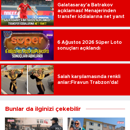
Galatasaray'a Batrakov
açıklaması! Menajerinden
transfer iddialarına net yanıt
6 Ağustos 2026 Süper Loto
sonuçları açıklandı
Salah karşılamasında renkli
anlar:Firavun Trabzon'da!
Bunlar da ilginizi çekebilir