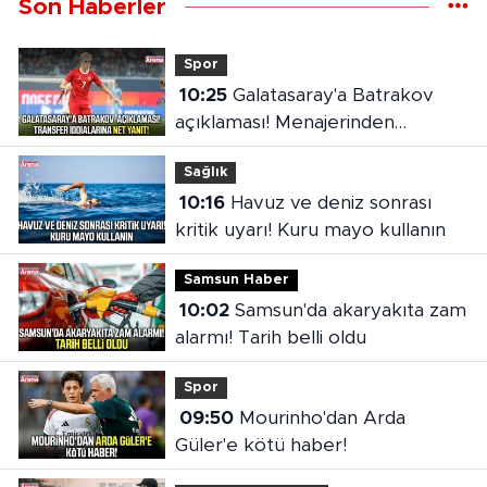
Son Haberler
Spor
10:25
Galatasaray'a Batrakov
açıklaması! Menajerinden
transfer iddialarına net yanıt
Sağlık
10:16
Havuz ve deniz sonrası
kritik uyarı! Kuru mayo kullanın
Samsun Haber
10:02
Samsun'da akaryakıta zam
alarmı! Tarih belli oldu
Spor
09:50
Mourinho'dan Arda
Güler'e kötü haber!