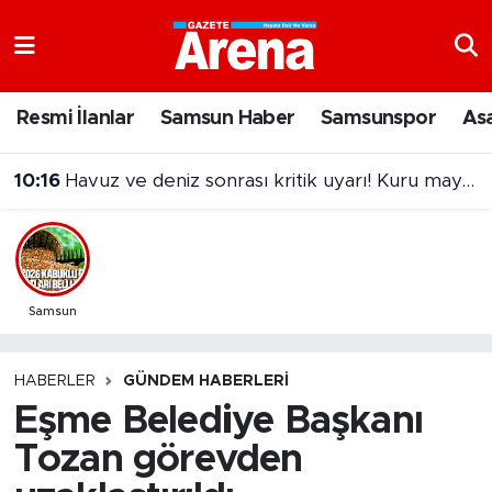
Nöbetçi Eczaneler
Resmi İlanlar
Samsun Haber
Samsunspor
As
Hava Durumu
10:16
Havuz ve deniz sonrası kritik uyarı! Kuru mayo kullanın
Samsun Namaz Vakitleri
Trafik Durumu
Süper Lig Puan Durumu ve Fikstür
Samsun
Tüm Manşetler
HABERLER
GÜNDEM HABERLERI
Eşme Belediye Başkanı
Son Dakika Haberleri
Tozan görevden
Haber Arşivi