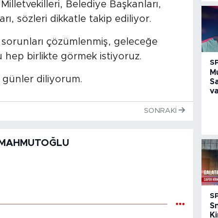
Milletvekilleri, Belediye Başkanları,
rı, sözleri dikkatle takip ediliyor.
i, sorunları çözümlenmiş, geleceğe
hep birlikte görmek istiyoruz.
S
M
 günler diliyorum.
S
va
SONRAKI
RUMAHMUTOĞLU
S
S
Ki