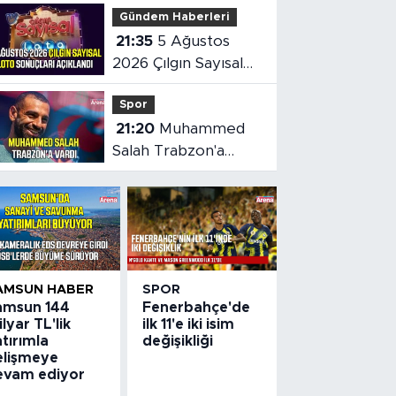
Gündem Haberleri
21:35
5 Ağustos
2026 Çılgın Sayısal
Loto sonuçları belli
Spor
oldu
21:20
Muhammed
Salah Trabzon'a
vardı
AMSUN HABER
SPOR
amsun 144
Fenerbahçe'de
lyar TL'lik
ilk 11'e iki isim
tırımla
değişikliği
elişmeye
evam ediyor