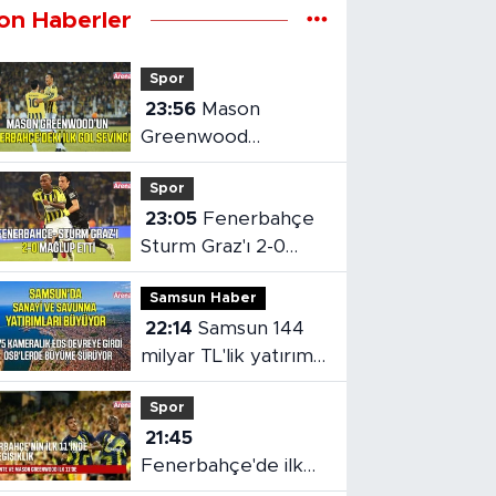
on Haberler
Spor
23:56
Mason
Greenwood
Fenerbahçe'deki ilk
Spor
golünü attı
23:05
Fenerbahçe
Sturm Graz'ı 2-0
Mağlup Etti
Samsun Haber
22:14
Samsun 144
milyar TL'lik yatırımla
gelişmeye devam
Spor
ediyor
21:45
Fenerbahçe'de ilk
11'e iki isim değişikliği