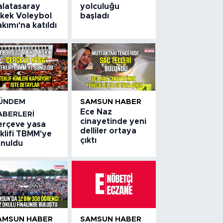
alatasaray
yolculuğu
rkek Voleybol
başladı
kımı'na katıldı
ÜNDEM
SAMSUN HABER
Ece Naz
ABERLERI
cinayetinde yeni
erçeve yasa
delliler ortaya
klifi TBMM'ye
çıktı
unuldu
AMSUN HABER
SAMSUN HABER