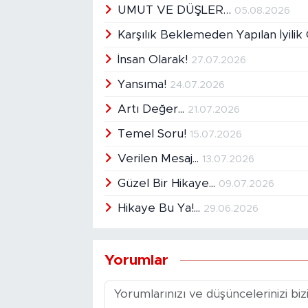
UMUT VE DÜŞLER…
05.08.2026
Karşılık Beklemeden Yapılan İyilik G
İnsan Olarak!
27.07.2026
Yansıma!
24.07.2026
Artı Değer...
21.07.2026
Temel Soru!
15.07.2026
Verilen Mesaj...
13.07.2026
Güzel Bir Hikaye...
09.07.2026
Hikaye Bu Ya!...
29.06.2026
Yorumlar