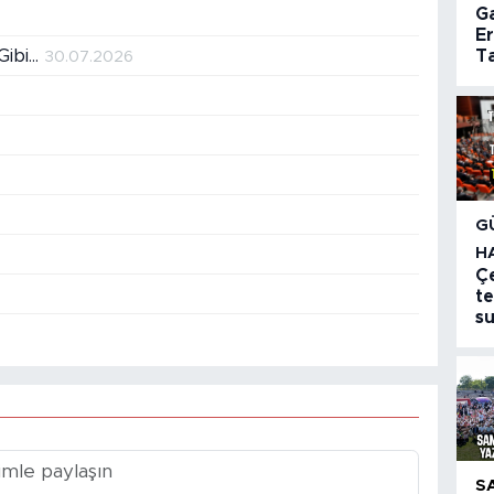
G
E
ibi...
Ta
30.07.2026
G
H
Ç
te
s
S