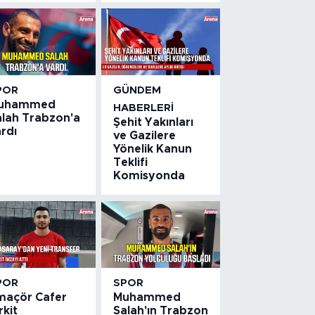
POR
GÜNDEM
uhammed
HABERLERI
alah Trabzon'a
Şehit Yakınları
rdı
ve Gazilere
Yönelik Kanun
Teklifi
Komisyonda
POR
SPOR
maçör Cafer
Muhammed
rkit
Salah'ın Trabzon