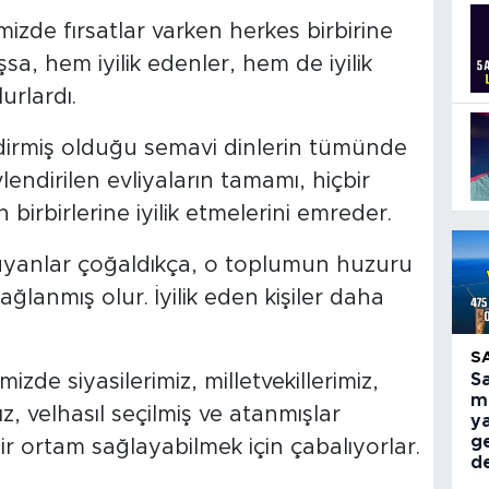
izde fırsatlar varken herkes birbirine
lışsa, hem iyilik edenler, hem de iyilik
urlardı.
irmiş olduğu semavi dinlerin tümünde
endirilen evliyaların tamamı, hiçbir
irbirlerine iyilik etmelerini emreder.
e uyanlar çoğaldıkça, o toplumun huzuru
ğlanmış olur. İyilik eden kişiler daha
S
izde siyasilerimiz, milletvekillerimiz,
S
mi
z, velhasıl seçilmiş ve atanmışlar
ya
g
ir ortam sağlayabilmek için çabalıyorlar.
d