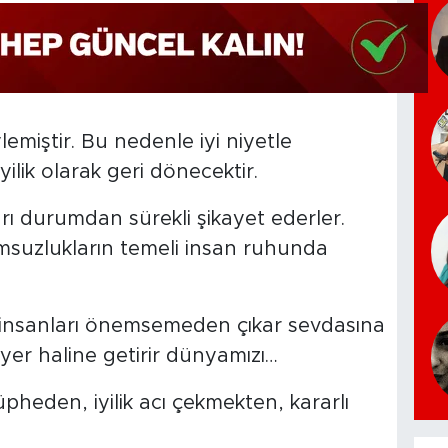
emiştir. Bu nedenle iyi niyetle
yilik olarak geri dönecektir.
rı durumdan sürekli şikayet ederler.
msuzlukların temeli insan ruhunda
r insanları önemsemeden çıkar sevdasına
yer haline getirir dünyamızı…
üpheden, iyilik acı çekmekten, kararlı