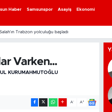
sun Haber
Samsunspor
Asayiş
Ekonomi
lah'ın Trabzon yolculuğu başladı
Y
lar Varken...
RUL KURUMAHMUTOĞLU
-
+
A
A