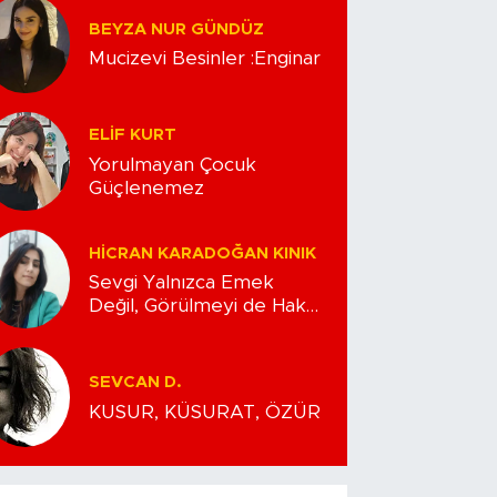
BEYZA NUR GÜNDÜZ
Mucizevi Besinler :Enginar
ELIF KURT
Yorulmayan Çocuk
Güçlenemez
HICRAN KARADOĞAN KINIK
Sevgi Yalnızca Emek
Değil, Görülmeyi de Hak
Eder..
SEVCAN D.
KUSUR, KÜSURAT, ÖZÜR