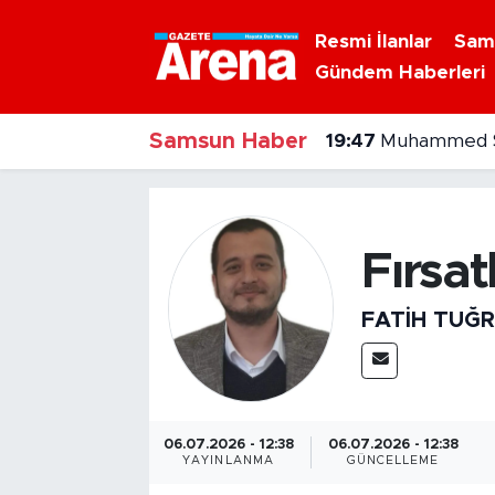
Resmi İlanlar
Sam
Gündem Haberleri
Nöbetçi Eczaneler
Samsun Haber
Hava Durumu
19:47
Muhammed Sa
Samsun Namaz Vakitleri
Trafik Durumu
Fırsat
Süper Lig Puan Durumu ve Fikstür
FATIH TUĞ
Tüm Manşetler
Son Dakika Haberleri
06.07.2026 - 12:38
06.07.2026 - 12:38
YAYINLANMA
GÜNCELLEME
Haber Arşivi