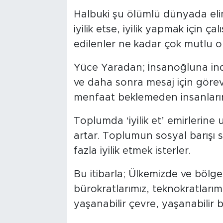
Halbuki şu ölümlü dünyada elim
iyilik etse, iyilik yapmak için ça
edilenler ne kadar çok mutlu ol
Yüce Yaradan; İnsanoğluna ind
ve daha sonra mesaj için görevl
menfaat beklemeden insanların b
Toplumda ‘iyilik et’ emirlerin
artar. Toplumun sosyal barışı sa
fazla iyilik etmek isterler.
Bu itibarla; Ülkemizde ve bölgem
bürokratlarımız, teknokratlarımı
yaşanabilir çevre, yaşanabilir b