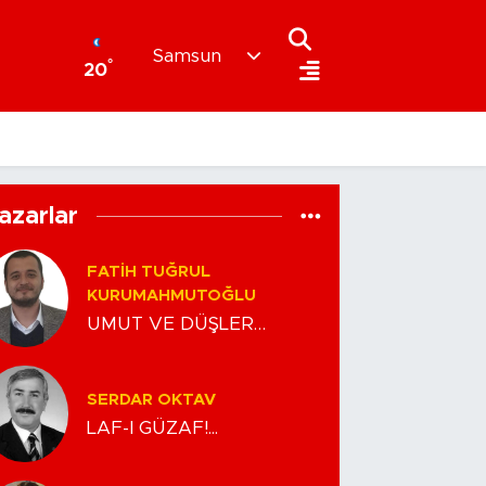
Samsun
°
20
azarlar
FATIH TUĞRUL
KURUMAHMUTOĞLU
UMUT VE DÜŞLER…
SERDAR OKTAV
LAF-I GÜZAF!...