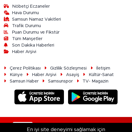
Nöbetçi Eczaneler
Hava Durumu
Samsun Namaz Vakitleri
Trafik Durumu
Puan Durumu ve Fikstür
Tüm Manşetler
Son Dakika Haberleri
Haber Arşivi
Çerez Politikası
Gizlilik Sözleşmesi
İletişim
Künye
Haber Arşivi
Asayiş
Kültür-Sanat
Samsun Haber
Samsunspor
TV- Magazin
RSS
Copyright © 2026. Her hakkı saklıdır.
En iyi site deneyimi sağlamak için