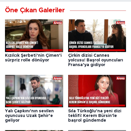
Öne Çıkan Galeriler
Kızılcık Şerbeti’nin Çimen’i
Çirkin dizisi Cannes
sürpriz rolle dönüyor
yolcusu! Başrol oyuncuları
Fransa’ya gidiyor
Yalı Çapkını’nın sevilen
Sıla Türkoğlu’na yeni dizi
oyuncusu Uzak Şehir’e
teklifi! Kerem Bürsin’le
geliyor
başrol gündemde