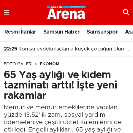
Nöbetçi Eczaneler
Resmi İlanlar
Samsun Haber
Samsunspor
As
Hava Durumu
21:55
Beşiktaş Hradec Kralove’yi 1-0 mağlup etti
Samsun Namaz Vakitleri
FOTO GALERI
EKONOMI
Trafik Durumu
65 Yaş aylığı ve kıdem
tazminatı arttı! İşte yeni
Süper Lig Puan Durumu ve Fikstür
rakamlar
Tüm Manşetler
Memur ve memur emeklilerine yapılan
Son Dakika Haberleri
yüzde 13,52'lik zam, sosyal yardım
ödemeleri ve çeşitli ücret kalemlerini de
Haber Arşivi
etkiledi. Engelli aylıkları, 65 yaş aylığı ve