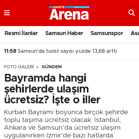
Nöbetçi Eczaneler
Resmi İlanlar
Samsun Haber
Samsunspor
As
Hava Durumu
11:58
Samsun’da turist sayısı yüzde 13,68 arttı
Samsun Namaz Vakitleri
11:57
Fenerbahçe'de Lukaku sesleri! Transfer için bonservis engeli
FOTO GALERI
GÜNDEM
Trafik Durumu
Bayramda hangi
şehirlerde ulaşım
Süper Lig Puan Durumu ve Fikstür
ücretsiz? İşte o iller
Tüm Manşetler
Kurban Bayramı boyunca birçok şehirde
Son Dakika Haberleri
toplu taşıma ücretsiz olacak. İstanbul,
Ankara ve Samsun’da ücretsiz ulaşım
Haber Arşivi
uygulanırken İzmir’de bazı hatlarda