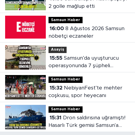
2 golle mağlup etti
Samsun Haber
16:00
8 Ağustos 2026 Samsun
nöbetçi eczaneler
Asayiş
15:55
Samsun’da uyuşturucu
operasyonunda 7 şüpheli
cezaevine gönderildi
Samsun Haber
15:32
NebiyanFest’te mehter
coşkusu, spor heyecanı
Samsun Haber
15:31
Dron saldırısına uğramıştı!
Hasarlı Türk gemisi Samsun'a
getirildi