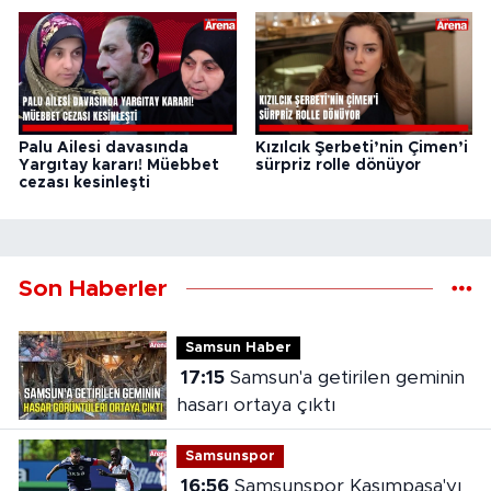
Palu Ailesi davasında
Kızılcık Şerbeti’nin Çimen’i
Yargıtay kararı! Müebbet
sürpriz rolle dönüyor
cezası kesinleşti
Son Haberler
Samsun Haber
17:15
Samsun'a getirilen geminin
hasarı ortaya çıktı
Samsunspor
16:56
Samsunspor Kasımpaşa'yı