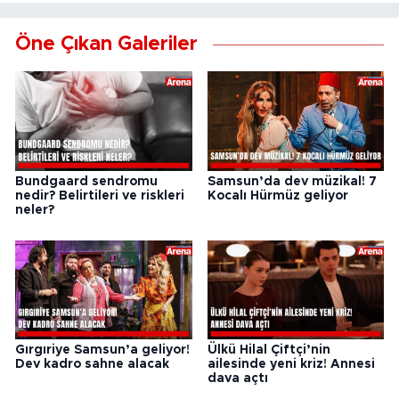
Öne Çıkan Galeriler
Bundgaard sendromu
Samsun’da dev müzikal! 7
nedir? Belirtileri ve riskleri
Kocalı Hürmüz geliyor
neler?
Gırgıriye Samsun’a geliyor!
Ülkü Hilal Çiftçi’nin
Dev kadro sahne alacak
ailesinde yeni kriz! Annesi
dava açtı