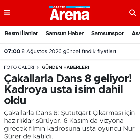
Nöbetçi Eczaneler
Resmi İlanlar
Samsun Haber
Samsunspor
As
Hava Durumu
07:00
8 Ağustos 2026 güncel fındık fiyatları
Samsun Namaz Vakitleri
23:06
Samsun'da Muay Thai Turnuvası heyecanı başladı
FOTO GALERI
GÜNDEM HABERLERI
Trafik Durumu
Çakallarla Dans 8 geliyor!
Kadroya usta isim dahil
Süper Lig Puan Durumu ve Fikstür
oldu
Tüm Manşetler
Çakallarla Dans 8: Şututgart Çıkarması için
Son Dakika Haberleri
hazırlıklar sürüyor. 6 Kasım’da vizyona
girecek filmin kadrosuna usta oyuncu Nur
Haber Arşivi
Sürer de katıldı.