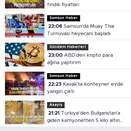
fındık fiyatları
Samsun Haber
23:06
Samsun'da Muay Thai
Turnuvası heyecanı başladı
Gündem Haberleri
23:00
ABD'den kripto para
ağına yaptırım
Samsun Haber
22:23
Kavak'ta konteyner evde
yangın çıktı
Asayiş
21:21
Türkiye'den Bulgaristan'a
giden kamyonetten 5 kilo altın
çıktı