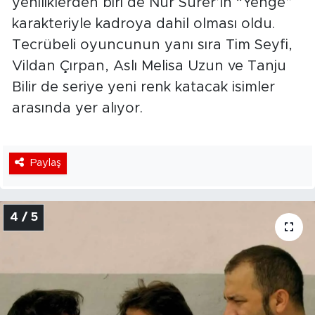
yeniliklerden biri de Nur Sürer’in “Yenge”
karakteriyle kadroya dahil olması oldu.
Tecrübeli oyuncunun yanı sıra Tim Seyfi,
Vildan Çırpan, Aslı Melisa Uzun ve Tanju
Bilir de seriye yeni renk katacak isimler
arasında yer alıyor.
Paylaş
4 / 5