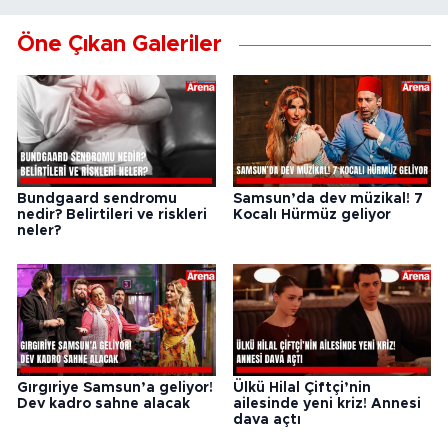
Öne Çıkan Galeriler
Bundgaard sendromu
Samsun’da dev müzikal! 7
nedir? Belirtileri ve riskleri
Kocalı Hürmüz geliyor
neler?
Gırgıriye Samsun’a geliyor!
Ülkü Hilal Çiftçi’nin
Dev kadro sahne alacak
ailesinde yeni kriz! Annesi
dava açtı