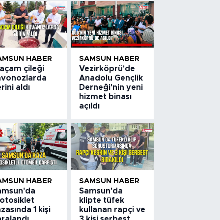
AMSUN HABER
SAMSUN HABER
açam çileği
Vezirköprü'de
avonozlarda
Anadolu Gençlik
rini aldı
Derneği'nin yeni
hizmet binası
açıldı
AMSUN HABER
SAMSUN HABER
amsun'da
Samsun'da
otosiklet
klipte tüfek
zasında 1 kişi
kullanan rapçi ve
aralandı
3 kişi serbest