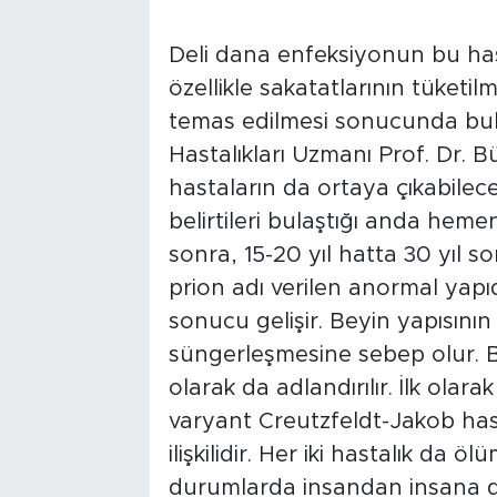
Deli dana enfeksiyonun bu hast
özellikle sakatatlarının tüketilm
temas edilmesi sonucunda bul
Hastalıkları Uzmanı Prof. Dr. Bü
hastaların da ortaya çıkabileceğ
belirtileri bulaştığı anda heme
sonra, 15-20 yıl hatta 30 yıl so
prion adı verilen anormal yapı
sonucu gelişir. Beyin yapısını
süngerleşmesine sebep olur. 
olarak da adlandırılır. İlk olar
varyant Creutzfeldt-Jakob hasta
ilişkilidir. Her iki hastalık da ö
durumlarda insandan insana da 