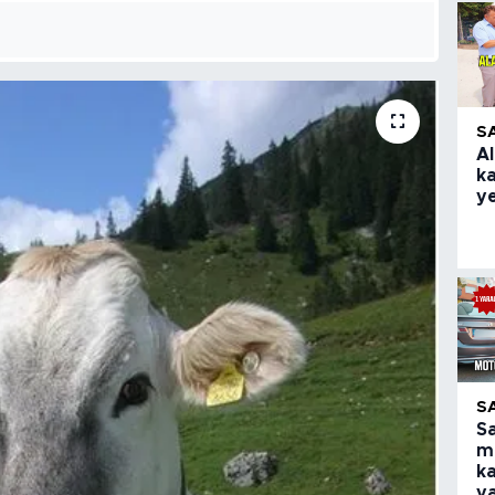
S
Al
k
ye
S
S
m
ka
y