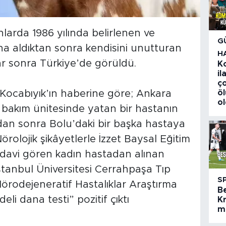
larda 1986 yılında belirlenen ve
G
ına aldıktan sonra kendisini unutturan
H
lar sonra Türkiye’de görüldü.
K
i
ç
 Kocabıyık’ın haberine göre; Ankara
ö
o
 bakım ünitesinde yatan bir hastanın
ndan sonra Bolu’daki bir başka hastaya
örolojik şikâyetlerle İzzet Baysal Eğitim
davi gören kadın hastadan alınan
İstanbul Üniversitesi Cerrahpaşa Tıp
S
örodejeneratif Hastalıklar Araştırma
B
i dana testi” pozitif çıktı
Kr
m