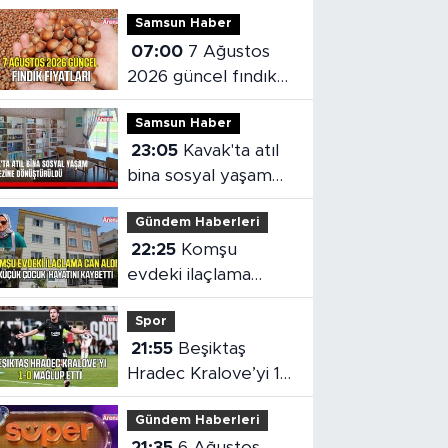
Samsun Haber
07:00
7 Ağustos
2026 güncel fındık
fiyatları
Samsun Haber
23:05
Kavak'ta atıl
bina sosyal yaşam
merkezine
Gündem Haberleri
dönüştürüldü
22:25
Komşu
evdeki ilaçlama
küçük çocuğun
Spor
ölümüne neden oldu
21:55
Beşiktaş
Hradec Kralove’yi 1-
0 mağlup etti
Gündem Haberleri
21:35
6 Ağustos