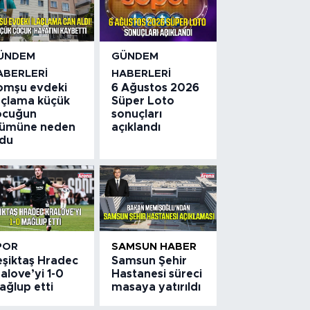
ÜNDEM
GÜNDEM
ABERLERI
HABERLERI
omşu evdeki
6 Ağustos 2026
laçlama küçük
Süper Loto
ocuğun
sonuçları
lümüne neden
açıklandı
ldu
POR
SAMSUN HABER
eşiktaş Hradec
Samsun Şehir
alove’yi 1-0
Hastanesi süreci
ağlup etti
masaya yatırıldı