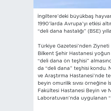
İngiltere’deki büyükbaş hayvan
1990’larda Avrupa’yı etkisi alt
“deli dana hastalığı” (BSE) yıl
Türkiye Gazetesi’nden Ziyneti
Bilkent Şehir Hastanesi yoğun
“deli dana ön teşhisi” alması
da “deli dana” teşhisi kondu. N
ve Araştırma Hastanesi’nde te
beyin omurilik sıvısı örneğine 
Fakültesi Hastanesi Beyin ve N
Laboratuvarı’nda uygulanan “del