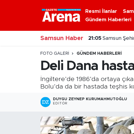
Resmi İlanlar
Sam
Gündem Haberleri
Nöbetçi Eczaneler
21:05
Samsun Şehir
Samsun Haber
Hava Durumu
20:30
Samsunspor'
Samsun Namaz Vakitleri
FOTO GALERI
GÜNDEM HABERLERI
Deli Dana hasta
Trafik Durumu
İngiltere’de 1986’da ortaya çık
Süper Lig Puan Durumu ve Fikstür
Bolu’da da bir hastada teşhis 
Tüm Manşetler
DUYGU ZEYNEP KURUMAHMUTOĞLU
EDITÖR
Son Dakika Haberleri
Haber Arşivi