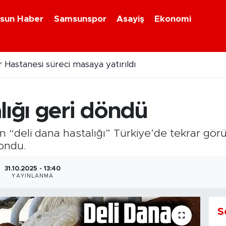
sun Haber
Samsunspor
Asayiş
Ekonomi
 Hastanesi süreci masaya yatırıldı
da Gabriele dönemi başladı
lığı geri döndü
an “deli dana hastalığı” Türkiye’de tekrar gö
kondu.
31.10.2025 - 13:40
YAYINLANMA
S