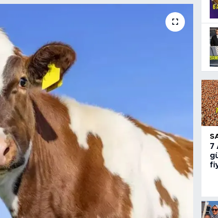
S
7
gü
fi