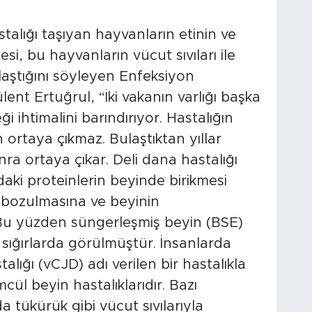
alığı taşıyan hayvanların etinin ve
esi, bu hayvanların vücut sıvıları ile
aştığını söyleyen Enfeksiyon
lent Ertuğrul, “İki vakanın varlığı başka
i ihtimalini barındırıyor. Hastalığın
n ortaya çıkmaz. Bulaştıktan yıllar
nra ortaya çıkar. Deli dana hastalığı
daki proteinlerin beyinde birikmesi
n bozulmasına ve beyinin
Bu yüzden süngerleşmiş beyin (BSE)
ak sığırlarda görülmüştür. İnsanlarda
lığı (vCJD) adı verilen bir hastalıkla
lümcül beyin hastalıklarıdır. Bazı
tükürük gibi vücut sıvılarıyla