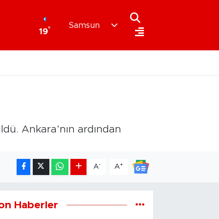
Samsun
°
19
rüldü. Ankara’nın ardından
-
+
A
A
on Haberler