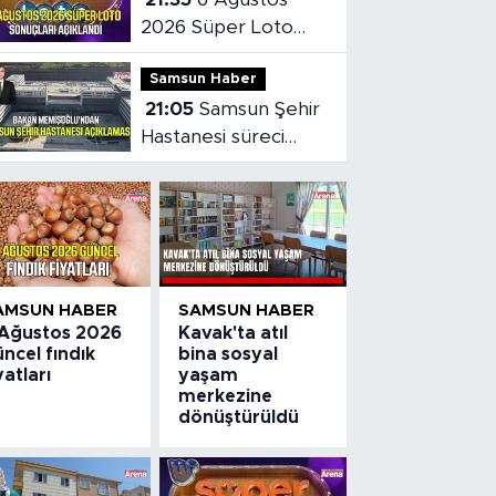
2026 Süper Loto
sonuçları açıklandı
Samsun Haber
21:05
Samsun Şehir
Hastanesi süreci
masaya yatırıldı
AMSUN HABER
SAMSUN HABER
 Ağustos 2026
Kavak'ta atıl
ncel fındık
bina sosyal
yatları
yaşam
merkezine
dönüştürüldü