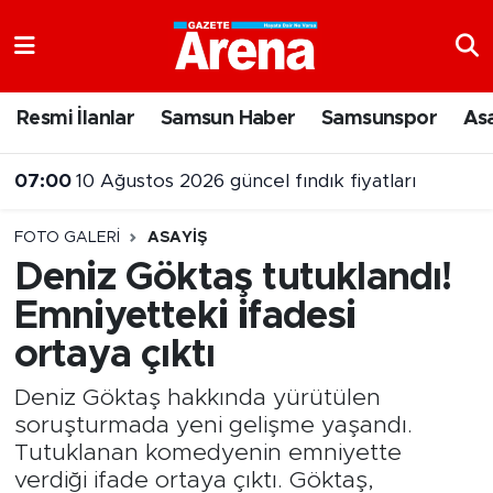
Nöbetçi Eczaneler
Resmi İlanlar
Samsun Haber
Samsunspor
As
07:00
10 Ağustos 2026 güncel fındık fiyatları
Hava Durumu
23:07
Samsun’da denizde kaybolan 17 yaşındaki gençten acı haber
Samsun Namaz Vakitleri
FOTO GALERI
ASAYIŞ
Trafik Durumu
Deniz Göktaş tutuklandı!
Emniyetteki ifadesi
Süper Lig Puan Durumu ve Fikstür
ortaya çıktı
Tüm Manşetler
Deniz Göktaş hakkında yürütülen
Son Dakika Haberleri
soruşturmada yeni gelişme yaşandı.
Tutuklanan komedyenin emniyette
Haber Arşivi
verdiği ifade ortaya çıktı. Göktaş,