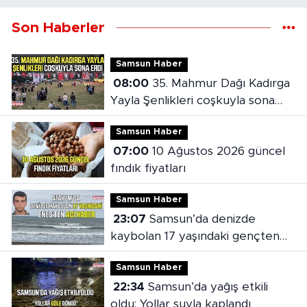
Son Haberler
Samsun Haber
08:00
35. Mahmur Dağı Kadırga
Yayla Şenlikleri coşkuyla sona
erdi
Samsun Haber
07:00
10 Ağustos 2026 güncel
fındık fiyatları
Samsun Haber
23:07
Samsun’da denizde
kaybolan 17 yaşındaki gençten
acı haber
Samsun Haber
22:34
Samsun’da yağış etkili
oldu: Yollar suyla kaplandı