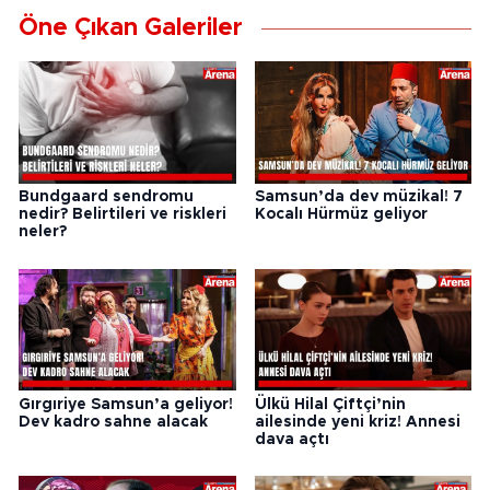
Öne Çıkan Galeriler
Bundgaard sendromu
Samsun’da dev müzikal! 7
nedir? Belirtileri ve riskleri
Kocalı Hürmüz geliyor
neler?
Gırgıriye Samsun’a geliyor!
Ülkü Hilal Çiftçi’nin
Dev kadro sahne alacak
ailesinde yeni kriz! Annesi
dava açtı