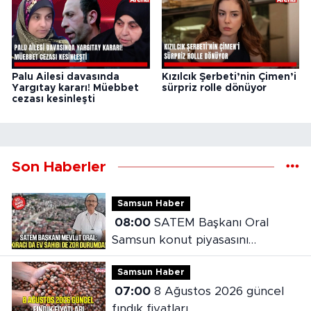
Palu Ailesi davasında
Kızılcık Şerbeti’nin Çimen’i
Yargıtay kararı! Müebbet
sürpriz rolle dönüyor
cezası kesinleşti
Son Haberler
Samsun Haber
08:00
SATEM Başkanı Oral
Samsun konut piyasasını
değerlendirdi
Samsun Haber
07:00
8 Ağustos 2026 güncel
fındık fiyatları