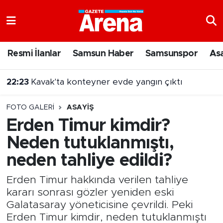
Nöbetçi Eczaneler
Resmi İlanlar
Samsun Haber
Samsunspor
As
Hava Durumu
22:23
Kavak'ta konteyner evde yangın çıktı
Samsun Namaz Vakitleri
FOTO GALERI
ASAYIŞ
Trafik Durumu
Erden Timur kimdir?
Neden tutuklanmıştı,
Süper Lig Puan Durumu ve Fikstür
neden tahliye edildi?
Tüm Manşetler
Erden Timur hakkında verilen tahliye
Son Dakika Haberleri
kararı sonrası gözler yeniden eski
Galatasaray yöneticisine çevrildi. Peki
Haber Arşivi
Erden Timur kimdir, neden tutuklanmıştı