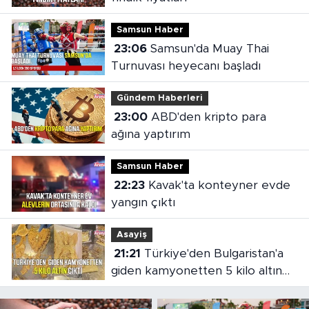
Samsun Haber
23:06
Samsun'da Muay Thai
Turnuvası heyecanı başladı
Gündem Haberleri
23:00
ABD'den kripto para
ağına yaptırım
Samsun Haber
22:23
Kavak'ta konteyner evde
yangın çıktı
Asayiş
21:21
Türkiye'den Bulgaristan'a
giden kamyonetten 5 kilo altın
çıktı