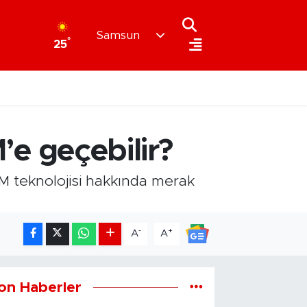
Samsun
°
25
M’e geçebilir?
 SIM teknolojisi hakkında merak
-
+
A
A
on Haberler