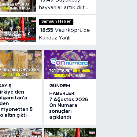
hayvanlar artık dijital
olarak takip
Samsun Haber
edilebilecek
18:55
Vezirköprü'de
Kunduz Yağlı
Güreşleri Festivali
başladı
SAYIŞ
GÜNDEM
ürkiye'den
HABERLERI
lgaristan'a
7 Ağustos 2026
iden
On Numara
amyonetten 5
sonuçları
lo altın çıktı
açıklandı