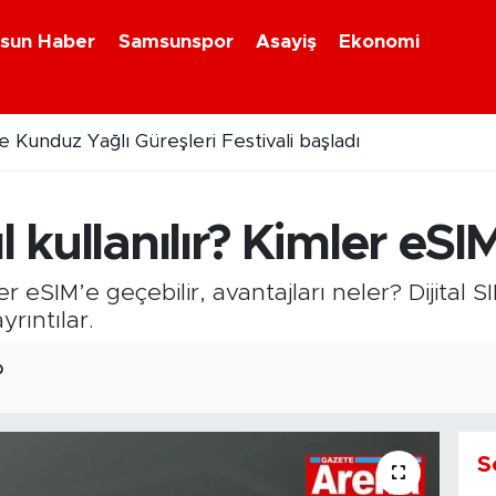
sun Haber
Samsunspor
Asayiş
Ekonomi
 Kunduz Yağlı Güreşleri Festivali başladı
n 500 konut için kura çekildi
l kullanılır? Kimler eSI
ler eSIM’e geçebilir, avantajları neler? Dijital
rıntılar.
0
S