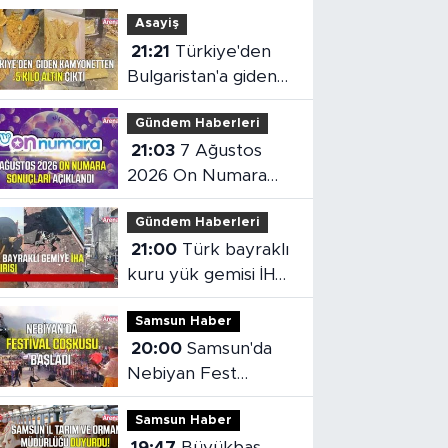
Asayiş
21:21
Türkiye'den
Bulgaristan'a giden
kamyonetten 5 kilo
Gündem Haberleri
altın çıktı
21:03
7 Ağustos
2026 On Numara
sonuçları açıklandı
Gündem Haberleri
21:00
Türk bayraklı
kuru yük gemisi İHA
saldırısına uğradı
Samsun Haber
20:00
Samsun'da
Nebiyan Fest
Başladı
Samsun Haber
19:47
Büyükbaş