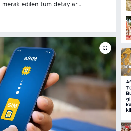
şte merak edilen tüm detaylar…
A
T
Bu
g
k
ki