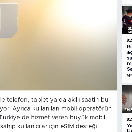
S
R
aç
sa
m
S
ge
e telefon, tablet ya da akıllı saatin bu
iyor. Ayrıca kullanılan mobil operatörün
 Türkiye’de hizmet veren büyük mobil
S
Ye
ahip kullanıcılar için eSIM desteği
H