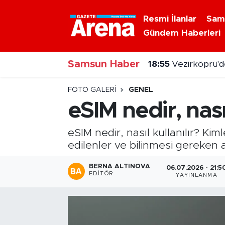
Resmi İlanlar
Sam
Gündem Haberleri
Nöbetçi Eczaneler
18:55
Vezirköprü'de
Samsun Haber
Hava Durumu
18:44
Hatay'da 8 bi
Samsun Namaz Vakitleri
FOTO GALERI
GENEL
eSIM nedir, nası
Trafik Durumu
eSIM nedir, nasıl kullanılır? Kim
Süper Lig Puan Durumu ve Fikstür
edilenler ve bilinmesi gereken ay
Tüm Manşetler
BERNA ALTINOVA
06.07.2026 - 21:5
EDITÖR
YAYINLANMA
Son Dakika Haberleri
Haber Arşivi