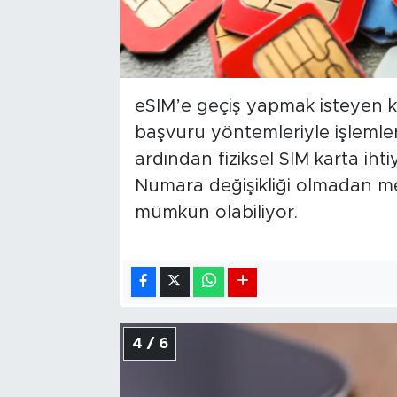
eSIM’e geçiş yapmak isteyen ku
başvuru yöntemleriyle işlemle
ardından fiziksel SIM karta iht
Numara değişikliği olmadan me
mümkün olabiliyor.
4 / 6