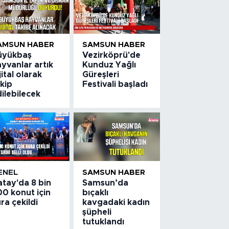
AMSUN HABER
SAMSUN HABER
üyükbaş
Vezirköprü'de
yvanlar artık
Kunduz Yağlı
jital olarak
Güreşleri
kip
Festivali başladı
ilebilecek
ENEL
SAMSUN HABER
atay'da 8 bin
Samsun’da
0 konut için
bıçaklı
ra çekildi
kavgadaki kadın
şüpheli
tutuklandı