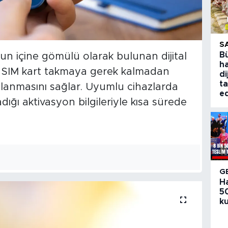
S
B
n içine gömülü olarak bulunan dijital
ha
tik SIM kart takmaya gerek kalmadan
di
ta
mlanmasını sağlar. Uyumlu cihazlarda
ed
ğı aktivasyon bilgileriyle kısa sürede
G
H
50
ku