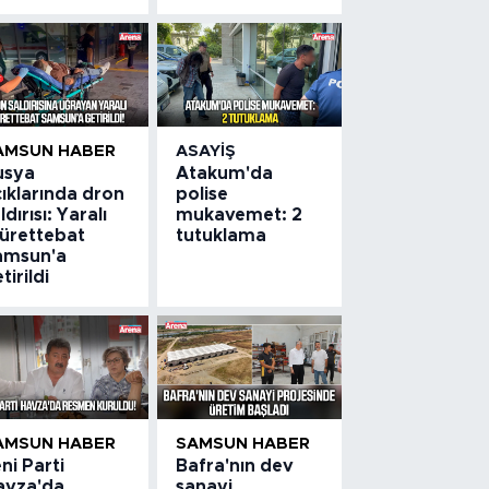
AMSUN HABER
ASAYIŞ
usya
Atakum'da
ıklarında dron
polise
ldırısı: Yaralı
mukavemet: 2
ürettebat
tutuklama
amsun'a
tirildi
AMSUN HABER
SAMSUN HABER
ni Parti
Bafra'nın dev
avza'da
sanayi