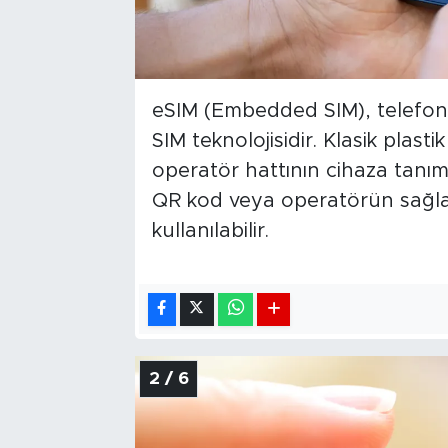
eSIM (Embedded SIM), telefonu
SIM teknolojisidir. Klasik plas
operatör hattının cihaza tanı
QR kod veya operatörün sağladı
kullanılabilir.
2 / 6