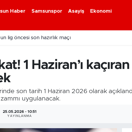
sun Haber
Samsunspor
Asayiş
Ekonomi
n lig öncesi son hazırlık maçı
raftarından iki kardeşe yürek ısıtan jest
kat! 1 Haziran’ı kaçır
ek
rinde son tarih 1 Haziran 2026 olarak açıkland
e zammı uygulanacak.
25.05.2026 - 10:51
YAYINLANMA