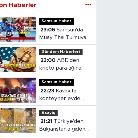
on Haberler
Samsun Haber
23:06
Samsun'da
Muay Thai Turnuvası
heyecanı başladı
Gündem Haberleri
23:00
ABD'den
kripto para ağına
yaptırım
Samsun Haber
22:23
Kavak'ta
konteyner evde
yangın çıktı
Asayiş
21:21
Türkiye'den
Bulgaristan'a giden
kamyonetten 5 kilo