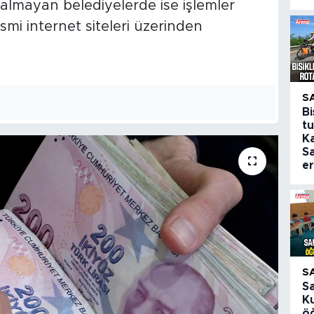
er almayan belediyelerde ise işlemler
esmi internet siteleri üzerinden
S
Bi
tu
K
S
er
S
S
K
öğ