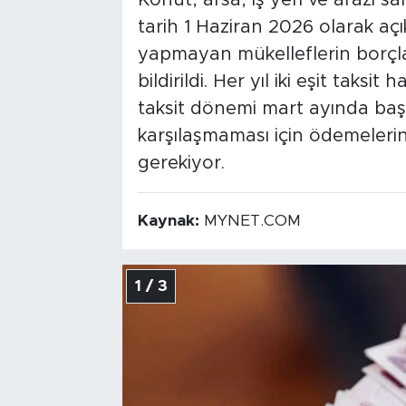
Konut, arsa, iş yeri ve arazi s
tarih 1 Haziran 2026 olarak açı
yapmayan mükelleflerin borçl
bildirildi. Her yıl iki eşit taksit
taksit dönemi mart ayında başl
karşılaşmaması için ödemelerin
gerekiyor.
Kaynak:
MYNET.COM
1 / 3