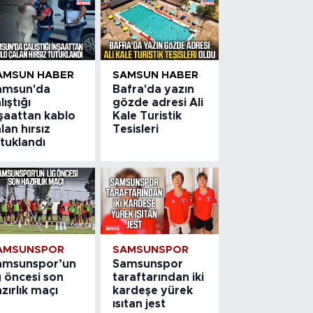
AMSUN HABER
SAMSUN HABER
amsun'da
Bafra'da yazın
lıştığı
gözde adresi Ali
nşaattan kablo
Kale Turistik
lan hırsız
Tesisleri
tuklandı
AMSUNSPOR
SAMSUNSPOR
amsunspor’un
Samsunspor
g öncesi son
taraftarından iki
zırlık maçı
kardeşe yürek
ısıtan jest