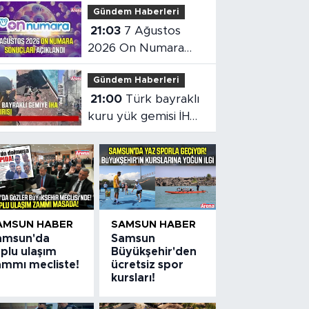
Gündem Haberleri
altın çıktı
21:03
7 Ağustos
2026 On Numara
sonuçları açıklandı
Gündem Haberleri
21:00
Türk bayraklı
kuru yük gemisi İHA
saldırısına uğradı
AMSUN HABER
SAMSUN HABER
amsun'da
Samsun
plu ulaşım
Büyükşehir'den
ammı mecliste!
ücretsiz spor
kursları!