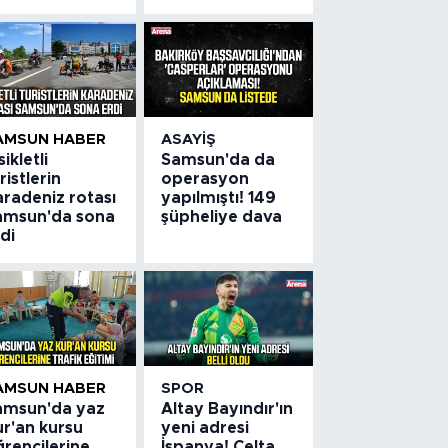
AMSUN HABER
ASAYIŞ
sikletli
Samsun'da da
ristlerin
operasyon
aradeniz rotası
yapılmıştı! 149
amsun'da sona
şüpheliye dava
di
AMSUN HABER
SPOR
amsun'da yaz
Altay Bayındır'ın
ur'an kursu
yeni adresi
rencilerine
İspanya! Celta