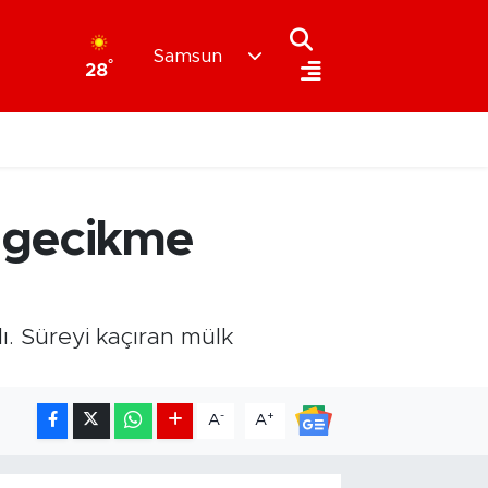
Samsun
°
28
an gecikme
ı. Süreyi kaçıran mülk
-
+
A
A