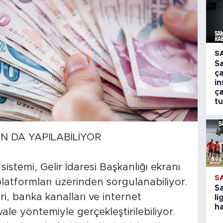
S
S
ça
i
ça
tu
N DA YAPILABİLİYOR
sistemi, Gelir İdaresi Başkanlığı ekranı
S
 platformları üzerinden sorgulanabiliyor.
S
i, banka kanalları ve internet
li
ha
ale yöntemiyle gerçekleştirilebiliyor.