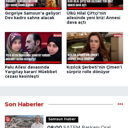
Gırgıriye Samsun’a geliyor!
Ülkü Hilal Çiftçi’nin
Dev kadro sahne alacak
ailesinde yeni kriz! Annesi
dava açtı
Palu Ailesi davasında
Kızılcık Şerbeti’nin Çimen’i
Yargıtay kararı! Müebbet
sürpriz rolle dönüyor
cezası kesinleşti
Son Haberler
Samsun Haber
08:00
SATEM Başkanı Oral