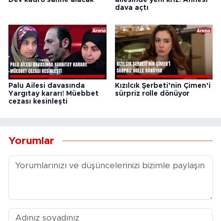
Dev kadro sahne alacak
ailesinde yeni kriz! Annesi
dava açtı
Palu Ailesi davasında
Kızılcık Şerbeti’nin Çimen’i
Yargıtay kararı! Müebbet
sürpriz rolle dönüyor
cezası kesinleşti
Yorumlar