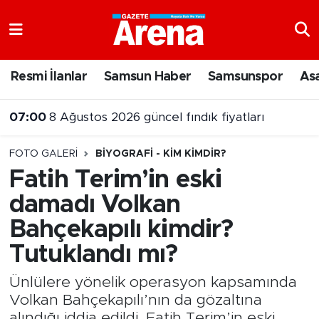
Nöbetçi Eczaneler
Resmi İlanlar
Samsun Haber
Samsunspor
As
Hava Durumu
07:00
8 Ağustos 2026 güncel fındık fiyatları
Samsun Namaz Vakitleri
FOTO GALERI
BIYOGRAFI - KIM KIMDIR?
Trafik Durumu
Fatih Terim’in eski
damadı Volkan
Süper Lig Puan Durumu ve Fikstür
Bahçekapılı kimdir?
Tüm Manşetler
Tutuklandı mı?
Son Dakika Haberleri
Ünlülere yönelik operasyon kapsamında
Volkan Bahçekapılı’nın da gözaltına
Haber Arşivi
alındığı iddia edildi. Fatih Terim’in eski