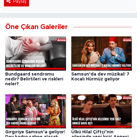
Paylaş
Öne Çıkan Galeriler
Bundgaard sendromu
Samsun’da dev müzikal! 7
nedir? Belirtileri ve riskleri
Kocalı Hürmüz geliyor
neler?
Gırgıriye Samsun’a geliyor!
Ülkü Hilal Çiftçi’nin