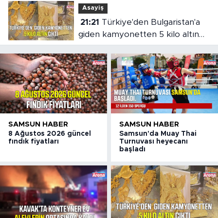
Asayiş
21:21
Türkiye'den Bulgaristan'a
giden kamyonetten 5 kilo altın
çıktı
SAMSUN HABER
SAMSUN HABER
8 Ağustos 2026 güncel
Samsun'da Muay Thai
fındık fiyatları
Turnuvası heyecanı
başladı