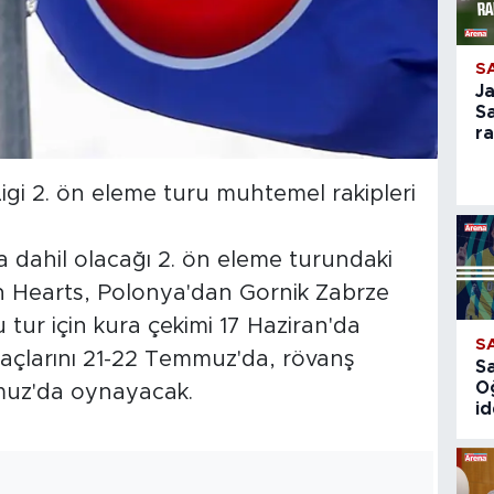
S
J
S
r
gi 2. ön eleme turu muhtemel rakipleri
dahil olacağı 2. ön eleme turundaki
n Hearts, Polonya'dan Gornik Zabrze
u tur için kura çekimi 17 Haziran'da
S
k maçlarını 21-22 Temmuz'da, rövanş
S
O
muz'da oynayacak.
id