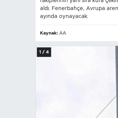
rakiplerinin yanı sıra kura çeki
aldı. Fenerbahçe, Avrupa aren
ayında oynayacak.
Kaynak:
AA
1 / 4