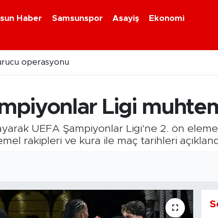
sun Haber
Samsunspor
Asayiş
Ekonomi
diye Meclisi Ağustos Ayı Toplantısı tamamlandı
piyonlar Ligi muhteme
mlayarak UEFA Şampiyonlar Ligi'ne 2. ön elem
 rakipleri ve kura ile maç tarihleri açıkland
S