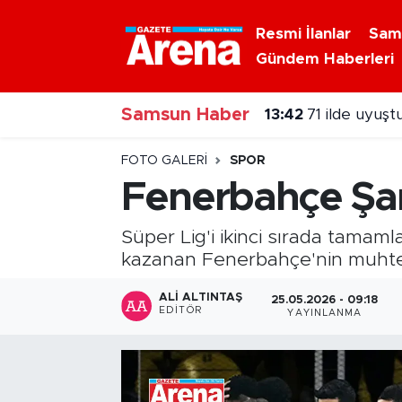
Resmi İlanlar
Sam
Gündem Haberleri
Nöbetçi Eczaneler
Samsun Haber
Hava Durumu
13:30
İlkadım Bele
Samsun Namaz Vakitleri
FOTO GALERI
SPOR
Fenerbahçe Şam
Trafik Durumu
Süper Lig'i ikinci sırada tama
Süper Lig Puan Durumu ve Fikstür
kazanan Fenerbahçe'nin muhtemel
Tüm Manşetler
ALI ALTINTAŞ
25.05.2026 - 09:18
EDITÖR
YAYINLANMA
Son Dakika Haberleri
Haber Arşivi