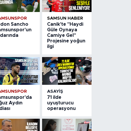
AMSUNSPOR
SAMSUN HABER
adon Sancho
Canik'te "Haydi
amsunspor'un
Güle Oynaya
adarında
Camiye Gel"
Projesine yoğun
ilgi
AMSUNSPOR
ASAYIŞ
amsunspor'da
71 ilde
ğuz Aydın
uyuşturucu
diası
operasyonu