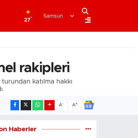
Samsun
°
27
l rakipleri
e turundan katılma hakkı
ı.
-
+
A
A
on Haberler