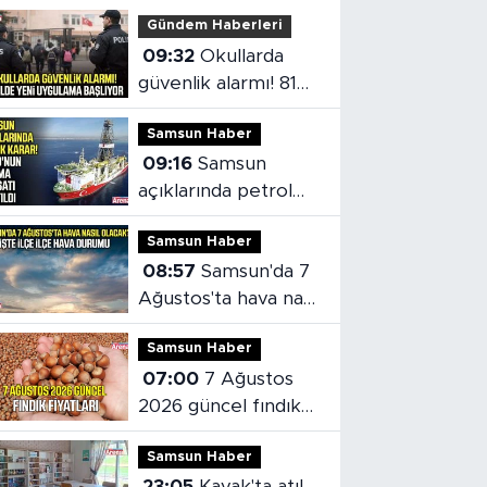
Gündem Haberleri
09:32
Okullarda
güvenlik alarmı! 81
ilde yeni uygulama
Samsun Haber
başlıyor
09:16
Samsun
açıklarında petrol
aramaları devam
Samsun Haber
edecek!
08:57
Samsun'da 7
Ağustos'ta hava nasıl
olacak?
Samsun Haber
07:00
7 Ağustos
2026 güncel fındık
fiyatları
Samsun Haber
23:05
Kavak'ta atıl