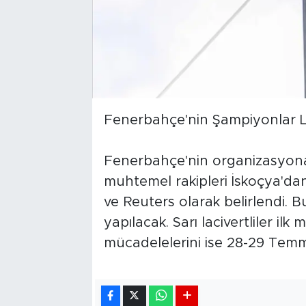
Fenerbahçe'nin Şampiyonlar Li
Fenerbahçe'nin organizasyona 
muhtemel rakipleri İskoçya'da
ve Reuters olarak belirlendi. B
yapılacak. Sarı lacivertliler il
mücadelelerini ise 28-29 Tem