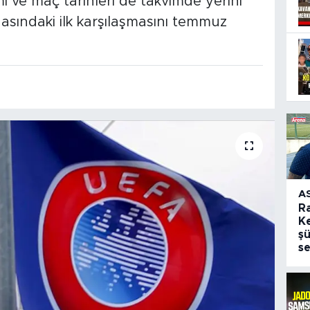
mi ve maç tarihleri de takvimde yerini
asındaki ilk karşılaşmasını temmuz
A
R
Ke
şü
se