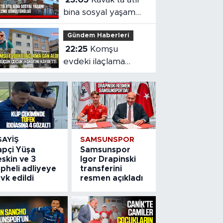
bina sosyal yaşam
merkezine
Gündem Haberleri
dönüştürüldü
22:25
Komşu
evdeki ilaçlama
küçük çocuğun
ölümüne neden oldu
SAYIŞ
SAMSUNSPOR
apçi Yüşa
Samsunspor
skin ve 3
Igor Drapinski
pheli adliyeye
transferini
vk edildi
resmen açıkladı