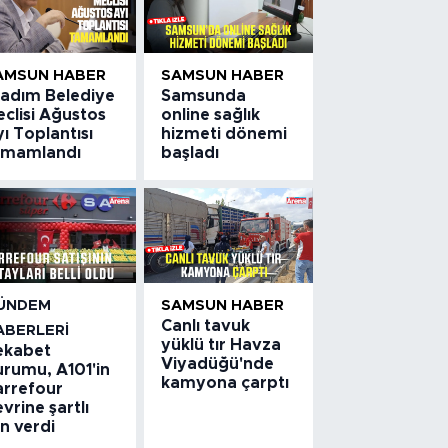
AMSUN HABER
SAMSUN HABER
kadım Belediye
Samsunda
clisi Ağustos
online sağlık
ı Toplantısı
hizmeti dönemi
amamlandı
başladı
ÜNDEM
SAMSUN HABER
Canlı tavuk
ABERLERI
yüklü tır Havza
ekabet
Viyadüğü'nde
urumu, A101'in
kamyona çarptı
arrefour
vrine şartlı
in verdi