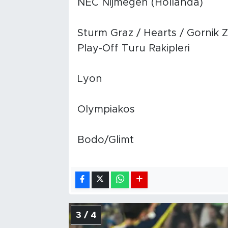
NEC Nijmegen (Hollanda)
Sturm Graz / Hearts / Gornik 
Play-Off Turu Rakipleri
Lyon
Olympiakos
Bodo/Glimt
3 / 4