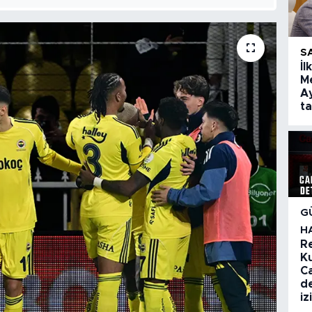
S
İl
Me
Ay
t
G
H
R
K
C
de
iz