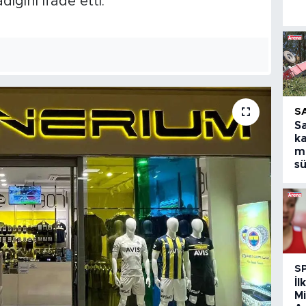
dığını ifade etti.
S
S
ka
m
s
S
İl
Mi