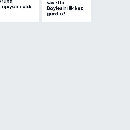
vrupa
şaşırttı:
ampiyonu oldu
Böylesini ilk kez
gördük!