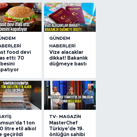
ÜNDEM
GÜNDEM
ABERLERI
HABERLERI
ast food devi
Vize alacaklar
las etti: 70
dikkat! Bakanlık
besini
düğmeye bastı
apatıyor
SAYIŞ
TV- MAGAZIN
amsun'da 1 ton
MasterChef
0 litre etil alkol
Türkiye’de 19.
e geçirildi
önlüğün sahibi