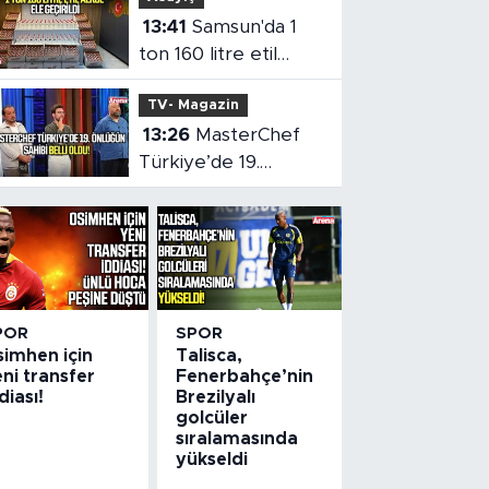
13:41
Samsun'da 1
ton 160 litre etil
alkol ele geçirildi
TV- Magazin
13:26
MasterChef
Türkiye’de 19.
önlüğün sahibi belli
oldu
POR
SPOR
simhen için
Talisca,
ni transfer
Fenerbahçe’nin
diası!
Brezilyalı
golcüler
sıralamasında
yükseldi