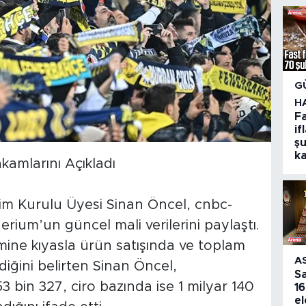
G
H
F
if
şu
k
kamlarını Açıkladı
im Kurulu Üyesi Sinan Öncel, cnbc-
rium’un güncel mali verilerini paylaştı.
ine kıyasla ürün satışında ve toplam
A
diğini belirten Sinan Öncel,
S
 bin 327, ciro bazında ise 1 milyar 140
16
el