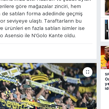
rilere göre mağazalar zinciri, hem
m de satılan forma adedinde geçmiş
or seviyeye ulaştı. Taraftarların bu
e ürünleri en fazla satılan isimler ise
co Asensio ile N'Golo Kante oldu.
S
O
ye
id