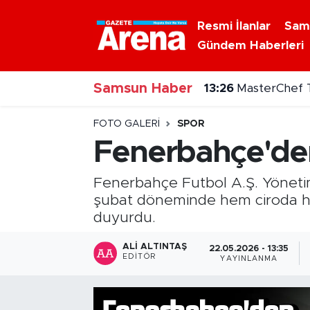
Resmi İlanlar
Sam
Gündem Haberleri
Nöbetçi Eczaneler
Samsun Haber
Hava Durumu
13:18
Samsun trakt
Samsun Namaz Vakitleri
FOTO GALERI
SPOR
Fenerbahçe'den
Trafik Durumu
Fenerbahçe Futbol A.Ş. Yöneti
Süper Lig Puan Durumu ve Fikstür
şubat döneminde hem ciroda hem
duyurdu.
Tüm Manşetler
ALI ALTINTAŞ
22.05.2026 - 13:35
EDITÖR
YAYINLANMA
Son Dakika Haberleri
Haber Arşivi