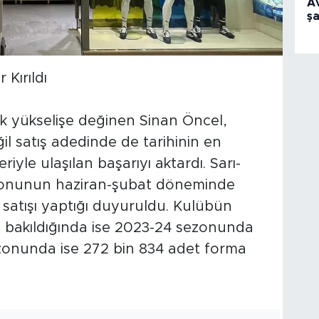
A
ş
 Kırıldı
ük yükselişe değinen Sinan Öncel,
il satış adedinde de tarihinin en
riyle ulaşılan başarıyı aktardı. Sarı-
ezonunun haziran-şubat döneminde
satışı yaptığı duyuruldu. Kulübün
ine bakıldığında ise 2023-24 sezonunda
zonunda ise 272 bin 834 adet forma