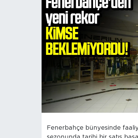
Fenerbahçe bünyesinde faali
sezonunda tarihi bir satış başa