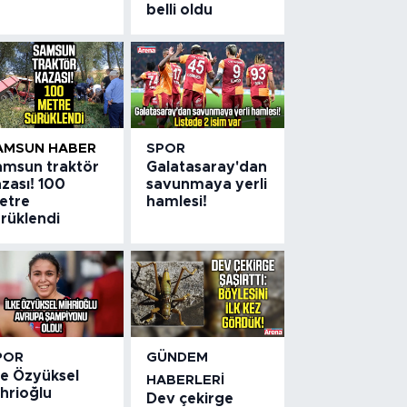
belli oldu
AMSUN HABER
SPOR
amsun traktör
Galatasaray'dan
zası! 100
savunmaya yerli
etre
hamlesi!
ürüklendi
POR
GÜNDEM
ke Özyüksel
HABERLERI
hrioğlu
Dev çekirge