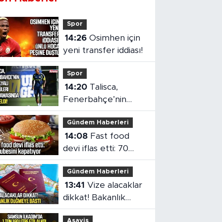
Spor
14:26
Osimhen için
yeni transfer iddiası!
Spor
14:20
Talisca,
Fenerbahçe’nin
Brezilyalı golcüler
Gündem Haberleri
sıralamasında
14:08
Fast food
yükseldi
devi iflas etti: 70
şubesini kapatıyor
Gündem Haberleri
13:41
Vize alacaklar
dikkat! Bakanlık
düğmeye bastı
Asayiş