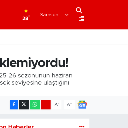
Samsun
°
28
klemiyordu!
025-26 sezonunun haziran-
ek seviyesine ulaştığını
-
+
A
A
on Haberler