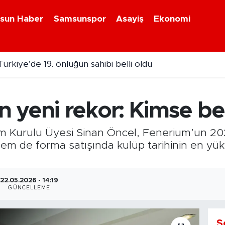
sun Haber
Samsunspor
Asayiş
Ekonomi
ör kazası! 100 metre sürüklendi
 yeni rekor: Kimse be
m Kurulu Üyesi Sinan Öncel, Fenerium’un 2
 de forma satışında kulüp tarihinin en yüks
22.05.2026 - 14:19
GÜNCELLEME
S