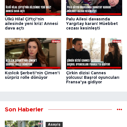
Ülkü Hilal Çiftçi’nin
Palu Ailesi davasında
ailesinde yeni kriz! Annesi
Yargıtay kararı! Müebbet
dava açtı
cezası kesinleşti
Kızılcık Şerbeti’nin Çimen’i
Çirkin dizisi Cannes
sürpriz rolle dönüyor
yolcusu! Başrol oyuncuları
Fransa’ya gidiyor
Son Haberler
Asayiş