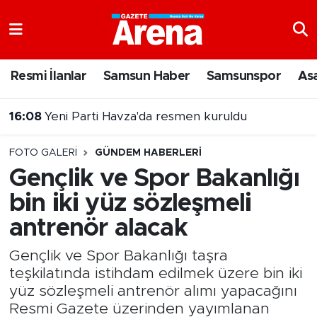
Nöbetçi Eczaneler
Resmi İlanlar
Samsun Haber
Samsunspor
As
Hava Durumu
16:08
Yeni Parti Havza'da resmen kuruldu
Samsun Namaz Vakitleri
15:50
Bafra'nın dev sanayi projesinde üretim başladı
FOTO GALERI
GÜNDEM HABERLERI
Trafik Durumu
Gençlik ve Spor Bakanlığı
bin iki yüz sözleşmeli
Süper Lig Puan Durumu ve Fikstür
antrenör alacak
Tüm Manşetler
Gençlik ve Spor Bakanlığı taşra
Son Dakika Haberleri
teşkilatında istihdam edilmek üzere bin iki
yüz sözleşmeli antrenör alımı yapacağını
Haber Arşivi
Resmi Gazete üzerinden yayımlanan