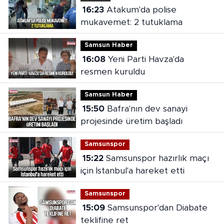
16:23
Atakum'da polise
mukavemet: 2 tutuklama
Samsun Haber
16:08
Yeni Parti Havza'da
resmen kuruldu
Samsun Haber
15:50
Bafra'nın dev sanayi
projesinde üretim başladı
Samsunspor
15:22
Samsunspor hazırlık maçı
için İstanbul'a hareket etti
Samsunspor
15:09
Samsunspor'dan Diabate
teklifine ret