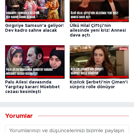
Gırgıriye Samsun’a geliyor!
Ülkü Hilal Çiftçi’nin
Dev kadro sahne alacak
ailesinde yeni kriz! Annesi
dava açtı
Palu Ailesi davasında
Kızılcık Şerbeti’nin Çimen’i
Yargıtay kararı! Müebbet
sürpriz rolle dönüyor
cezası kesinleşti
Yorumlar