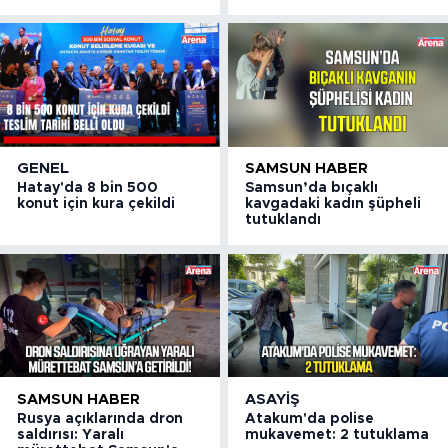
GENEL
SAMSUN HABER
Hatay'da 8 bin 500
Samsun’da bıçaklı
konut için kura çekildi
kavgadaki kadın şüpheli
tutuklandı
SAMSUN HABER
ASAYIŞ
Rusya açıklarında dron
Atakum'da polise
saldırısı: Yaralı
mukavemet: 2 tutuklama