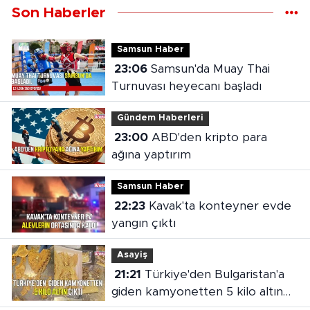
Son Haberler
Samsun Haber
23:06
Samsun'da Muay Thai
Turnuvası heyecanı başladı
Gündem Haberleri
23:00
ABD'den kripto para
ağına yaptırım
Samsun Haber
22:23
Kavak'ta konteyner evde
yangın çıktı
Asayiş
21:21
Türkiye'den Bulgaristan'a
giden kamyonetten 5 kilo altın
çıktı