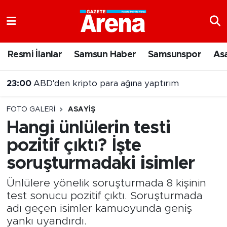
Nöbetçi Eczaneler
Resmi İlanlar
Samsun Haber
Samsunspor
As
Hava Durumu
23:00
ABD'den kripto para ağına yaptırım
Samsun Namaz Vakitleri
FOTO GALERI
ASAYIŞ
Trafik Durumu
Hangi ünlülerin testi
pozitif çıktı? İşte
Süper Lig Puan Durumu ve Fikstür
soruşturmadaki isimler
Tüm Manşetler
Ünlülere yönelik soruşturmada 8 kişinin
Son Dakika Haberleri
test sonucu pozitif çıktı. Soruşturmada
adı geçen isimler kamuoyunda geniş
Haber Arşivi
yankı uyandırdı.