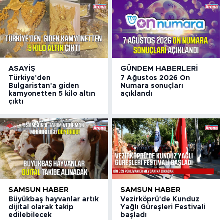
ASAYIŞ
GÜNDEM HABERLERI
Türkiye'den
7 Ağustos 2026 On
Bulgaristan'a giden
Numara sonuçları
kamyonetten 5 kilo altın
açıklandı
çıktı
SAMSUN HABER
SAMSUN HABER
Büyükbaş hayvanlar artık
Vezirköprü'de Kunduz
dijital olarak takip
Yağlı Güreşleri Festivali
edilebilecek
başladı