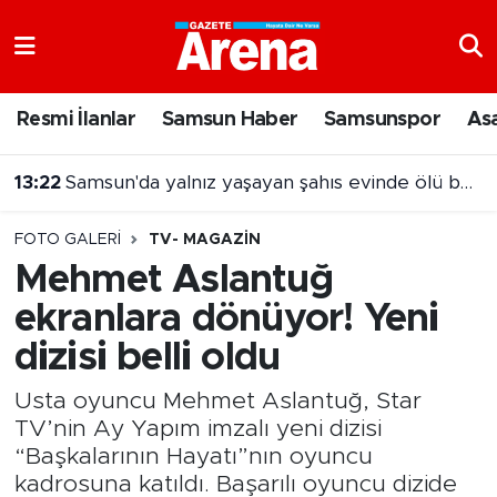
Nöbetçi Eczaneler
Resmi İlanlar
Samsun Haber
Samsunspor
As
Hava Durumu
13:22
Samsun'da yalnız yaşayan şahıs evinde ölü bulundu
Samsun Namaz Vakitleri
13:09
TBMM 1 Ekim'de tatile girecek
FOTO GALERI
TV- MAGAZIN
Trafik Durumu
Mehmet Aslantuğ
ekranlara dönüyor! Yeni
Süper Lig Puan Durumu ve Fikstür
dizisi belli oldu
Tüm Manşetler
Usta oyuncu Mehmet Aslantuğ, Star
Son Dakika Haberleri
TV’nin Ay Yapım imzalı yeni dizisi
“Başkalarının Hayatı”nın oyuncu
Haber Arşivi
kadrosuna katıldı. Başarılı oyuncu dizide