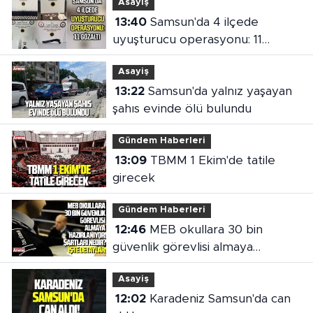
Asayiş
13:40
Samsun'da 4 ilçede
uyuşturucu operasyonu: 11
gözaltı
Asayiş
13:22
Samsun'da yalnız yaşayan
şahıs evinde ölü bulundu
Gündem Haberleri
13:09
TBMM 1 Ekim'de tatile
girecek
Gündem Haberleri
12:46
MEB okullara 30 bin
güvenlik görevlisi almaya
hazırlanıyor
Asayiş
12:02
Karadeniz Samsun'da can