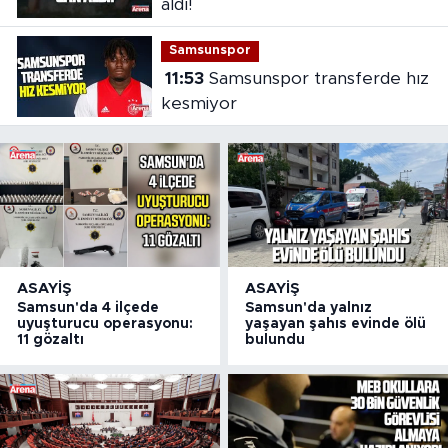
aldı!
Samsunspor
11:53
Samsunspor transferde hız
kesmiyor
ASAYIŞ
ASAYIŞ
Samsun'da 4 ilçede
Samsun'da yalnız
uyuşturucu operasyonu:
yaşayan şahıs evinde ölü
11 gözaltı
bulundu