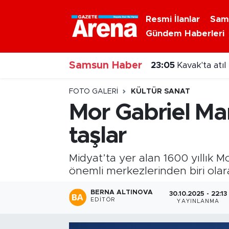
Resmi İlanlar
Sam
Gündem Haberleri
Nöbetçi Eczaneler
Samsun Haber
Hava Durumu
23:05
Kavak'ta atı
Samsun Namaz Vakitleri
FOTO GALERI
KÜLTÜR SANAT
Mor Gabriel Man
Trafik Durumu
taşlar
Süper Lig Puan Durumu ve Fikstür
Midyat’ta yer alan 1600 yıllık 
Tüm Manşetler
önemli merkezlerinden biri olar
BERNA ALTINOVA
30.10.2025 - 22:13
Son Dakika Haberleri
EDITÖR
YAYINLANMA
Haber Arşivi