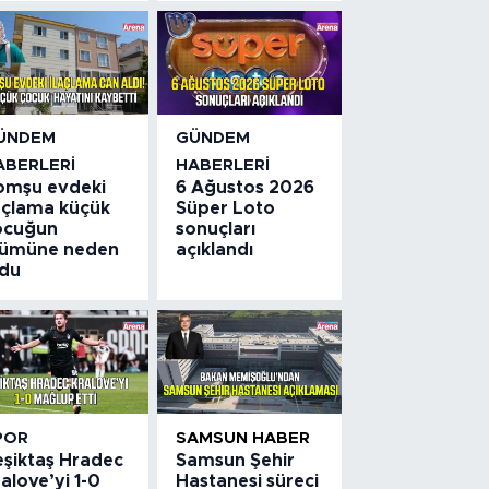
ÜNDEM
GÜNDEM
ABERLERI
HABERLERI
omşu evdeki
6 Ağustos 2026
laçlama küçük
Süper Loto
ocuğun
sonuçları
lümüne neden
açıklandı
ldu
POR
SAMSUN HABER
eşiktaş Hradec
Samsun Şehir
alove’yi 1-0
Hastanesi süreci