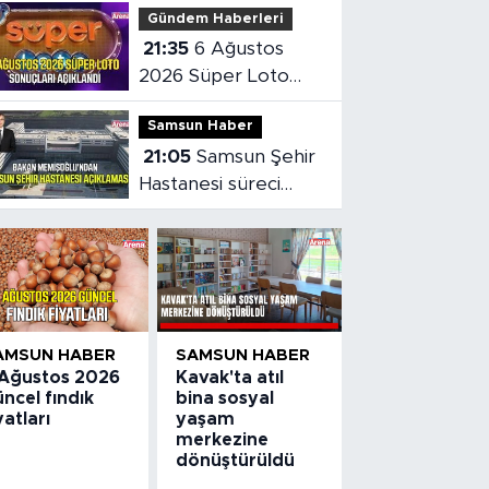
Gündem Haberleri
21:35
6 Ağustos
2026 Süper Loto
sonuçları açıklandı
Samsun Haber
21:05
Samsun Şehir
Hastanesi süreci
masaya yatırıldı
AMSUN HABER
SAMSUN HABER
 Ağustos 2026
Kavak'ta atıl
ncel fındık
bina sosyal
yatları
yaşam
merkezine
dönüştürüldü