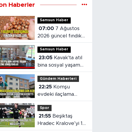
on Haberler
Samsun Haber
07:00
7 Ağustos
2026 güncel fındık
fiyatları
Samsun Haber
23:05
Kavak'ta atıl
bina sosyal yaşam
merkezine
Gündem Haberleri
dönüştürüldü
22:25
Komşu
evdeki ilaçlama
küçük çocuğun
Spor
ölümüne neden oldu
21:55
Beşiktaş
Hradec Kralove’yi 1-
0 mağlup etti