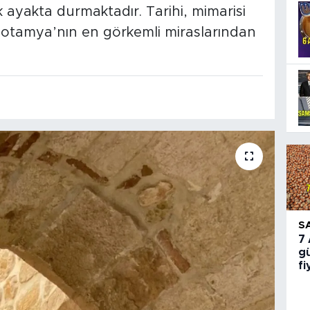
k ayakta durmaktadır. Tarihi, mimarisi
otamya’nın en görkemli miraslarından
S
7
gü
fi