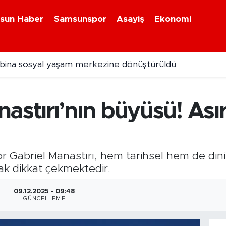
sun Haber
Samsunspor
Asayiş
Ekonomi
l bina sosyal yaşam merkezine dönüştürüldü
astırı’nın büyüsü! Ası
Mor Gabriel Manastırı, hem tarihsel hem de di
ak dikkat çekmektedir.
09.12.2025 - 09:48
GÜNCELLEME