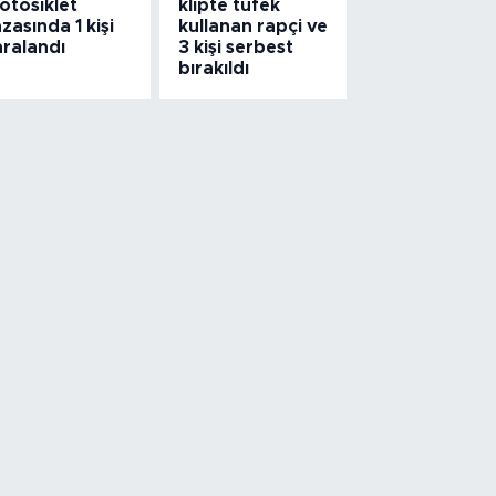
otosiklet
klipte tüfek
zasında 1 kişi
kullanan rapçi ve
aralandı
3 kişi serbest
bırakıldı