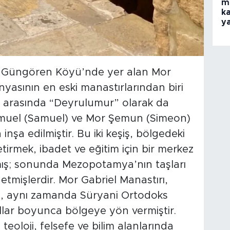
m
ka
y
lı Güngören Köyü’nde yer alan Mor
nyasının en eski manastırlarından biri
lk arasında “Deyrulumur” olarak da
 Şmuel (Samuel) ve Mor Şemun (Simeon)
 inşa edilmiştir. Bu iki keşiş, bölgedeki
etirmek, ibadet ve eğitim için bir merkez
mış; sonunda Mezopotamya’nın taşları
 etmişlerdir. Mor Gabriel Manastırı,
l, aynı zamanda Süryani Ortodoks
llar boyunca bölgeye yön vermiştir.
oloji, felsefe ve bilim alanlarında