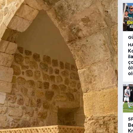
G
H
K
i
ç
ö
o
S
B
Kr