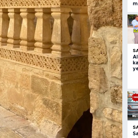
m
S
Al
k
ye
S
S