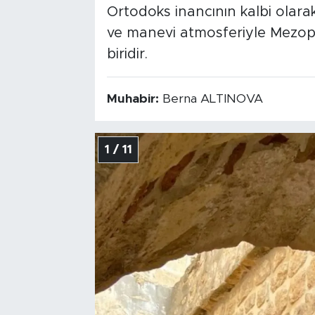
Ortodoks inancının kalbi olara
ve manevi atmosferiyle Mezop
biridir.
Muhabir:
Berna ALTINOVA
1 / 11