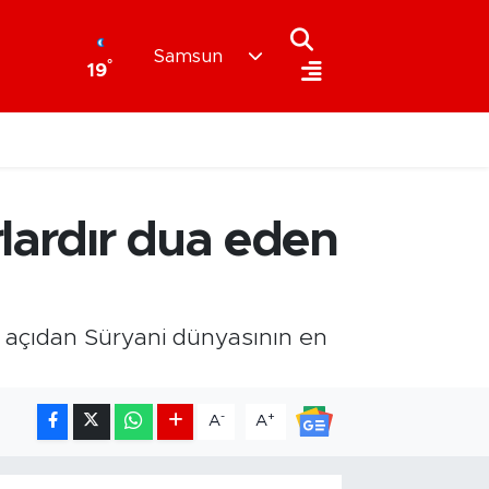
Samsun
°
19
rlardır dua eden
ni açıdan Süryani dünyasının en
-
+
A
A