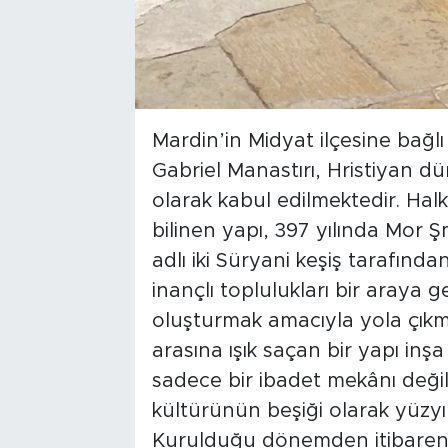
Mardin’in Midyat ilçesine bağ
Gabriel Manastırı, Hristiyan dü
olarak kabul edilmektedir. Ha
bilinen yapı, 397 yılında Mor
adlı iki Süryani keşiş tarafından
inançlı toplulukları bir araya g
oluşturmak amacıyla yola çık
arasına ışık saçan bir yapı inşa
sadece bir ibadet mekânı deği
kültürünün beşiği olarak yüzyı
Kurulduğu dönemden itibaren te