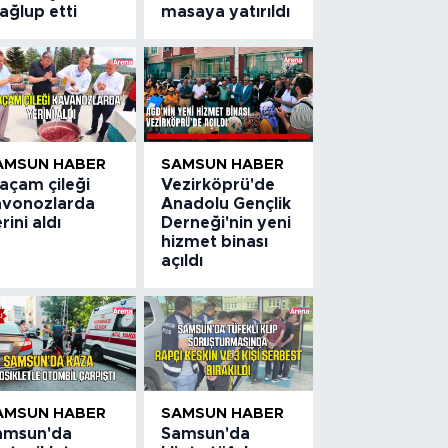
ağlup etti
masaya yatırıldı
AMSUN HABER
SAMSUN HABER
açam çileği
Vezirköprü'de
avonozlarda
Anadolu Gençlik
rini aldı
Derneği'nin yeni
hizmet binası
açıldı
AMSUN HABER
SAMSUN HABER
amsun'da
Samsun'da