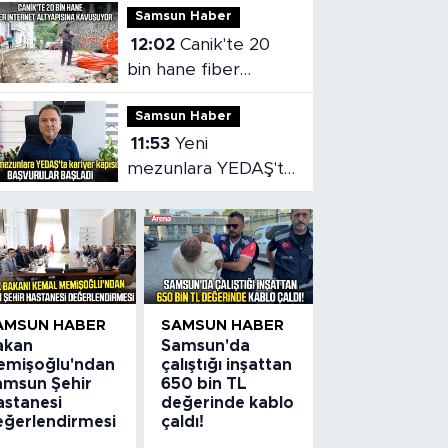
Samsun Haber
paniği
12:02
Canik'te 20
bin hane fiber
internet altyapısına
Samsun Haber
kavuşuyor
11:53
Yeni
mezunlara YEDAŞ'ta
kariyer kapısı!
Başvurular başladı
AMSUN HABER
SAMSUN HABER
akan
Samsun'da
emişoğlu'ndan
çalıştığı inşattan
amsun Şehir
650 bin TL
astanesi
değerinde kablo
eğerlendirmesi
çaldı!