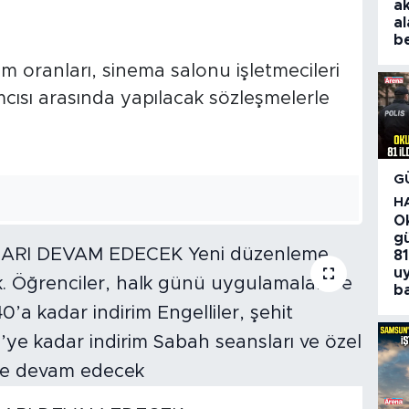
a
al
be
irim oranları, sinema salonu işletmecileri
ımcısı arasında yapılacak sözleşmelerle
G
H
O
gü
81
u
ba