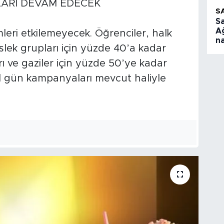
LARI DEVAM EDECEK
S
S
A
eri etkilemeyecek. Öğrenciler, halk
na
lek grupları için yüzde 40’a kadar
arı ve gaziler için yüzde 50’ye kadar
el gün kampanyaları mevcut haliyle