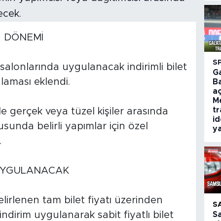
” DÖNEMİ
S
alonlarında uygulanacak indirimli bilet
G
ulaması eklendi.
B
aç
M
tr
e gerçek veya tüzel kişiler arasında
id
sunda belirli yapımlar için özel
ya
.
 UYGULANACAK
irlenen tam bilet fiyatı üzerinden
S
dirim uygulanarak sabit fiyatlı bilet
S