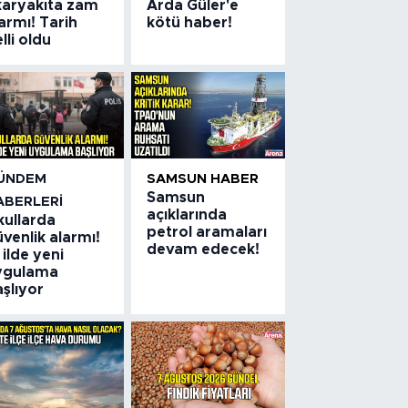
karyakıta zam
Arda Güler'e
armı! Tarih
kötü haber!
lli oldu
ÜNDEM
SAMSUN HABER
Samsun
ABERLERI
açıklarında
kullarda
petrol aramaları
venlik alarmı!
devam edecek!
 ilde yeni
ygulama
şlıyor