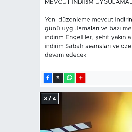
MEVCUT İNDİRİM UYGULAMA
Yeni düzenleme mevcut indiriml
günü uygulamaları ve bazı mes
indirim Engelliler, şehit yakınl
indirim Sabah seansları ve öz
devam edecek
3 / 4