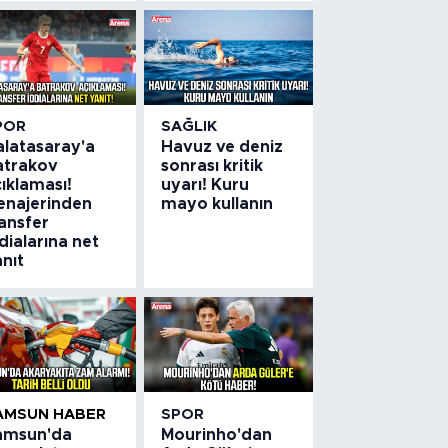
POR
SAĞLIK
alatasaray'a
Havuz ve deniz
atrakov
sonrası kritik
ıklaması!
uyarı! Kuru
enajerinden
mayo kullanın
ansfer
dialarına net
nıt
AMSUN HABER
SPOR
amsun'da
Mourinho'dan