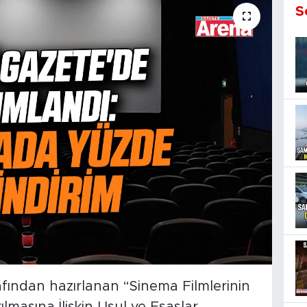
S
afından hazırlanan “Sinema Filmlerinin