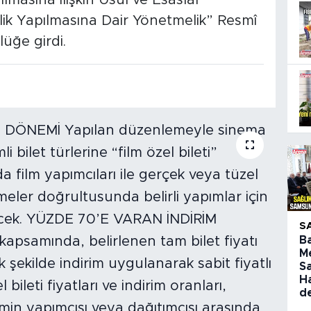
ılmasına İlişkin Usul ve Esaslar
lik Yapılmasına Dair Yönetmelik” Resmî
üğe girdi.
S
B
M
S
H
d