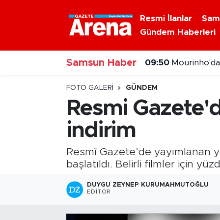
Resmi İlanlar
Sam
Gündem Haberleri
Nöbetçi Eczaneler
09:50
Mourinho'da
Samsun Haber
Hava Durumu
09:32
Okullarda gü
Samsun Namaz Vakitleri
FOTO GALERI
GÜNDEM
Resmi Gazete'd
Trafik Durumu
indirim
Süper Lig Puan Durumu ve Fikstür
Resmî Gazete’de yayımlanan yön
Tüm Manşetler
başlatıldı. Belirli filmler için yü
DUYGU ZEYNEP KURUMAHMUTOĞLU
Son Dakika Haberleri
EDITÖR
Haber Arşivi