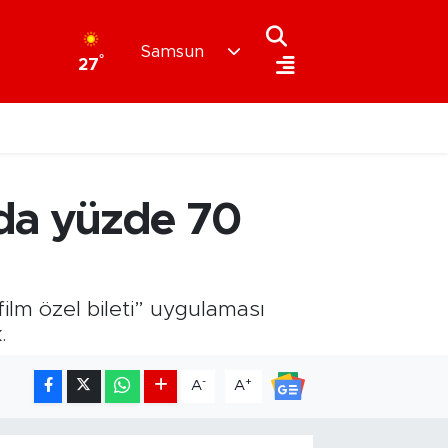
Samsun
°
27
da yüzde 70
lm özel bileti” uygulaması
.
-
+
A
A