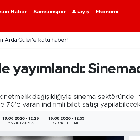
sun Haber
Samsunspor
Asayiş
Ekonomi
n Arda Güler'e kötü haber!
venlik alarmı! 81 ilde yeni uygulama başlıyor
e yayımlandı: Sinema
etmelik değişikliğiyle sinema sektöründe “fi
zde 70’e varan indirimli bilet satışı yapılabilecek
19.06.2026 - 12:29
19.06.2026 - 12:53
YAYINLANMA
GÜNCELLEME