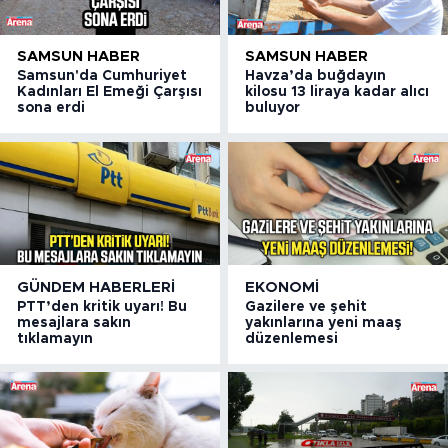
SAMSUN HABER
SAMSUN HABER
Samsun'da Cumhuriyet
Havza’da buğdayın
Kadınları El Emeği Çarşısı
kilosu 13 liraya kadar alıcı
sona erdi
buluyor
GÜNDEM HABERLERI
EKONOMI
PTT’den kritik uyarı! Bu
Gazilere ve şehit
mesajlara sakın
yakınlarına yeni maaş
tıklamayın
düzenlemesi