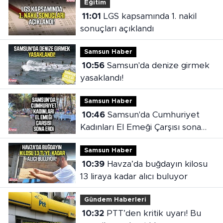
Eğitim
11:01
LGS kapsamında 1. nakil
sonuçları açıklandı
Samsun Haber
10:56
Samsun'da denize girmek
yasaklandı!
Samsun Haber
10:46
Samsun'da Cumhuriyet
Kadınları El Emeği Çarşısı sona
erdi
Samsun Haber
10:39
Havza’da buğdayın kilosu
13 liraya kadar alıcı buluyor
Gündem Haberleri
10:32
PTT’den kritik uyarı! Bu