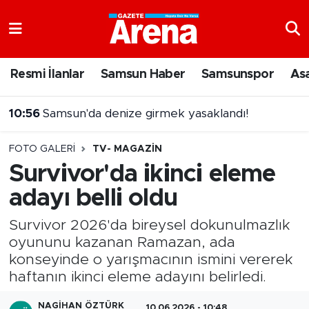
Nöbetçi Eczaneler
Resmi İlanlar
Samsun Haber
Samsunspor
As
Hava Durumu
10:56
Samsun'da denize girmek yasaklandı!
Samsun Namaz Vakitleri
FOTO GALERI
TV- MAGAZIN
Trafik Durumu
Survivor'da ikinci eleme
adayı belli oldu
Süper Lig Puan Durumu ve Fikstür
Survivor 2026'da bireysel dokunulmazlık
Tüm Manşetler
oyununu kazanan Ramazan, ada
konseyinde o yarışmacının ismini vererek
Son Dakika Haberleri
haftanın ikinci eleme adayını belirledi.
Haber Arşivi
NAGIHAN ÖZTÜRK
10.06.2026 - 10:48