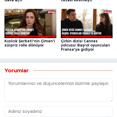
dava açtı
cezası kesinleşti
Kızılcık Şerbeti’nin Çimen’i
Çirkin dizisi Cannes
sürpriz rolle dönüyor
yolcusu! Başrol oyuncuları
Fransa’ya gidiyor
Yorumlar