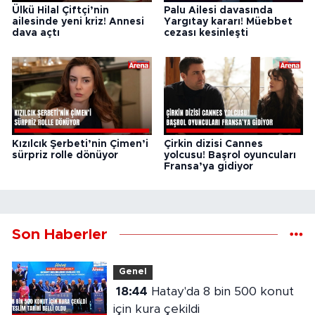
Ülkü Hilal Çiftçi’nin
Palu Ailesi davasında
ailesinde yeni kriz! Annesi
Yargıtay kararı! Müebbet
dava açtı
cezası kesinleşti
Kızılcık Şerbeti’nin Çimen’i
Çirkin dizisi Cannes
sürpriz rolle dönüyor
yolcusu! Başrol oyuncuları
Fransa’ya gidiyor
Son Haberler
Genel
18:44
Hatay'da 8 bin 500 konut
için kura çekildi