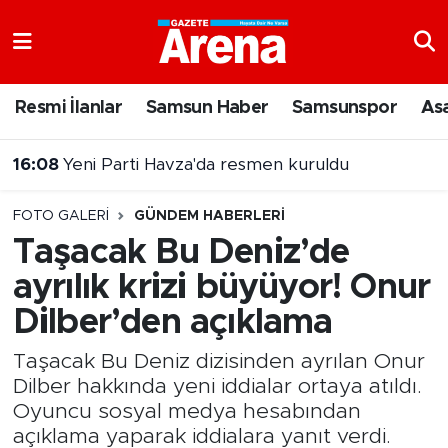
Nöbetçi Eczaneler
Resmi İlanlar
Samsun Haber
Samsunspor
As
Hava Durumu
16:08
Yeni Parti Havza'da resmen kuruldu
Samsun Namaz Vakitleri
FOTO GALERI
GÜNDEM HABERLERI
Trafik Durumu
Taşacak Bu Deniz’de
ayrılık krizi büyüyor! Onur
Süper Lig Puan Durumu ve Fikstür
Dilber’den açıklama
Tüm Manşetler
Taşacak Bu Deniz dizisinden ayrılan Onur
Son Dakika Haberleri
Dilber hakkında yeni iddialar ortaya atıldı.
Oyuncu sosyal medya hesabından
Haber Arşivi
açıklama yaparak iddialara yanıt verdi.