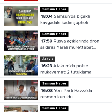
Samsun Haber
18:04
Samsun’da bıçaklı
kavgadaki kadın şüpheli
tutuklandı
Samsun Haber
17:59
Rusya açıklarında dron
saldırısı: Yaralı mürettebat
Samsun'a getirildi
Asayiş
16:23
Atakum'da polise
mukavemet: 2 tutuklama
Samsun Haber
16:08
Yeni Parti Havza'da
resmen kuruldu
Samsun Haber