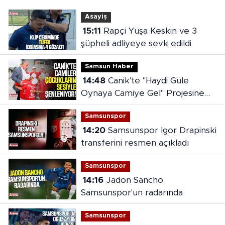
Asayiş
15:11
Rapçi Yüşa Keskin ve 3
şüpheli adliyeye sevk edildi
Samsun Haber
14:48
Canik'te "Haydi Güle
Oynaya Camiye Gel" Projesine
yoğun ilgi
Samsunspor
14:20
Samsunspor Igor Drapinski
transferini resmen açıkladı
Samsunspor
14:16
Jadon Sancho
Samsunspor'un radarında
Samsunspor