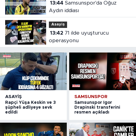
13:44
Samsunspor'da Oğuz
Aydın iddiası
Asayiş
13:42
71 ilde uyuşturucu
operasyonu
ASAYIŞ
SAMSUNSPOR
Rapçi Yüşa Keskin ve 3
Samsunspor Igor
şüpheli adliyeye sevk
Drapinski transferini
edildi
resmen açıkladı