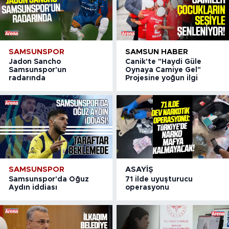
SAMSUNSPOR
SAMSUN HABER
Jadon Sancho
Canik'te "Haydi Güle
Samsunspor'un
Oynaya Camiye Gel"
radarında
Projesine yoğun ilgi
SAMSUNSPOR
ASAYIŞ
Samsunspor'da Oğuz
71 ilde uyuşturucu
Aydın iddiası
operasyonu