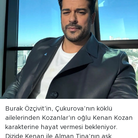
Burak Özçivit’in, Çukurova’nın köklü
ailelerinden Kozanlar’ın oğlu Kenan Kozan
karakterine hayat vermesi bekleniyor.
Dizide Kenan ile Alman Tina’nın aşk