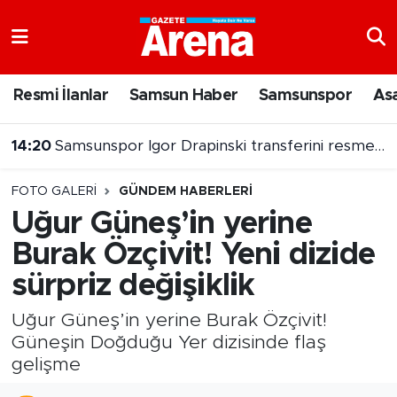
Nöbetçi Eczaneler
Resmi İlanlar
Samsun Haber
Samsunspor
As
Hava Durumu
14:16
Jadon Sancho Samsunspor'un radarında
Samsun Namaz Vakitleri
FOTO GALERI
GÜNDEM HABERLERI
Trafik Durumu
Uğur Güneş’in yerine
Burak Özçivit! Yeni dizide
Süper Lig Puan Durumu ve Fikstür
sürpriz değişiklik
Tüm Manşetler
Uğur Güneş’in yerine Burak Özçivit!
Son Dakika Haberleri
Güneşin Doğduğu Yer dizisinde flaş
gelişme
Haber Arşivi