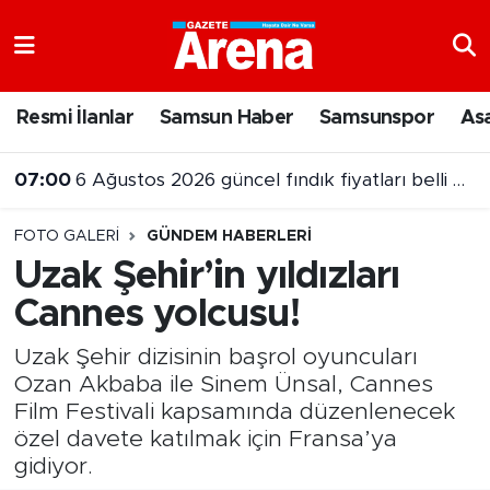
Nöbetçi Eczaneler
Resmi İlanlar
Samsun Haber
Samsunspor
As
Hava Durumu
07:00
6 Ağustos 2026 güncel fındık fiyatları belli oldu
Samsun Namaz Vakitleri
FOTO GALERI
GÜNDEM HABERLERI
Trafik Durumu
Uzak Şehir’in yıldızları
Cannes yolcusu!
Süper Lig Puan Durumu ve Fikstür
Uzak Şehir dizisinin başrol oyuncuları
Tüm Manşetler
Ozan Akbaba ile Sinem Ünsal, Cannes
Film Festivali kapsamında düzenlenecek
Son Dakika Haberleri
özel davete katılmak için Fransa’ya
gidiyor.
Haber Arşivi