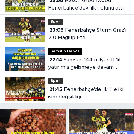
23:56
Mason Greenwood
Fenerbahçe'deki ilk golünü attı
Spor
23:05
Fenerbahçe Sturm Graz'ı
2-0 Mağlup Etti
Samsun Haber
22:14
Samsun 144 milyar TL'lik
yatırımla gelişmeye devam
ediyor
Spor
21:45
Fenerbahçe'de ilk 11'e iki
isim değişikliği