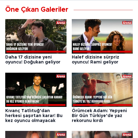
Öne Çıkan Galeriler
Daha 17 dizisine yeni
Halef dizisine sürpriz
oyuncu! Doğukan geliyor
oyuncu! Rami geliyor
Kıvanç Tatlıtuğ’dan
Örümcek Adam: Yepyeni
herkesi şaşırtan karar! Bu
Bir Gün Türkiye’de yaz
kez oyuncu olmayacak
rekorunu kırdı