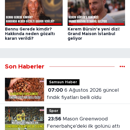
Bennu Gerede kimdir?
Kerem Bürsin’e yeni dizi!
Hakkında neden gözaltı
Grand Maison İstanbul
kararı verildi?
geliyor
Son Haberler
Samsun Haber
07:00
6 Ağustos 2026 güncel
fındık fiyatları belli oldu
Spor
23:56
Mason Greenwood
Fenerbahçe'deki ilk golünü attı