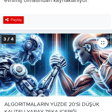
evrilmiş olmasından kaynaklanıyor."
Paylaş
3 / 4
ALGORİTMALARIN YÜZDE 20'Sİ DÜŞÜK
KALİTELİ YAPAY ZEKA İÇERİĞİ