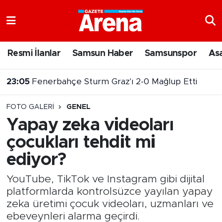
Nöbetçi Eczaneler
Resmi İlanlar
Samsun Haber
Samsunspor
As
Hava Durumu
23:05
Fenerbahçe Sturm Graz'ı 2-0 Mağlup Etti
Samsun Namaz Vakitleri
22:14
Samsun 144 milyar TL'lik yatırımla gelişmeye devam ediyor
FOTO GALERI
GENEL
Trafik Durumu
Yapay zeka videoları
çocukları tehdit mi
Süper Lig Puan Durumu ve Fikstür
ediyor?
Tüm Manşetler
YouTube, TikTok ve Instagram gibi dijital
Son Dakika Haberleri
platformlarda kontrolsüzce yayılan yapay
zeka üretimi çocuk videoları, uzmanları ve
Haber Arşivi
ebeveynleri alarma geçirdi.