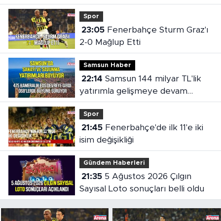
Spor
23:05
Fenerbahçe Sturm Graz'ı
2-0 Mağlup Etti
Samsun Haber
22:14
Samsun 144 milyar TL'lik
yatırımla gelişmeye devam
ediyor
Spor
21:45
Fenerbahçe'de ilk 11'e iki
isim değişikliği
Gündem Haberleri
21:35
5 Ağustos 2026 Çılgın
Sayısal Loto sonuçları belli oldu