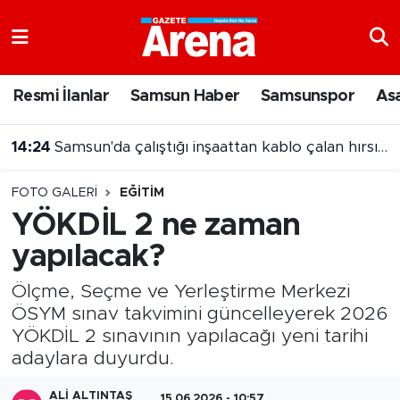
Nöbetçi Eczaneler
Resmi İlanlar
Samsun Haber
Samsunspor
As
Hava Durumu
14:24
Samsun'da çalıştığı inşaattan kablo çalan hırsız tutuklandı
Samsun Namaz Vakitleri
FOTO GALERI
EĞITIM
Trafik Durumu
YÖKDİL 2 ne zaman
yapılacak?
Süper Lig Puan Durumu ve Fikstür
Ölçme, Seçme ve Yerleştirme Merkezi
Tüm Manşetler
ÖSYM sınav takvimini güncelleyerek 2026
YÖKDİL 2 sınavının yapılacağı yeni tarihi
Son Dakika Haberleri
adaylara duyurdu.
Haber Arşivi
ALI ALTINTAŞ
15.06.2026 - 10:57