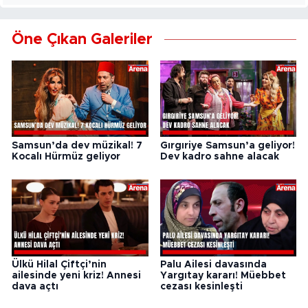
Öne Çıkan Galeriler
Samsun’da dev müzikal! 7
Gırgıriye Samsun’a geliyor!
Kocalı Hürmüz geliyor
Dev kadro sahne alacak
Ülkü Hilal Çiftçi’nin
Palu Ailesi davasında
ailesinde yeni kriz! Annesi
Yargıtay kararı! Müebbet
dava açtı
cezası kesinleşti