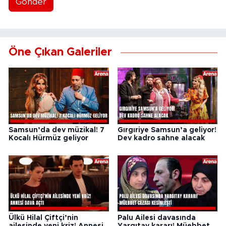
Gönder
Öne Çıkan Galeriler
Samsun’da dev müzikal! 7
Gırgıriye Samsun’a geliyor!
Kocalı Hürmüz geliyor
Dev kadro sahne alacak
Ülkü Hilal Çiftçi’nin
Palu Ailesi davasında
ailesinde yeni kriz! Annesi
Yargıtay kararı! Müebbet