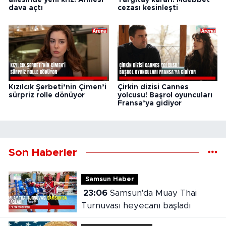
dava açtı
cezası kesinleşti
Kızılcık Şerbeti’nin Çimen’i
Çirkin dizisi Cannes
sürpriz rolle dönüyor
yolcusu! Başrol oyuncuları
Fransa’ya gidiyor
Son Haberler
Samsun Haber
23:06
Samsun'da Muay Thai
Turnuvası heyecanı başladı