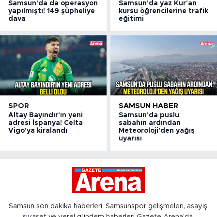
Samsun'da da operasyon
Samsun'da yaz Kur'an
yapılmıştı! 149 şüpheliye
kursu öğrencilerine trafik
dava
eğitimi
SPOR
SAMSUN HABER
Altay Bayındır'ın yeni
Samsun'da puslu
adresi İspanya! Celta
sabahın ardından
Vigo'ya kiralandı
Meteoroloji'den yağış
uyarısı
Samsun son dakika haberleri, Samsunspor gelişmeleri, asayiş,
siyaset ve yerel gündem haberleri Gazete Arena’da.