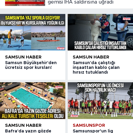
gemisi İHA saldırısına uğradı
SAMSUN HABER
SAMSUN HABER
Samsun Büyükşehir'den
Samsun'da çalıştığı
ücretsiz spor kursları!
inşaattan kablo çalan
hırsız tutuklandı
SAMSUN HABER
SAMSUNSPOR
Bafra'da yazın gözde
Samsunspor’un lig