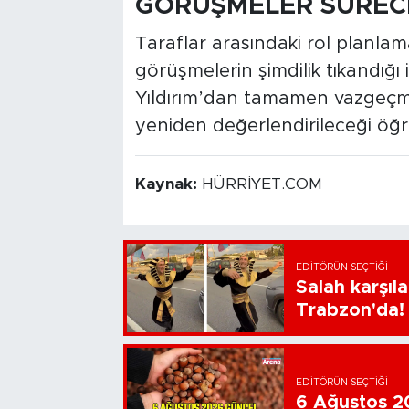
GÖRÜŞMELER SÜREC
Taraflar arasındaki rol planlam
görüşmelerin şimdilik tıkandığı
Yıldırım’dan tamamen vazgeçm
yeniden değerlendirileceği öğre
Kaynak:
HÜRRİYET.COM
EDITÖRÜN SEÇTIĞI
Salah karşıl
Trabzon'da!
EDITÖRÜN SEÇTIĞI
6 Ağustos 202