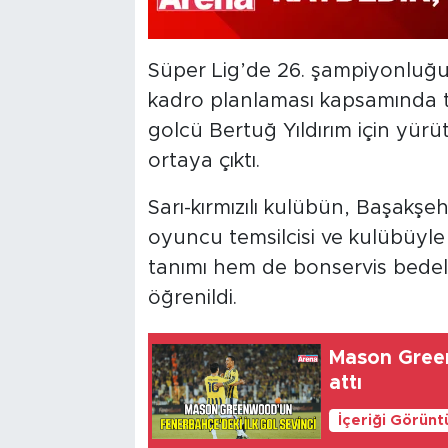
Süper Lig’de 26. şampiyonluğu
kadro planlaması kapsamında tr
golcü Bertuğ Yıldırım için yür
ortaya çıktı.
Sarı-kırmızılı kulübün, Başakşeh
oyuncu temsilcisi ve kulübüy
tanımı hem de bonservis bede
öğrenildi.
Mason Green
attı
İçeriği Görünt