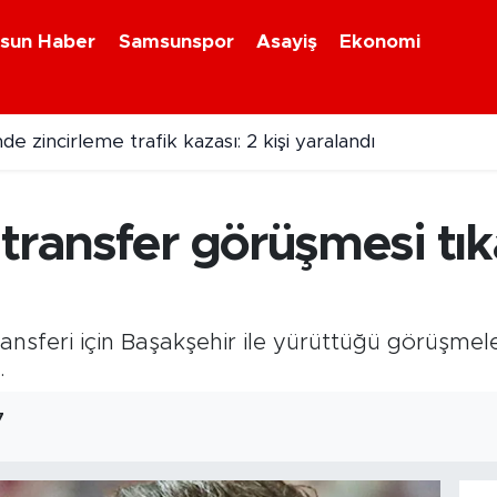
sun Haber
Samsunspor
Asayiş
Ekonomi
de zincirleme trafik kazası: 2 kişi yaralandı
gerilim: Türk yük gemisi dron saldırısına uğradı
transfer görüşmesi tıka
ransferi için Başakşehir ile yürüttüğü görüşme
.
7