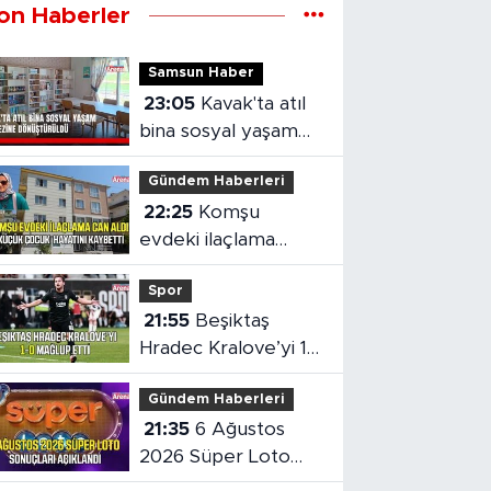
on Haberler
Samsun Haber
23:05
Kavak'ta atıl
bina sosyal yaşam
merkezine
Gündem Haberleri
dönüştürüldü
22:25
Komşu
evdeki ilaçlama
küçük çocuğun
Spor
ölümüne neden oldu
21:55
Beşiktaş
Hradec Kralove’yi 1-
0 mağlup etti
Gündem Haberleri
21:35
6 Ağustos
2026 Süper Loto
sonuçları açıklandı