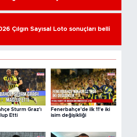
26 Çılgın Sayısal Loto sonuçları belli
hçe Sturm Graz'ı
Fenerbahçe'de ilk 11'e iki
lup Etti
isim değişikliği