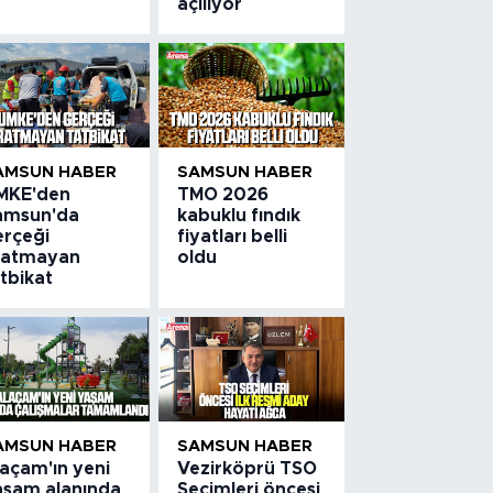
açılıyor
AMSUN HABER
SAMSUN HABER
MKE'den
TMO 2026
amsun'da
kabuklu fındık
erçeği
fiyatları belli
ratmayan
oldu
tbikat
AMSUN HABER
SAMSUN HABER
laçam'ın yeni
Vezirköprü TSO
aşam alanında
Seçimleri öncesi