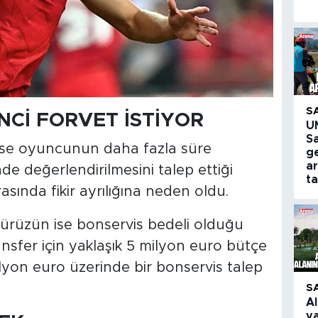
S
NCİ FORVET İSTİYOR
U
S
n ise oyuncunun daha fazla süre
g
a
nde değerlendirilmesini talep ettiği
ta
rasında fikir ayrılığına neden oldu.
pürüzün ise bonservis bedeli olduğu
ansfer için yaklaşık 5 milyon euro bütçe
milyon euro üzerinde bir bonservis talep
S
A
y