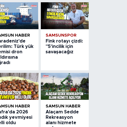
AMSUN HABER
SAMSUNSPOR
aradeniz'de
Fink rotayı çizdi:
rilim: Türk yük
"5'incilik için
emisi dron
savaşacağız
ldırısına
ğradı
AMSUN HABER
SAMSUN HABER
afra'da 2026
Alaçam Sedde
ndık yevmiyesi
Rekreasyon
lli oldu
alanı hizmete