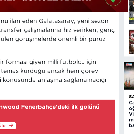
nu ilan eden Galatasaray, yeni sezon
ansfer çalışmalarına hız verirken, genç
ütülen görüşmelerde önemli bir pürüz
ir forması giyen milli futbolcu için
le temas kurduğu ancak hem görev
li konusunda anlaşma sağlanamadığı
S
C
wood Fenerbahçe'deki ilk golünü
ö
V
m
ba
üle