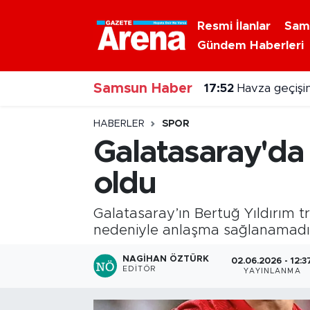
Resmi İlanlar
Sam
Gündem Haberleri
Nöbetçi Eczaneler
17:52
Havza geçişin
Samsun Haber
Hava Durumu
17:35
Karadeniz'de 
Samsun Namaz Vakitleri
HABERLER
SPOR
Galatasaray'da 
Trafik Durumu
oldu
Süper Lig Puan Durumu ve Fikstür
Galatasaray’ın Bertuğ Yıldırım t
Tüm Manşetler
nedeniyle anlaşma sağlanamadı
NAGIHAN ÖZTÜRK
02.06.2026 - 12:3
Son Dakika Haberleri
EDITÖR
YAYINLANMA
Haber Arşivi