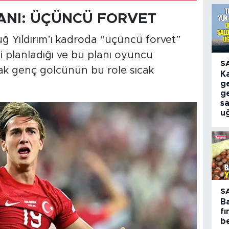
ANI: ÜÇÜNCÜ FORVET
ğ Yıldırım’ı kadroda “üçüncü forvet”
planladığı ve bu planı oyuncu
S
ncak genç golcünün bu role sıcak
K
ge
g
sa
u
S
B
fı
be