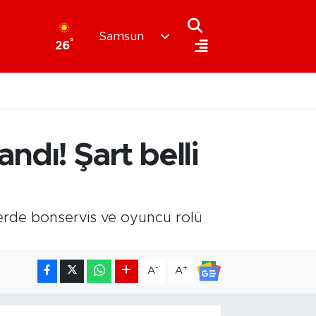
Samsun
°
26
ndı! Şart belli
lerde bonservis ve oyuncu rolü
-
+
A
A