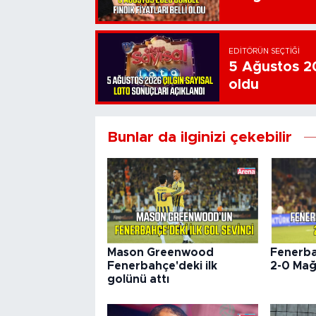
EDITÖRÜN SEÇTIĞI
5 Ağustos 20
oldu
Bunlar da ilginizi çekebilir
Mason Greenwood
Fenerba
Fenerbahçe'deki ilk
2-0 Mağ
golünü attı