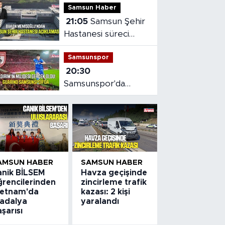
Samsun Haber
21:05
Samsun Şehir
Hastanesi süreci
masaya yatırıldı
Samsunspor
20:30
Samsunspor'da
Gabriele dönemi
başladı
AMSUN HABER
SAMSUN HABER
anik BİLSEM
Havza geçişinde
ğrencilerinden
zincirleme trafik
ietnam'da
kazası: 2 kişi
adalya
yaralandı
şarısı