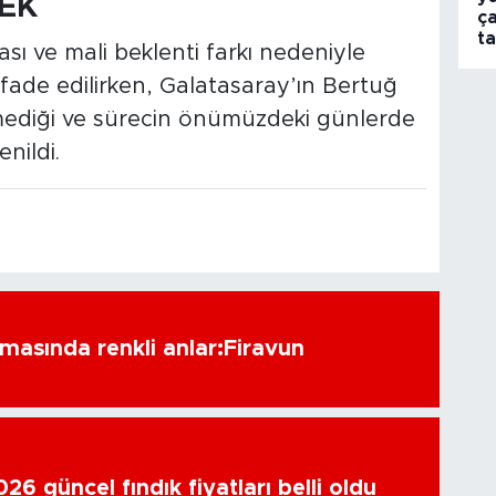
EK
ça
t
ası ve mali beklenti farkı nedeniyle
 ifade edilirken, Galatasaray’ın Bertuğ
ediği ve sürecin önümüzdeki günlerde
nildi.
amasında renkli anlar:Firavun
6 güncel fındık fiyatları belli oldu