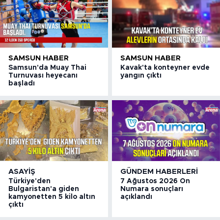
SAMSUN HABER
SAMSUN HABER
Samsun'da Muay Thai
Kavak'ta konteyner evde
Turnuvası heyecanı
yangın çıktı
başladı
ASAYIŞ
GÜNDEM HABERLERI
Türkiye'den
7 Ağustos 2026 On
Bulgaristan'a giden
Numara sonuçları
kamyonetten 5 kilo altın
açıklandı
çıktı