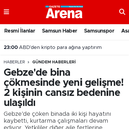
Nöbetçi Eczaneler
Resmi İlanlar
Samsun Haber
Samsunspor
As
Hava Durumu
23:00
ABD'den kripto para ağına yaptırım
Samsun Namaz Vakitleri
HABERLER
GÜNDEM HABERLERI
Trafik Durumu
Gebze'de bina
çökmesinde yeni gelişme!
Süper Lig Puan Durumu ve Fikstür
2 kişinin cansız bedenine
Tüm Manşetler
ulaşıldı
Son Dakika Haberleri
Gebze’de çöken binada iki kişi hayatını
kaybetti, kurtarma çalışmaları devam
Haber Arşivi
ediyor. Yetkililer diğer aile fertlerine