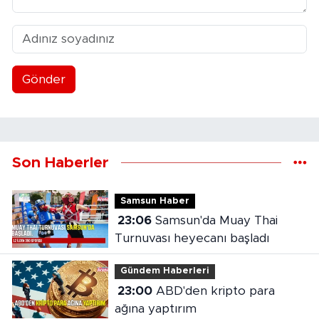
Gönder
Son Haberler
Samsun Haber
23:06
Samsun'da Muay Thai
Turnuvası heyecanı başladı
Gündem Haberleri
23:00
ABD'den kripto para
ağına yaptırım