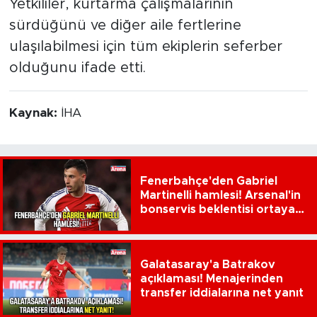
Yetkililer, kurtarma çalışmalarının
sürdüğünü ve diğer aile fertlerine
ulaşılabilmesi için tüm ekiplerin seferber
olduğunu ifade etti.
Kaynak:
İHA
Fenerbahçe'den Gabriel
Martinelli hamlesi! Arsenal'in
bonservis beklentisi ortaya
çıktı
Galatasaray'a Batrakov
açıklaması! Menajerinden
transfer iddialarına net yanıt