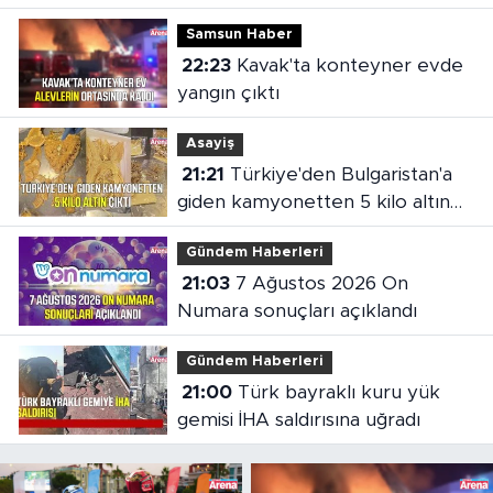
Samsun Haber
22:23
Kavak'ta konteyner evde
yangın çıktı
Asayiş
21:21
Türkiye'den Bulgaristan'a
giden kamyonetten 5 kilo altın
çıktı
Gündem Haberleri
21:03
7 Ağustos 2026 On
Numara sonuçları açıklandı
Gündem Haberleri
21:00
Türk bayraklı kuru yük
gemisi İHA saldırısına uğradı