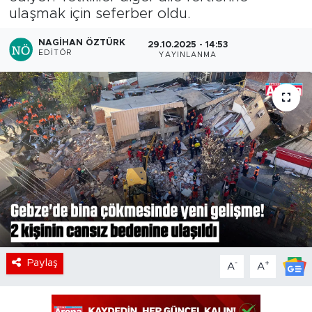
ulaşmak için seferber oldu.
NAGIHAN ÖZTÜRK
29.10.2025 - 14:53
EDITÖR
YAYINLANMA
Paylaş
-
+
A
A