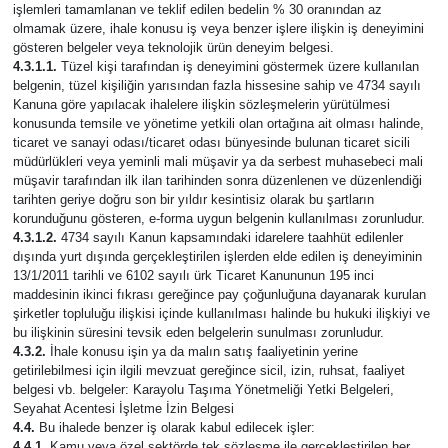
işlemleri tamamlanan ve teklif edilen bedelin % 30 oranından az
olmamak üzere, ihale konusu iş veya benzer işlere ilişkin iş deneyimini
gösteren belgeler veya teknolojik ürün deneyim belgesi.
4.3.1.1.
Tüzel kişi tarafından iş deneyimini göstermek üzere kullanılan
belgenin, tüzel kişiliğin yarısından fazla hissesine sahip ve 4734 sayılı
Kanuna göre yapılacak ihalelere ilişkin sözleşmelerin yürütülmesi
konusunda temsile ve yönetime yetkili olan ortağına ait olması halinde,
ticaret ve sanayi odası/ticaret odası bünyesinde bulunan ticaret sicili
müdürlükleri veya yeminli mali müşavir ya da serbest muhasebeci mali
müşavir tarafından ilk ilan tarihinden sonra düzenlenen ve düzenlendiği
tarihten geriye doğru son bir yıldır kesintisiz olarak bu şartların
korunduğunu gösteren, e-forma uygun belgenin kullanılması zorunludur.
4.3.1.2.
4734 sayılı Kanun kapsamındaki idarelere taahhüt edilenler
dışında yurt dışında gerçekleştirilen işlerden elde edilen iş deneyiminin
13/1/2011 tarihli ve 6102 sayılı ürk Ticaret Kanununun 195 inci
maddesinin ikinci fıkrası gereğince pay çoğunluğuna dayanarak kurulan
şirketler topluluğu ilişkisi içinde kullanılması halinde bu hukuki ilişkiyi ve
bu ilişkinin süresini tevsik eden belgelerin sunulması zorunludur.
4.3.2.
İhale konusu işin ya da malın satış faaliyetinin yerine
getirilebilmesi için ilgili mevzuat gereğince sicil, izin, ruhsat, faaliyet
belgesi vb. belgeler: Karayolu Taşıma Yönetmeliği Yetki Belgeleri,
Seyahat Acentesi İşletme İzin Belgesi
4.4.
Bu ihalede benzer iş olarak kabul edilecek işler:
4.4.1.
Kamu veya özel sektörde tek sözleşme ile gerçekleştirilen her