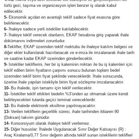
türlü gezi, taşıma ve organizasyon işleri benzer iş olarak kabul
edilecektir.
5-
Ekonomik açıdan en avantajlı teklif sadece fiyat esasına göre
belirlenecektir.
6-
İhaleye sadece yerli istekliler katılabilecektir.
7-
İhaleye teklif verecek olanların, EKAP hesabına giriş yaparak ihale
dokümanını indirmeleri zorunludur.
8-
Teklifler, EKAP üzerinden teklif mektubu ile ihaleye katılım belgesi ve
diğer ekler kullanılarak hazırlanacak ve e-imza ile imzalanarak ihale tarih
ve saatine kadar EKAP üzerinden gönderilecektir.
9-
İstekliler tekliflerini, her bir iş kaleminin miktarı ile bu iş kalemleri için
teklif edilen birim fiyatların çarpımı sonucu bulunan toplam bedel
üzerinden teklif birim fiyat şeklinde vereceklerdir. İhale sonucunda,
üzerine ihale yapılan istekliyle birim fiyat sözleşme imzalanacaktır.
10-
Bu ihalede, işin tamamı için teklif verilecektir.
11-
İstekliler teklif ettikleri bedelin %3’ünden az olmamak üzere kendi
belirleyecekleri tutarda geçici teminat vereceklerdir.
12-
Bu ihalede elektronik eksiltme yapılmayacaktır.
13-
Verilen tekliflerin geçerlilik süresi, ihale tarihinden itibaren 90
(Doksan) takvim günüdür.
14-
Konsorsiyum olarak ihaleye teklif verilemez.
15-
Diğer hususlar: İhalede Uygulanacak Sınır Değer Katsayısı (R) :
Araç Kiralama/0,77 Sınır değerin altında teklif sunan isteklilerin teklifleri