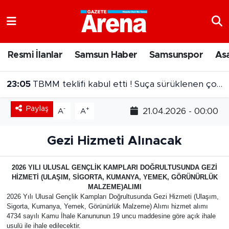
Nöbetçi Eczaneler
Resmi İlanlar
Samsun Haber
Samsunspor
As
Hava Durumu
23:05
TBMM teklifi kabul etti ! Suça sürüklenen çocuk ibaresi değişti
Samsun Namaz Vakitleri
Paylaş
-
+
21.04.2026 - 00:00
A
A
Trafik Durumu
Gezi Hizmeti Alınacak
Süper Lig Puan Durumu ve Fikstür
2026 YILI ULUSAL GENÇLİK KAMPLARI DOĞRULTUSUNDA GEZİ
Tüm Manşetler
HİZMETİ (ULAŞIM, SİGORTA, KUMANYA, YEMEK, GÖRÜNÜRLÜK
MALZEME)ALIMI
Son Dakika Haberleri
2026 Yılı Ulusal Gençlik Kampları Doğrultusunda Gezi Hizmeti (Ulaşım,
Sigorta, Kumanya, Yemek, Görünürlük Malzeme) Alımı hizmet alımı
4734 sayılı Kamu İhale Kanununun 19 uncu maddesine göre açık ihale
Haber Arşivi
usulü ile ihale edilecektir.