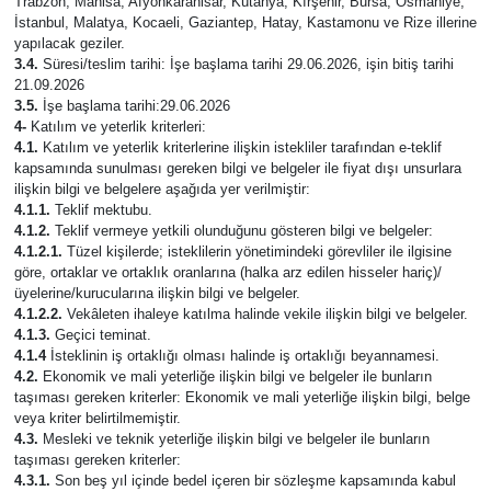
Trabzon, Manisa, Afyonkarahisar, Kütahya, Kırşehir, Bursa, Osmaniye,
İstanbul, Malatya, Kocaeli, Gaziantep, Hatay, Kastamonu ve Rize illerine
yapılacak geziler.
3.4.
Süresi/teslim tarihi: İşe başlama tarihi 29.06.2026, işin bitiş tarihi
21.09.2026
3.5.
İşe başlama tarihi:29.06.2026
4-
Katılım ve yeterlik kriterleri:
4.1.
Katılım ve yeterlik kriterlerine ilişkin istekliler tarafından e-teklif
kapsamında sunulması gereken bilgi ve belgeler ile fiyat dışı unsurlara
ilişkin bilgi ve belgelere aşağıda yer verilmiştir:
4.1.1.
Teklif mektubu.
4.1.2.
Teklif vermeye yetkili olunduğunu gösteren bilgi ve belgeler:
4.1.2.1.
Tüzel kişilerde; isteklilerin yönetimindeki görevliler ile ilgisine
göre, ortaklar ve ortaklık oranlarına (halka arz edilen hisseler hariç)/
üyelerine/kurucularına ilişkin bilgi ve belgeler.
4.1.2.2.
Vekâleten ihaleye katılma halinde vekile ilişkin bilgi ve belgeler.
4.1.3.
Geçici teminat.
4.1.4
İsteklinin iş ortaklığı olması halinde iş ortaklığı beyannamesi.
4.2.
Ekonomik ve mali yeterliğe ilişkin bilgi ve belgeler ile bunların
taşıması gereken kriterler: Ekonomik ve mali yeterliğe ilişkin bilgi, belge
veya kriter belirtilmemiştir.
4.3.
Mesleki ve teknik yeterliğe ilişkin bilgi ve belgeler ile bunların
taşıması gereken kriterler:
4.3.1.
Son beş yıl içinde bedel içeren bir sözleşme kapsamında kabul