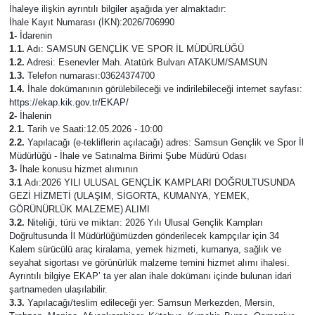
İhaleye ilişkin ayrıntılı bilgiler aşağıda yer almaktadır:
İhale Kayıt Numarası (İKN):2026/706990
1-
İdarenin
1.1.
Adı: SAMSUN GENÇLİK VE SPOR İL MÜDÜRLÜĞÜ
1.2.
Adresi: Esenevler Mah. Atatürk Bulvarı ATAKUM/SAMSUN
1.3.
Telefon numarası:03624374700
1.4.
İhale dokümanının görülebileceği ve indirilebileceği internet sayfası:
https://ekap.kik.gov.tr/EKAP/
2-
İhalenin
2.1.
Tarih ve Saati:12.05.2026 - 10:00
2.2.
Yapılacağı (e-tekliflerin açılacağı) adres: Samsun Gençlik ve Spor İl
Müdürlüğü - İhale ve Satınalma Birimi Şube Müdürü Odası
3-
İhale konusu hizmet alımının
3.1
Adı:2026 YILI ULUSAL GENÇLİK KAMPLARI DOĞRULTUSUNDA
GEZİ HİZMETİ (ULAŞIM, SİGORTA, KUMANYA, YEMEK,
GÖRÜNÜRLÜK MALZEME) ALIMI
3.2.
Niteliği, türü ve miktarı: 2026 Yılı Ulusal Gençlik Kampları
Doğrultusunda İl Müdürlüğümüzden gönderilecek kampçılar için 34
Kalem sürücülü araç kiralama, yemek hizmeti, kumanya, sağlık ve
seyahat sigortası ve görünürlük malzeme temini hizmet alımı ihalesi.
Ayrıntılı bilgiye EKAP’ ta yer alan ihale dokümanı içinde bulunan idari
şartnameden ulaşılabilir.
3.3.
Yapılacağı/teslim edileceği yer: Samsun Merkezden, Mersin,