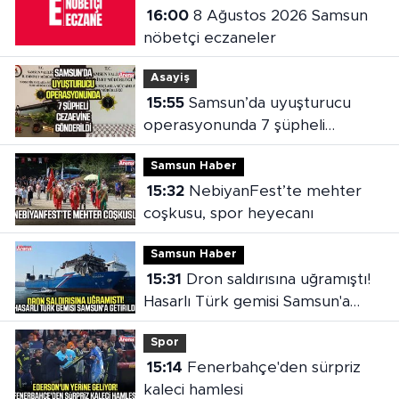
16:00
8 Ağustos 2026 Samsun
nöbetçi eczaneler
Asayiş
15:55
Samsun’da uyuşturucu
operasyonunda 7 şüpheli
cezaevine gönderildi
Samsun Haber
15:32
NebiyanFest’te mehter
coşkusu, spor heyecanı
Samsun Haber
15:31
Dron saldırısına uğramıştı!
Hasarlı Türk gemisi Samsun'a
getirildi
Spor
15:14
Fenerbahçe'den sürpriz
kaleci hamlesi