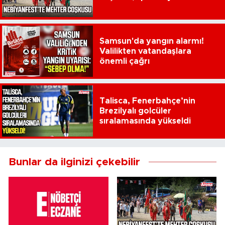
Samsun'da yangın alarmı!
Valilikten vatandaşlara
önemli çağrı
Talisca, Fenerbahçe’nin
Brezilyalı golcüler
sıralamasında yükseldi
Bunlar da ilginizi çekebilir