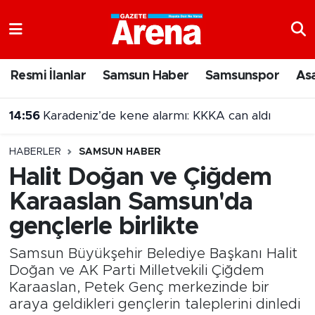
Nöbetçi Eczaneler
Resmi İlanlar
Samsun Haber
Samsunspor
As
Hava Durumu
14:56
Karadeniz’de kene alarmı: KKKA can aldı
Samsun Namaz Vakitleri
14:47
Samsun'da 17 ilçede sinema geceleri!
HABERLER
SAMSUN HABER
Trafik Durumu
Halit Doğan ve Çiğdem
Karaaslan Samsun'da
Süper Lig Puan Durumu ve Fikstür
gençlerle birlikte
Tüm Manşetler
Samsun Büyükşehir Belediye Başkanı Halit
Son Dakika Haberleri
Doğan ve AK Parti Milletvekili Çiğdem
Karaaslan, Petek Genç merkezinde bir
araya geldikleri gençlerin taleplerini dinledi
Haber Arşivi