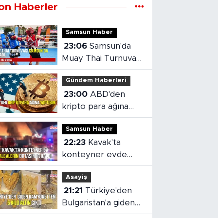
on Haberler
Samsun Haber
23:06
Samsun'da
Muay Thai Turnuvası
heyecanı başladı
Gündem Haberleri
23:00
ABD'den
kripto para ağına
yaptırım
Samsun Haber
22:23
Kavak'ta
konteyner evde
yangın çıktı
Asayiş
21:21
Türkiye'den
Bulgaristan'a giden
kamyonetten 5 kilo