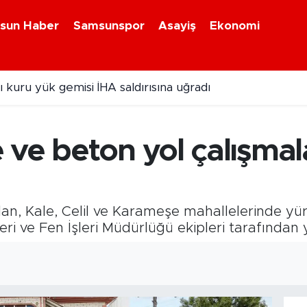
sun Haber
Samsunspor
Asayiş
Ekonomi
ebiyan Fest Başladı
ve beton yol çalışmal
an, Kale, Celil ve Karameşe mahallelerinde yü
eri ve Fen İşleri Müdürlüğü ekipleri tarafından 