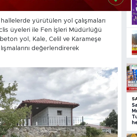
allelerde yürütülen yol çalışmaları
lis üyeleri ile Fen İşleri Müdürlüğü
 beton yol, Kale, Celil ve Karameşe
lışmalarını değerlendirerek
S
S
M
T
h