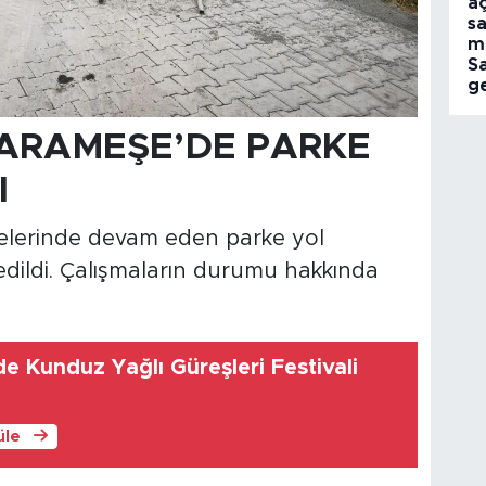
aç
sa
m
S
ge
 KARAMEŞE’DE PARKE
I
lelerinde devam eden parke yol
edildi. Çalışmaların durumu hakkında
e Kunduz Yağlı Güreşleri Festivali
üle