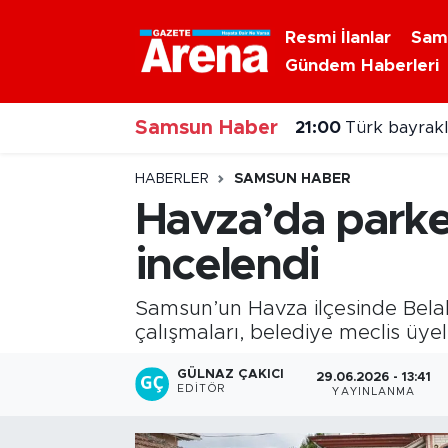
Resmi İlanlar
Sam
Gündem Haberleri
Nöbetçi Eczaneler
Samsun Haber
Hava Durumu
20:00
Samsun'da N
Samsun Namaz Vakitleri
HABERLER
SAMSUN HABER
Havza’da parke 
Trafik Durumu
incelendi
Süper Lig Puan Durumu ve Fikstür
Samsun’un Havza ilçesinde Belal
Tüm Manşetler
çalışmaları, belediye meclis üyel
GÜLNAZ ÇAKICI
29.06.2026 - 13:41
Son Dakika Haberleri
EDITÖR
YAYINLANMA
Haber Arşivi