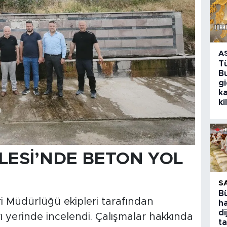
A
T
Bu
g
k
ki
ESİ’NDE BETON YOL
S
B
ri Müdürlüğü ekipleri tarafından
ha
di
ı yerinde incelendi. Çalışmalar hakkında
ta