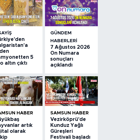
SAYIŞ
GÜNDEM
ürkiye'den
HABERLERI
lgaristan'a
7 Ağustos 2026
iden
On Numara
amyonetten 5
sonuçları
lo altın çıktı
açıklandı
AMSUN HABER
SAMSUN HABER
üyükbaş
Vezirköprü'de
yvanlar artık
Kunduz Yağlı
jital olarak
Güreşleri
kip
Festivali başladı