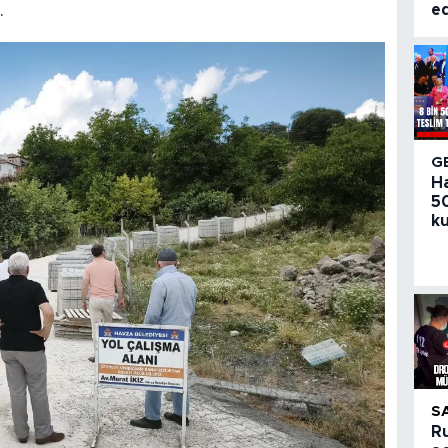
.
ed
G
H
50
ku
S
R