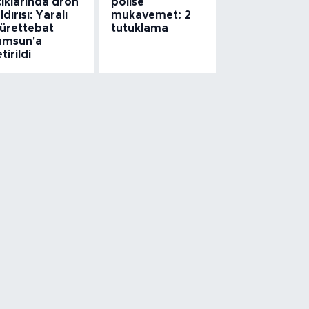
ıklarında dron
polise
ldırısı: Yaralı
mukavemet: 2
ürettebat
tutuklama
amsun'a
tirildi