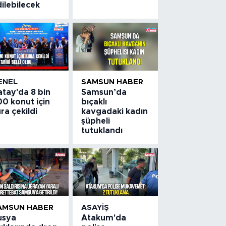
ilebilecek
ENEL
SAMSUN HABER
atay'da 8 bin
Samsun’da
0 konut için
bıçaklı
ra çekildi
kavgadaki kadın
şüpheli
tutuklandı
AMSUN HABER
ASAYIŞ
usya
Atakum'da