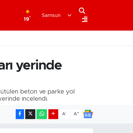
Samsun
°
19
arı yerinde
rütülen beton ve parke yol
yerinde incelendi.
-
+
A
A