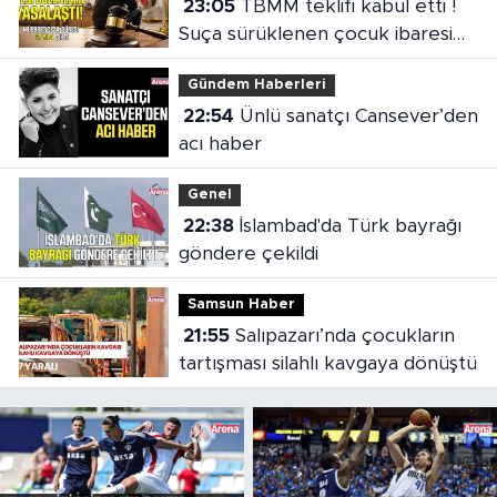
23:05
TBMM teklifi kabul etti !
Suça sürüklenen çocuk ibaresi
değişti
Gündem Haberleri
22:54
Ünlü sanatçı Cansever’den
acı haber
Genel
22:38
İslambad'da Türk bayrağı
göndere çekildi
Samsun Haber
21:55
Salıpazarı’nda çocukların
tartışması silahlı kavgaya dönüştü