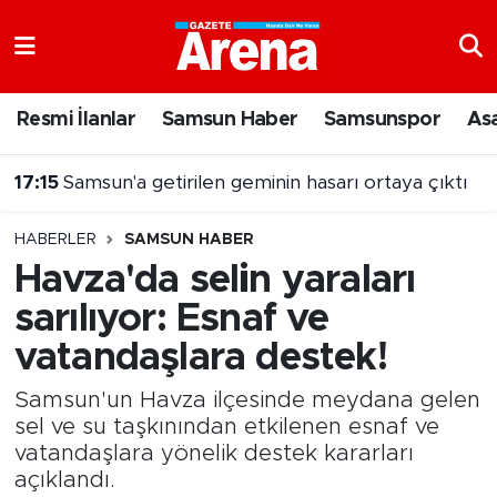
Nöbetçi Eczaneler
Resmi İlanlar
Samsun Haber
Samsunspor
As
Hava Durumu
17:15
Samsun'a getirilen geminin hasarı ortaya çıktı
Samsun Namaz Vakitleri
16:56
Samsunspor Kasımpaşa'yı 2 golle mağlup etti
HABERLER
SAMSUN HABER
Trafik Durumu
Havza'da selin yaraları
sarılıyor: Esnaf ve
Süper Lig Puan Durumu ve Fikstür
vatandaşlara destek!
Tüm Manşetler
Samsun'un Havza ilçesinde meydana gelen
Son Dakika Haberleri
sel ve su taşkınından etkilenen esnaf ve
vatandaşlara yönelik destek kararları
açıklandı.
Haber Arşivi