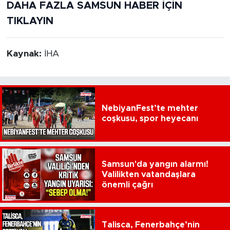
DAHA FAZLA SAMSUN HABER İÇİN
TIKLAYIN
Kaynak:
İHA
NebiyanFest’te mehter
coşkusu, spor heyecanı
Samsun'da yangın alarmı!
Valilikten vatandaşlara
önemli çağrı
Talisca, Fenerbahçe’nin