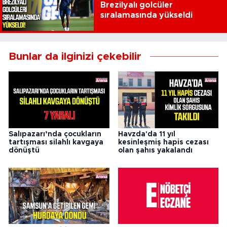
Brezilyalı golcüler
sıralamasında yükseldi
Bunlar da ilginizi çekebilir
Salıpazarı’nda çocukların
Havzda'da 11 yıl
tartışması silahlı kavgaya
kesinleşmiş hapis cezası
dönüştü
olan şahıs yakalandı