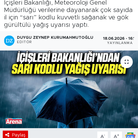
İçişleri Bakanlığı, Meteoroloji Genel
Müdürlüğü verilerine dayanarak çok sayıda
il için “sarı” kodlu kuvvetli sağanak ve gök
gürültülü yağış uyarısı yaptı.
DUYGU ZEYNEP KURUMAHMUTOĞLU
18.06.2026 - 16:11
EDITÖR
YAYINLANMA
Paylaş
-
+
A
A