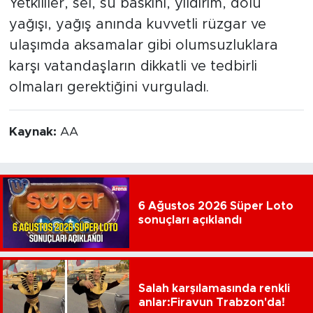
Yetkililer, sel, su baskını, yıldırım, dolu
yağışı, yağış anında kuvvetli rüzgar ve
ulaşımda aksamalar gibi olumsuzluklara
karşı vatandaşların dikkatli ve tedbirli
olmaları gerektiğini vurguladı.
Kaynak:
AA
6 Ağustos 2026 Süper Loto
sonuçları açıklandı
Salah karşılamasında renkli
anlar:Firavun Trabzon'da!