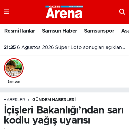
Nöbetçi Eczaneler
Resmi İlanlar
Samsun Haber
Samsunspor
As
Hava Durumu
21:35
6 Ağustos 2026 Süper Loto sonuçları açıklandı
Samsun Namaz Vakitleri
Trafik Durumu
Süper Lig Puan Durumu ve Fikstür
Samsun
Tüm Manşetler
HABERLER
GÜNDEM HABERLERI
İçişleri Bakanlığı’ndan sarı
Son Dakika Haberleri
kodlu yağış uyarısı
Haber Arşivi