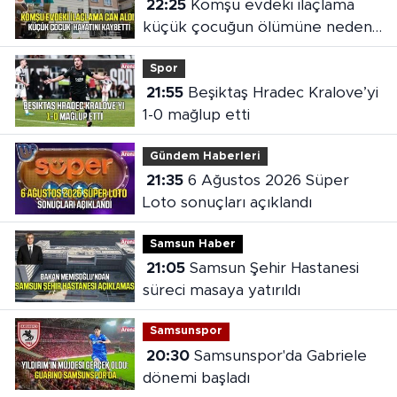
22:25
Komşu evdeki ilaçlama
küçük çocuğun ölümüne neden
oldu
Spor
21:55
Beşiktaş Hradec Kralove’yi
1-0 mağlup etti
Gündem Haberleri
21:35
6 Ağustos 2026 Süper
Loto sonuçları açıklandı
Samsun Haber
21:05
Samsun Şehir Hastanesi
süreci masaya yatırıldı
Samsunspor
20:30
Samsunspor'da Gabriele
dönemi başladı