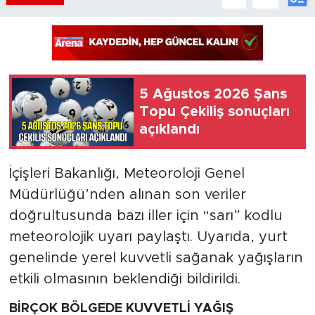
5 Ağustos 2026 Şans
Topu Çekiliş sonuçları
açıklandı
İçişleri Bakanlığı, Meteoroloji Genel
Müdürlüğü’nden alınan son veriler
doğrultusunda bazı iller için “sarı” kodlu
meteorolojik uyarı paylaştı. Uyarıda, yurt
genelinde yerel kuvvetli sağanak yağışların
etkili olmasının beklendiği bildirildi.
BİRÇOK BÖLGEDE KUVVETLİ YAĞIŞ