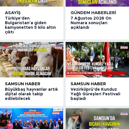
ASAYIŞ
GÜNDEM HABERLERI
Türkiye'den
7 Ağustos 2026 On
Bulgaristan'a giden
Numara sonuçları
kamyonetten 5 kilo altın
açıklandı
çıktı
SAMSUN HABER
SAMSUN HABER
Büyükbaş hayvanlar artık
Vezirköprü'de Kunduz
dijital olarak takip
Yağlı Güreşleri Festivali
edilebilecek
başladı