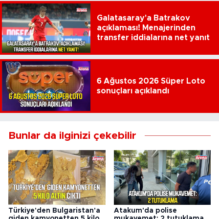
Galatasaray'a Batrakov
açıklaması! Menajerinden
transfer iddialarına net yanıt
6 Ağustos 2026 Süper Loto
sonuçları açıklandı
Bunlar da ilginizi çekebilir
Türkiye'den Bulgaristan'a
Atakum'da polise
giden kamyonetten 5 kilo
mukavemet: 2 tutuklama