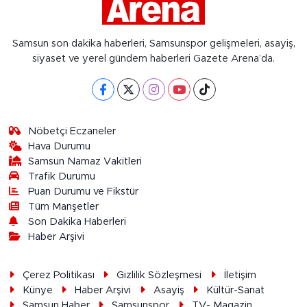
Samsun son dakika haberleri, Samsunspor gelişmeleri, asayiş,
siyaset ve yerel gündem haberleri Gazete Arena’da.
Nöbetçi Eczaneler
Hava Durumu
Samsun Namaz Vakitleri
Trafik Durumu
Puan Durumu ve Fikstür
Tüm Manşetler
Son Dakika Haberleri
Haber Arşivi
Çerez Politikası
Gizlilik Sözleşmesi
İletişim
Künye
Haber Arşivi
Asayiş
Kültür-Sanat
Samsun Haber
Samsunspor
TV- Magazin