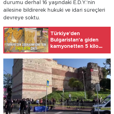
durumu derhal 16 yaşındaki E.D.Y.'nin
ailesine bildirerek hukuki ve idari süreçleri
devreye soktu.
Türkiye'den
Bulgaristan'a giden
kamyonetten 5 kilo
altın çıktı