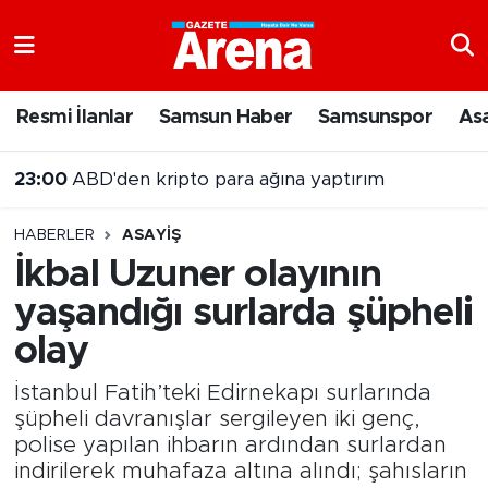
Nöbetçi Eczaneler
Resmi İlanlar
Samsun Haber
Samsunspor
As
Hava Durumu
23:00
ABD'den kripto para ağına yaptırım
Samsun Namaz Vakitleri
HABERLER
ASAYIŞ
Trafik Durumu
İkbal Uzuner olayının
yaşandığı surlarda şüpheli
Süper Lig Puan Durumu ve Fikstür
olay
Tüm Manşetler
İstanbul Fatih’teki Edirnekapı surlarında
Son Dakika Haberleri
şüpheli davranışlar sergileyen iki genç,
polise yapılan ihbarın ardından surlardan
indirilerek muhafaza altına alındı; şahısların
Haber Arşivi