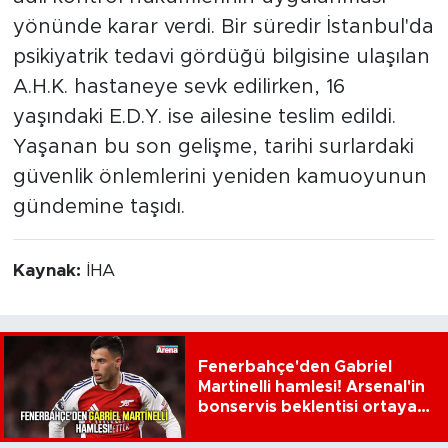
yönünde karar verdi. Bir süredir İstanbul'da
psikiyatrik tedavi gördüğü bilgisine ulaşılan
A.H.K. hastaneye sevk edilirken, 16
yaşındaki E.D.Y. ise ailesine teslim edildi.
Yaşanan bu son gelişme, tarihi surlardaki
güvenlik önlemlerini yeniden kamuoyunun
gündemine taşıdı.
Kaynak:
İHA
Fenerbahçe'den Gabriel
Martinelli hamlesi! Arsenal'in
bonservis beklentisi ortaya
çıktı