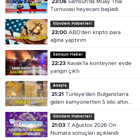
23:06
Samsun'da Muay Thai
Turnuvası heyecanı başladı
Gündem Haberleri
23:00
ABD'den kripto para
ağına yaptırım
Samsun Haber
22:23
Kavak'ta konteyner evde
yangın çıktı
Asayiş
21:21
Türkiye'den Bulgaristan'a
giden kamyonetten 5 kilo altın
çıktı
Gündem Haberleri
21:03
7 Ağustos 2026 On
Numara sonuçları açıklandı