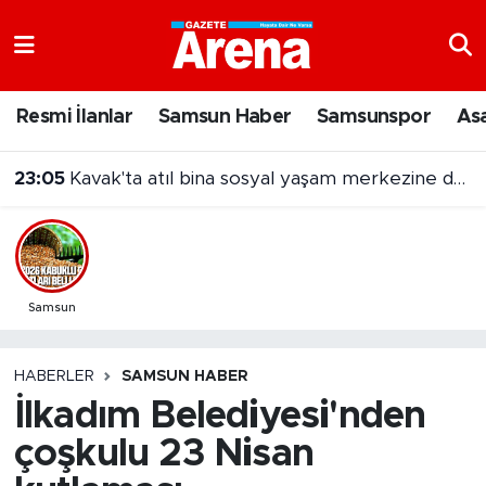
Nöbetçi Eczaneler
Resmi İlanlar
Samsun Haber
Samsunspor
As
Hava Durumu
23:05
Kavak'ta atıl bina sosyal yaşam merkezine dönüştürüldü
Samsun Namaz Vakitleri
Trafik Durumu
Süper Lig Puan Durumu ve Fikstür
Samsun
Tüm Manşetler
HABERLER
SAMSUN HABER
İlkadım Belediyesi'nden
Son Dakika Haberleri
çoşkulu 23 Nisan
Haber Arşivi