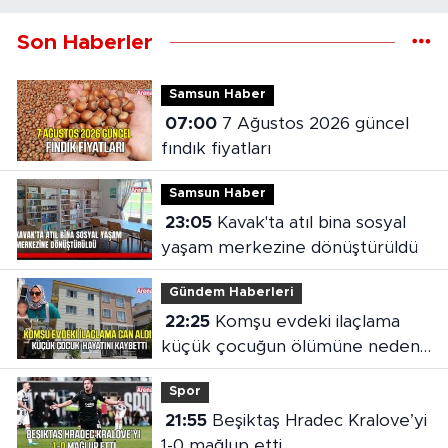
Son Haberler
Samsun Haber
07:00
7 Ağustos 2026 güncel
fındık fiyatları
Samsun Haber
23:05
Kavak'ta atıl bina sosyal
yaşam merkezine dönüştürüldü
Gündem Haberleri
22:25
Komşu evdeki ilaçlama
küçük çocuğun ölümüne neden
oldu
Spor
21:55
Beşiktaş Hradec Kralove’yi
1-0 mağlup etti