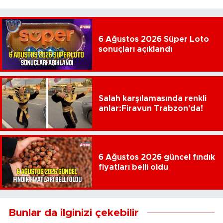
6 Ağustos 2026 Süper Loto
sonuçları açıklandı
Salah karşılamasında renkli
anlar:Firavun Trabzon'da!
6 Ağustos 2026 güncel fındık
fiyatları belli oldu
Bunlar da ilginizi çekebilir