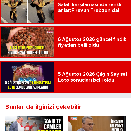
Salah karşılamasında renkli
anlar:Firavun Trabzon'da!
6 Ağustos 2026 güncel fındık
fiyatları belli oldu
5 Ağustos 2026 Çılgın Sayısal
Loto sonuçları belli oldu
Bunlar da ilginizi çekebilir