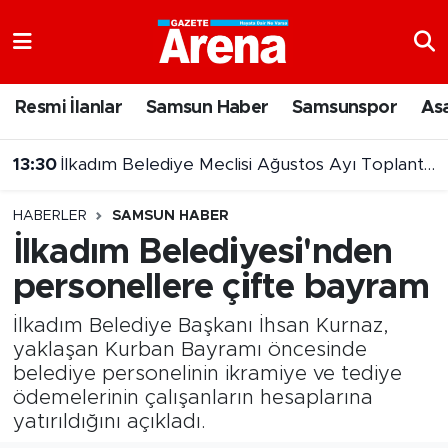
Nöbetçi Eczaneler
Resmi İlanlar
Samsun Haber
Samsunspor
As
Hava Durumu
13:30
İlkadım Belediye Meclisi Ağustos Ayı Toplantısı tamamlandı
Samsun Namaz Vakitleri
12:57
Canlı tavuk yüklü tır Havza Viyadüğü'nde kamyona çarptı
HABERLER
SAMSUN HABER
Trafik Durumu
İlkadım Belediyesi'nden
personellere çifte bayram
Süper Lig Puan Durumu ve Fikstür
İlkadım Belediye Başkanı İhsan Kurnaz,
Tüm Manşetler
yaklaşan Kurban Bayramı öncesinde
belediye personelinin ikramiye ve tediye
Son Dakika Haberleri
ödemelerinin çalışanların hesaplarına
yatırıldığını açıkladı.
Haber Arşivi