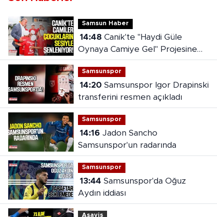
Samsun Haber
14:48
Canik'te "Haydi Güle
Oynaya Camiye Gel" Projesine
yoğun ilgi
Samsunspor
14:20
Samsunspor Igor Drapinski
transferini resmen açıkladı
Samsunspor
14:16
Jadon Sancho
Samsunspor'un radarında
Samsunspor
13:44
Samsunspor'da Oğuz
Aydın iddiası
Asayiş