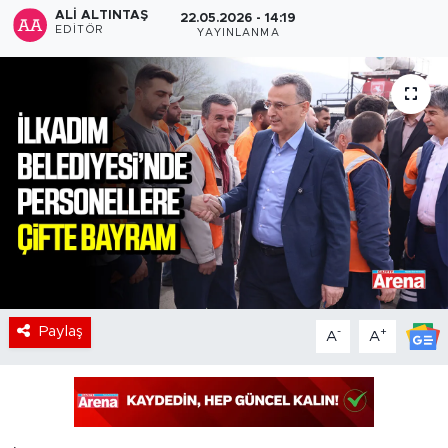
ALI ALTINTAŞ
22.05.2026 - 14:19
EDITÖR
YAYINLANMA
Paylaş
-
+
A
A