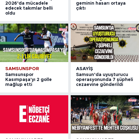
2026’da mücadele
geminin hasarı ortaya
edecek takımlar belli
çıktı
oldu
SAMSUNSPOR
ASAYIŞ
Samsunspor
Samsun’da uyuşturucu
Kasımpaşa'yı 2 golle
operasyonunda 7 şüpheli
mağlup etti
cezaevine gönderildi