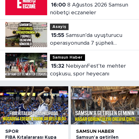
16:00
8 Ağustos 2026 Samsun
nöbetçi eczaneler
Asayiş
15:55
Samsun’da uyuşturucu
operasyonunda 7 şüpheli
cezaevine gönderildi
Samsun Haber
15:32
NebiyanFest’te mehter
coşkusu, spor heyecanı
SPOR
SAMSUN HABER
FIBA Kıtalararası Kupa
Samsun'a getirilen