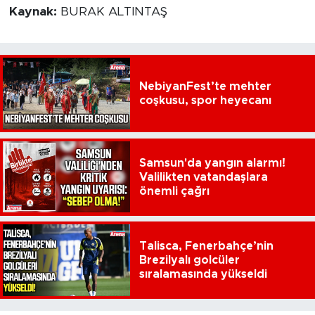
Kaynak:
BURAK ALTINTAŞ
NebiyanFest’te mehter
coşkusu, spor heyecanı
Samsun'da yangın alarmı!
Valilikten vatandaşlara
önemli çağrı
Talisca, Fenerbahçe’nin
Brezilyalı golcüler
sıralamasında yükseldi