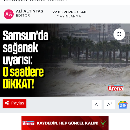
ALI ALTINTAŞ
22.05.2026 - 13:48
EDITÖR
YAYINLANMA
Paylaş
-
+
A
A