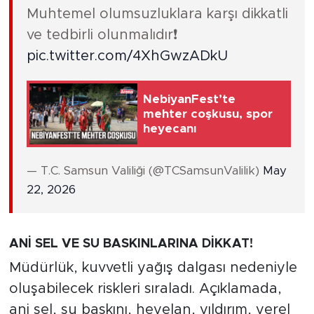
Muhtemel olumsuzluklara karşı dikkatli
ve tedbirli olunmalıdır❗️
pic.twitter.com/4XhGwzADkU
NebiyanFest’te
mehter coşkusu, spor
heyecanı
— T.C. Samsun Valiliği (@TCSamsunValilik)
May
22, 2026
ANİ SEL VE SU BASKINLARINA DİKKAT!
Müdürlük, kuvvetli yağış dalgası nedeniyle
oluşabilecek riskleri sıraladı. Açıklamada,
ani sel, su baskını, heyelan, yıldırım, yerel