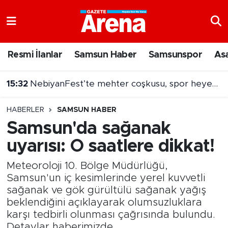
Nöbetçi Eczaneler
Resmi İlanlar
Samsun Haber
Samsunspor
As
Hava Durumu
15:32
NebiyanFest’te mehter coşkusu, spor heyecanı
Samsun Namaz Vakitleri
HABERLER
SAMSUN HABER
Trafik Durumu
Samsun'da sağanak
uyarısı: O saatlere dikkat!
Süper Lig Puan Durumu ve Fikstür
Meteoroloji 10. Bölge Müdürlüğü,
Tüm Manşetler
Samsun'un iç kesimlerinde yerel kuvvetli
sağanak ve gök gürültülü sağanak yağış
Son Dakika Haberleri
beklendiğini açıklayarak olumsuzluklara
karşı tedbirli olunması çağrısında bulundu.
Haber Arşivi
Detaylar haberimizde...