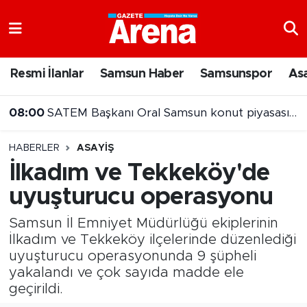
Nöbetçi Eczaneler
Resmi İlanlar
Samsun Haber
Samsunspor
As
Hava Durumu
08:00
SATEM Başkanı Oral Samsun konut piyasasını değerlendirdi
Samsun Namaz Vakitleri
HABERLER
ASAYIŞ
Trafik Durumu
İlkadım ve Tekkeköy'de
uyuşturucu operasyonu
Süper Lig Puan Durumu ve Fikstür
Samsun İl Emniyet Müdürlüğü ekiplerinin
Tüm Manşetler
İlkadım ve Tekkeköy ilçelerinde düzenlediği
uyuşturucu operasyonunda 9 şüpheli
Son Dakika Haberleri
yakalandı ve çok sayıda madde ele
geçirildi.
Haber Arşivi