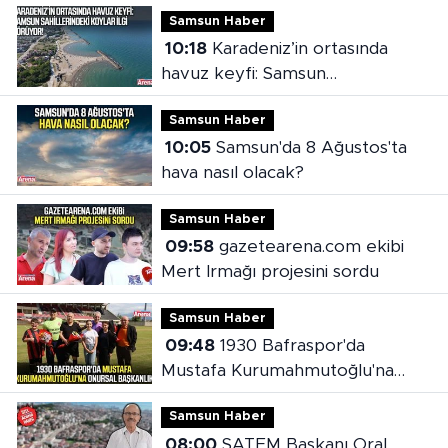
Samsun Haber
10:18
Karadeniz’in ortasında
havuz keyfi: Samsun
sahillerindeki koylar ilgi görüyor
Samsun Haber
10:05
Samsun'da 8 Ağustos'ta
hava nasıl olacak?
Samsun Haber
09:58
gazetearena.com ekibi
Mert Irmağı projesini sordu
Samsun Haber
09:48
1930 Bafraspor'da
Mustafa Kurumahmutoğlu'na
onursal başkanlık
Samsun Haber
08:00
SATEM Başkanı Oral