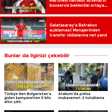
Martinelli hamlesi! Arsenal'in
bonservis beklentisi ortaya
çıktı
Galatasaray'a Batrakov
açıklaması! Menajerinden
transfer iddialarına net yanıt
Bunlar da ilginizi çekebilir
Türkiye'den Bulgaristan'a
Atakum'da polise
giden kamyonetten 5 kilo
mukavemet: 2 tutuklama
altın çıktı