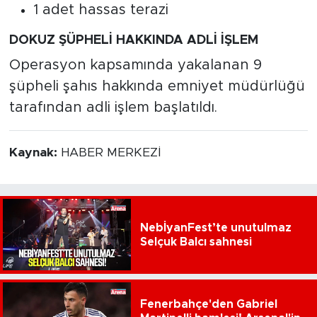
1 adet hassas terazi
DOKUZ ŞÜPHELİ HAKKINDA ADLİ İŞLEM
Operasyon kapsamında yakalanan 9
şüpheli şahıs hakkında emniyet müdürlüğü
tarafından adli işlem başlatıldı.
Kaynak:
HABER MERKEZİ
NebİyanFest’te unutulmaz
Selçuk Balcı sahnesi
Fenerbahçe'den Gabriel