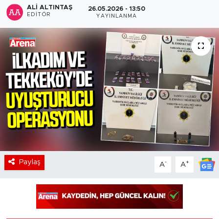
ALI ALTINTAŞ
26.05.2026 - 13:50
EDITÖR
YAYINLANMA
Paylaş
-
+
A
A