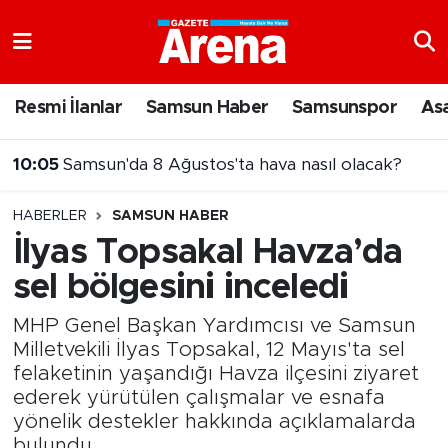
Nöbetçi Eczaneler
Resmi İlanlar
Samsun Haber
Samsunspor
As
Hava Durumu
10:05
Samsun'da 8 Ağustos'ta hava nasıl olacak?
Samsun Namaz Vakitleri
HABERLER
SAMSUN HABER
Trafik Durumu
İlyas Topsakal Havza’da
sel bölgesini inceledi
Süper Lig Puan Durumu ve Fikstür
MHP Genel Başkan Yardımcısı ve Samsun
Tüm Manşetler
Milletvekili İlyas Topsakal, 12 Mayıs'ta sel
felaketinin yaşandığı Havza ilçesini ziyaret
Son Dakika Haberleri
ederek yürütülen çalışmalar ve esnafa
yönelik destekler hakkında açıklamalarda
Haber Arşivi
bulundu.