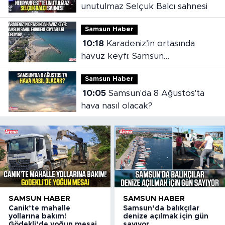
unutulmaz Selçuk Balcı sahnesi
Samsun Haber
10:18
Karadeniz’in ortasında
havuz keyfi: Samsun
sahillerindeki koylar ilgi görüyor
Samsun Haber
10:05
Samsun'da 8 Ağustos'ta
hava nasıl olacak?
SAMSUN HABER
SAMSUN HABER
Canik’te mahalle
Samsun’da balıkçılar
yollarına bakım!
denize açılmak için gün
Gödekli’de yoğun mesai
sayıyor