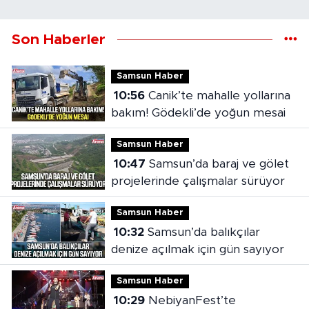
Son Haberler
Samsun Haber
10:56
Canik’te mahalle yollarına
bakım! Gödekli’de yoğun mesai
Samsun Haber
10:47
Samsun’da baraj ve gölet
projelerinde çalışmalar sürüyor
Samsun Haber
10:32
Samsun’da balıkçılar
denize açılmak için gün sayıyor
Samsun Haber
10:29
NebiyanFest’te