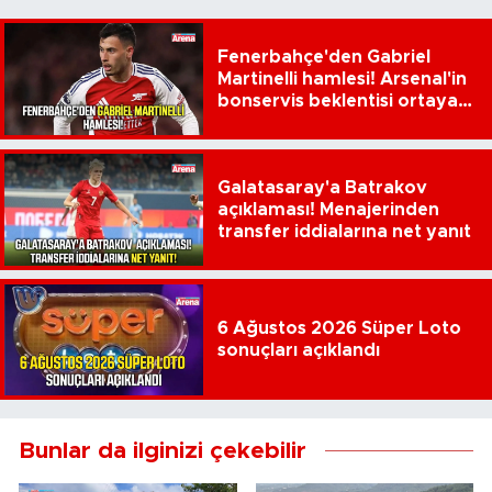
Fenerbahçe'den Gabriel
Martinelli hamlesi! Arsenal'in
bonservis beklentisi ortaya
çıktı
Galatasaray'a Batrakov
açıklaması! Menajerinden
transfer iddialarına net yanıt
6 Ağustos 2026 Süper Loto
sonuçları açıklandı
Bunlar da ilginizi çekebilir