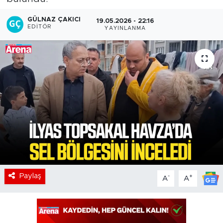
GÜLNAZ ÇAKICI
19.05.2026 - 22:16
EDITÖR
YAYINLANMA
Paylaş
-
+
A
A