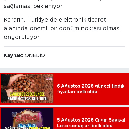
sağlaması bekleniyor.
Kararın, Türkiye’de elektronik ticaret
alanında önemli bir dönüm noktası olması
öngörülüyor.
Kaynak:
ONEDİO
6 Ağustos 2026 güncel fındık
fiyatları belli oldu
5 Ağustos 2026 Çılgın Sayısal
Loto sonuçları belli oldu