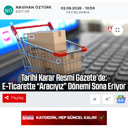
NAGIHAN ÖZTÜRK
02.06.2026 - 10:59
EDITÖR
YAYINLANMA
Paylaş
-
+
A
A