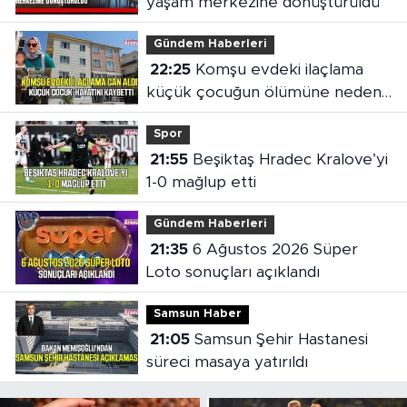
yaşam merkezine dönüştürüldü
Gündem Haberleri
22:25
Komşu evdeki ilaçlama
küçük çocuğun ölümüne neden
oldu
Spor
21:55
Beşiktaş Hradec Kralove’yi
1-0 mağlup etti
Gündem Haberleri
21:35
6 Ağustos 2026 Süper
Loto sonuçları açıklandı
Samsun Haber
21:05
Samsun Şehir Hastanesi
süreci masaya yatırıldı