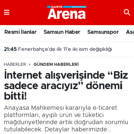
Nöbetçi Eczaneler
Resmi İlanlar
Samsun Haber
Samsunspor
As
Hava Durumu
21:45
Fenerbahçe'de ilk 11'e iki isim değişikliği
Samsun Namaz Vakitleri
21:35
5 Ağustos 2026 Çılgın Sayısal Loto sonuçları belli oldu
HABERLER
GÜNDEM HABERLERI
Trafik Durumu
İnternet alışverişinde “Biz
sadece aracıyız” dönemi
Süper Lig Puan Durumu ve Fikstür
bitti!
Tüm Manşetler
Anayasa Mahkemesi kararıyla e-ticaret
Son Dakika Haberleri
platformları, ayıplı ürün ve tüketici
mağduriyetlerinde artık doğrudan sorumlu
tutulabilecek. Detaylar haberimizde...
Haber Arşivi