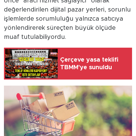
önce “aracı hizmet sağlayıcı” olarak
değerlendirilen dijital pazar yerleri, sorunlu
işlemlerde sorumluluğu yalnızca satıcıya
yönlendirerek süreçten büyük ölçüde
muaf tutulabiliyordu.
Çerçeve yasa teklifi
TBMM'ye sunuldu