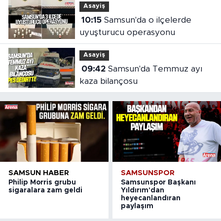
Asayiş
10:15
Samsun'da o ilçelerde
uyuşturucu operasyonu
Asayiş
09:42
Samsun'da Temmuz ayı
kaza bilançosu
SAMSUN HABER
SAMSUNSPOR
Philip Morris grubu
Samsunspor Başkanı
sigaralara zam geldi
Yıldırım'dan
heyecanlandıran
paylaşım