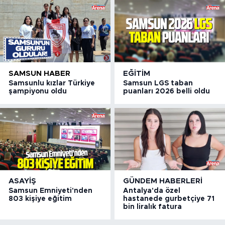
SAMSUN HABER
EĞITIM
Samsunlu kızlar Türkiye
Samsun LGS taban
şampiyonu oldu
puanları 2026 belli oldu
ASAYIŞ
GÜNDEM HABERLERI
Samsun Emniyeti'nden
Antalya'da özel
803 kişiye eğitim
hastanede gurbetçiye 71
bin liralık fatura