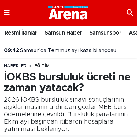
Nöbetçi Eczaneler
Resmi İlanlar
Samsun Haber
Samsunspor
As
Hava Durumu
09:42
Samsun'da Temmuz ayı kaza bilançosu
Samsun Namaz Vakitleri
HABERLER
EĞITIM
Trafik Durumu
İOKBS bursluluk ücreti ne
zaman yatacak?
Süper Lig Puan Durumu ve Fikstür
2026 İOKBS bursluluk sınavı sonuçlarının
Tüm Manşetler
açıklanmasının ardından gözler MEB burs
ödemelerine çevrildi. Bursluluk paralarının
Son Dakika Haberleri
Ekim ayı başından itibaren hesaplara
yatırılması bekleniyor.
Haber Arşivi