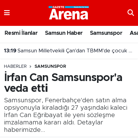
Nöbetçi Eczaneler
Resmi İlanlar
Samsun Haber
Samsunspor
As
Hava Durumu
13:19
Samsun Milletvekili Çan'dan TBMM'de çocuk adaleti vurgusu
Samsun Namaz Vakitleri
13:14
Samsun’da bir haftadır kayıp gurbetçi için ekipler alarma geçti
HABERLER
SAMSUNSPOR
Trafik Durumu
İrfan Can Samsunspor'a
veda etti
Süper Lig Puan Durumu ve Fikstür
Samsunspor, Fenerbahçe'den satın alma
Tüm Manşetler
opsiyonuyla kiraladığı 27 yaşındaki kaleci
İrfan Can Eğribayat ile yeni sözleşme
Son Dakika Haberleri
imzalamama kararı aldı. Detaylar
haberimizde...
Haber Arşivi