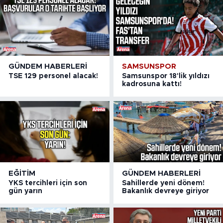
GÜNDEM HABERLERI
SAMSUNSPOR
TSE 129 personel alacak!
Samsunspor 18'lik yıldızı
kadrosuna kattı!
EĞITIM
GÜNDEM HABERLERI
YKS tercihleri için son
Sahillerde yeni dönem!
gün yarın
Bakanlık devreye giriyor