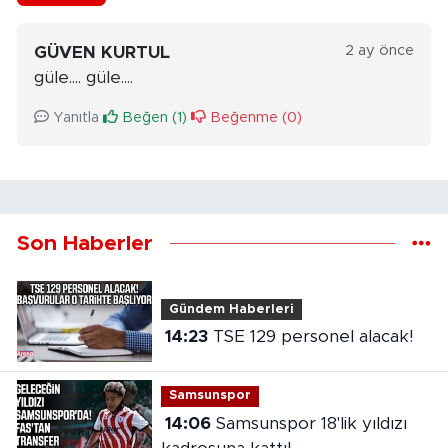
2 ay önce
GÜVEN KURTUL
güle.... güle....
Yanıtla
Beğen (
1
)
Beğenme (
0
)
Son Haberler
Gündem Haberleri
14:23
TSE 129 personel alacak!
Samsunspor
14:06
Samsunspor 18'lik yıldızı