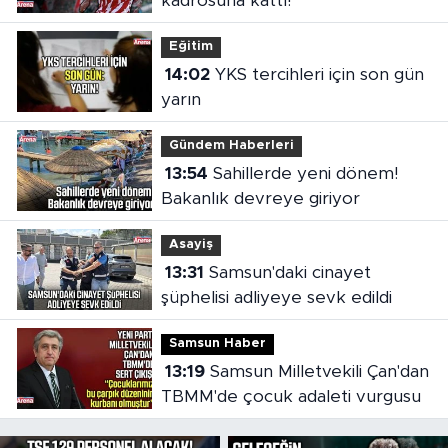
kadrosuna kattı!
Eğitim
14:02
YKS tercihleri için son gün
yarın
Gündem Haberleri
13:54
Sahillerde yeni dönem!
Bakanlık devreye giriyor
Asayiş
13:31
Samsun'daki cinayet
şüphelisi adliyeye sevk edildi
Samsun Haber
13:19
Samsun Milletvekili Çan'dan
TBMM'de çocuk adaleti vurgusu