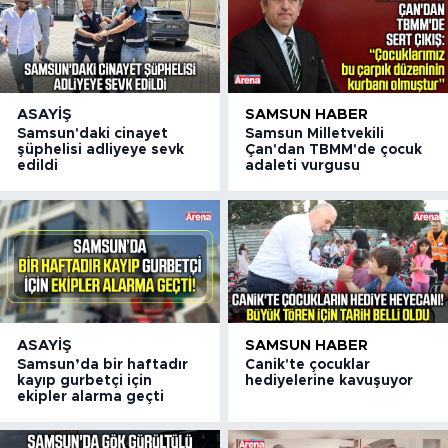
ASAYIŞ
SAMSUN HABER
Samsun'daki cinayet
Samsun Milletvekili
şüphelisi adliyeye sevk
Çan'dan TBMM'de çocuk
edildi
adaleti vurgusu
ASAYIŞ
SAMSUN HABER
Samsun’da bir haftadır
Canik'te çocuklar
kayıp gurbetçi için
hediyelerine kavuşuyor
ekipler alarma geçti