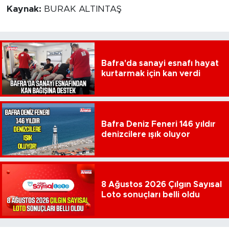
Kaynak:
BURAK ALTINTAŞ
Bafra'da sanayi esnafı hayat
kurtarmak için kan verdi
Bafra Deniz Feneri 146 yıldır
denizcilere ışık oluyor
8 Ağustos 2026 Çılgın Sayısal
Loto sonuçları belli oldu