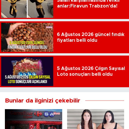
Salah karşılamasında renkli
anlar:Firavun Trabzon'da!
6 Ağustos 2026 güncel fındık
fiyatları belli oldu
5 Ağustos 2026 Çılgın Sayısal
Loto sonuçları belli oldu
Bunlar da ilginizi çekebilir