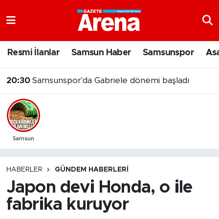
Nöbetçi Eczaneler
Resmi İlanlar
Samsun Haber
Samsunspor
As
Hava Durumu
20:30
Samsunspor'da Gabriele dönemi başladı
Samsun Namaz Vakitleri
Trafik Durumu
Süper Lig Puan Durumu ve Fikstür
Samsun
Tüm Manşetler
HABERLER
GÜNDEM HABERLERI
Japon devi Honda, o ile
Son Dakika Haberleri
fabrika kuruyor
Haber Arşivi