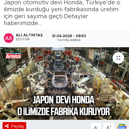
Japon otomotiv devi Honda, Türkiye'de o
ilimizde kurduğu yeni fabrikasında üretim
için geri sayıma geçti.Detaylar
haberimizde...
ALI ALTINTAŞ
21.04.2026 - 08:53
EDITÖR
YAYINLANMA
Paylaş
-
+
A
A