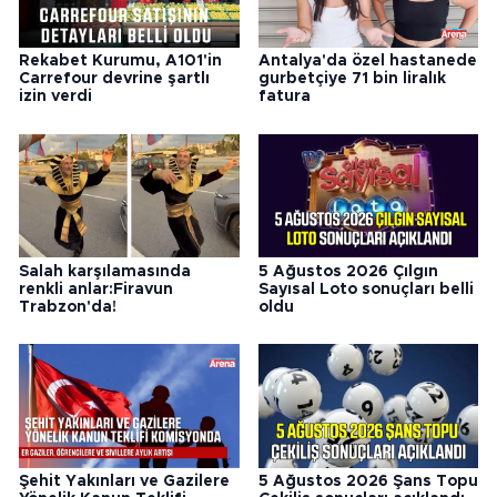
Rekabet Kurumu, A101'in
Antalya'da özel hastanede
Carrefour devrine şartlı
gurbetçiye 71 bin liralık
izin verdi
fatura
Salah karşılamasında
5 Ağustos 2026 Çılgın
renkli anlar:Firavun
Sayısal Loto sonuçları belli
Trabzon'da!
oldu
Şehit Yakınları ve Gazilere
5 Ağustos 2026 Şans Topu